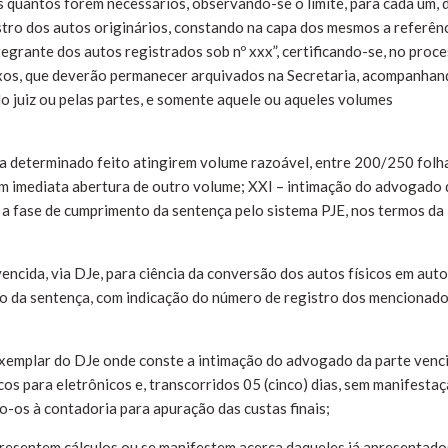
s quantos forem necessários, observando-se o limite, para cada um, 
tro dos autos originários, constando na capa dos mesmos a referên
nte dos autos registrados sob nº xxx”, certificando-se, no proc
nexos, que deverão permanecer arquivados na Secretaria, acompanha
o juiz ou pelas partes, e somente aquele ou aqueles volumes
 determinado feito atingirem volume razoável, entre 200/250 folh
m imediata abertura de outro volume; XXI – intimação do advogado 
r a fase de cumprimento da sentença pelo sistema PJE, nos termos da
encida, via DJe, para ciência da conversão dos autos físicos em aut
to da sentença, com indicação do número de registro dos mencionad
 exemplar do DJe onde conste a intimação do advogado da parte venc
cos para eletrônicos e, transcorridos 05 (cinco) dias, sem manifestaç
do-os à contadoria para apuração das custas finais;
presentem cálculos ou se manifestem acerca daqueles já apresentado