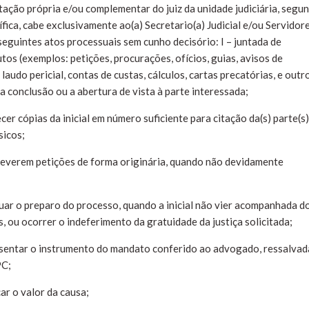
ação própria e/ou complementar do juiz da unidade judiciária, segu
ica, cabe exclusivamente ao(a) Secretario(a) Judicial e/ou Servidor
seguintes atos processuais sem cunho decisório: I – juntada de
os (exemplos: petições, procurações, ofícios, guias, avisos de
audo pericial, contas de custas, cálculos, cartas precatórias, e outro
 conclusão ou a abertura de vista à parte interessada;
cer cópias da inicial em número suficiente para citação da(s) parte(s)
ísicos;
creverem petições de forma originária, quando não devidamente
tuar o preparo do processo, quando a inicial não vier acompanhada d
 ou ocorrer o indeferimento da gratuidade da justiça solicitada;
esentar o instrumento do mandato conferido ao advogado, ressalvad
PC;
ar o valor da causa;