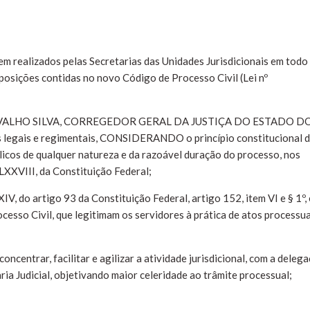
em realizados pelas Secretarias das Unidades Jurisdicionais em todo
posições contidas no novo Código de Processo Civil (Lei nº
LHO SILVA, CORREGEDOR GERAL DA JUSTIÇA DO ESTADO D
legais e regimentais, CONSIDERANDO o princípio constitucional 
blicos de qualquer natureza e da razoável duração do processo, nos
 LXXVIII, da Constituição Federal;
do artigo 93 da Constituição Federal, artigo 152, item VI e § 1º, 
cesso Civil, que legitimam os servidores à prática de atos processua
trar, facilitar e agilizar a atividade jurisdicional, com a deleg
ria Judicial, objetivando maior celeridade ao trâmite processual;