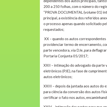
dependentes dos autos principais, tanto
200 a 250 folhas, com o número do regis
“PROVA DOCUMENTAL (volume 01) integra
principal, a existência dos referidos a
o processo apenas quando solicitado pel
requestados;
XX – quando os autos correspondentes a
providenciar termo de encerramento, co
parte vencedora, via DJe, para deflagra
Portaria Conjunta 05/2017;
XXII – intimação do advogado da parte v
eletrônicos (PJE), na fase de cumprimen
autos eletrônicos;
XXIII – depois da juntada aos autos do
para ciência da conversão dos autos físi
certificar o fato nos autos, encaminhan
XXIV – intimação das partes para que a