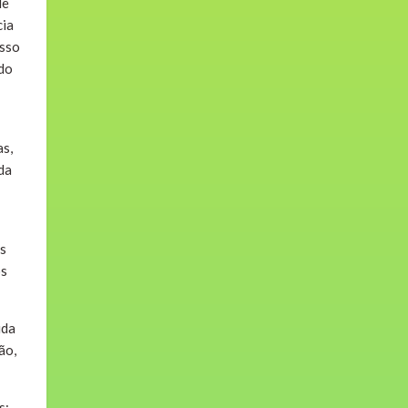
de
cia
esso
ndo
as,
da
os
os
ida
ão,
s;