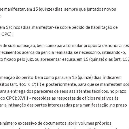
se manifestar, em 15 (quinze) dias, sempre que juntados novos
;
em 5 (cinco) dias, manifestar-se sobre pedido de habilitação de
do CPC);
rca de sua nomeação, bem como para formular proposta de honorários
arecimentos acerca da perícia realizada, se necessário, intimando-o,
 fixado pelo juiz, ou apresentar escusa, em 15 (quinze) dias (art. 15
omeação do perito, bem como para, em 15 (quinze) dias, indicarem
tos (art. 465, § 1º, II) e, posteriormente, para que se manifestem so
para a entrega dos pareceres de seus assistentes técnicos, no prazo
, do CPC); XVIII – recebidas as respostas de ofícios relativos às
uar a intimação das partes interessadas para manifestação, no prazo
de número excessivo de documentos, abrir volumes próprios,