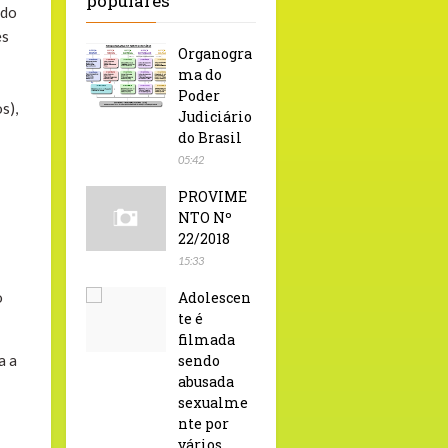
populares
ndo
es
Organogra
ma do
Poder
s),
Judiciário
do Brasil
05:42
PROVIME
NTO Nº
22/2018
15:33
o
Adolescen
te é
filmada
a a
sendo
abusada
sexualme
nte por
vários