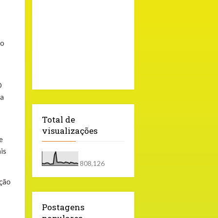
 o
O
da
Total de
visualizações
e
is
808,126
ação
Postagens