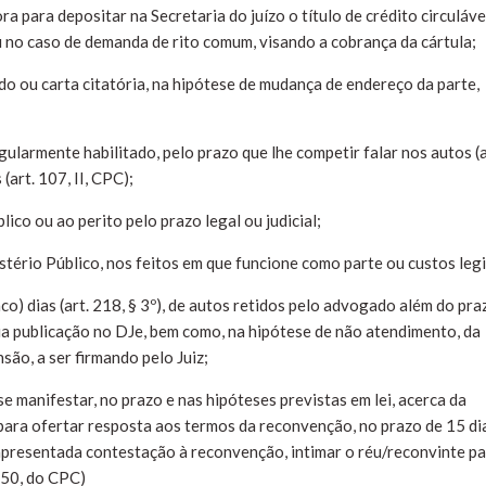
a para depositar na Secretaria do juízo o título de crédito circuláve
u no caso de demanda de rito comum, visando a cobrança da cártula;
do ou carta citatória, na hipótese de mudança de endereço da parte,
ularmente habilitado, pelo prazo que lhe competir falar nos autos (a
 (art. 107, II, CPC);
lico ou ao perito pelo prazo legal ou judicial;
stério Público, nos feitos em que funcione como parte ou custos leg
co) dias (art. 218, § 3º), de autos retidos pelo advogado além do pra
 via publicação no DJe, bem como, na hipótese de não atendimento, da
ão, a ser firmando pelo Juiz;
se manifestar, no prazo e nas hipóteses previstas em lei, acerca da
 para ofertar resposta aos termos da reconvenção, no prazo de 15 di
a, apresentada contestação à reconvenção, intimar o réu/reconvinte p
 350, do CPC)