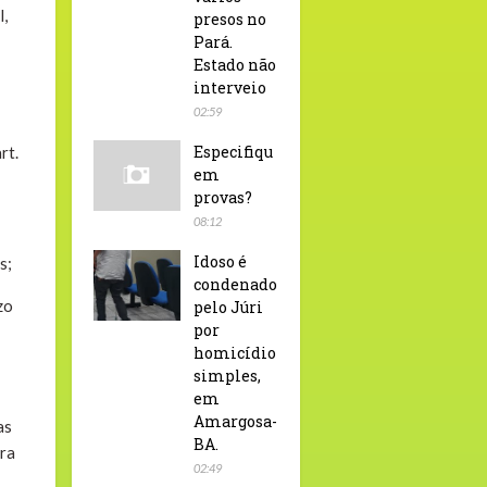
l,
presos no
Pará.
Estado não
interveio
02:59
Especifiqu
rt.
em
provas?
08:12
Idoso é
is;
condenado
zo
pelo Júri
por
homicídio
simples,
em
Amargosa-
as
BA.
ara
02:49