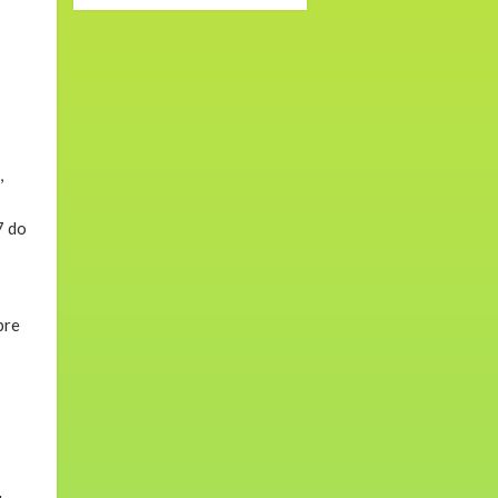
,
7 do
bre