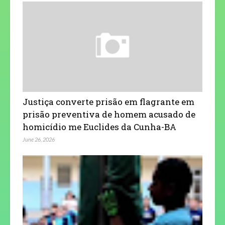
recairá a atividade probatória.
Tempo dispendido no processo com o respeito aos princípios 
investido no devido processo legal: faz parte do que se cha
processo". Tempo dispendido com atividades inúteis e sem sen
é tempo que corrói direitos, e isso deve sempre ser coibido.
FONTE: https://www.liceuace.com.br/single-post/2017/05/29/especifiquem
Justiça converte prisão em flagrante em
prisão preventiva de homem acusado de
homicídio me Euclides da Cunha-BA
June 26, 2026