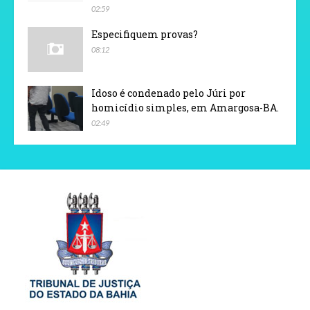
02:59
Especifiquem provas?
08:12
Idoso é condenado pelo Júri por
homicídio simples, em Amargosa-BA.
02:49