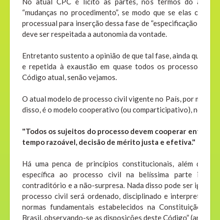
No atual CPC é lícito às partes, nos termos do art. 19
“mudanças no procedimento”, se modo que se elas celebrar
processual para inserção dessa fase de “especificação de prov
deve ser respeitada a autonomia da vontade.
Entretanto sustento a opinião de que tal fase, ainda que admi
e repetida à exaustão em quase todos os processos, não
Código atual, senão vejamos.
O atual modelo de processo civil vigente no País, por mais qu
disso, é o modelo cooperativo (ou comparticipativo), nos term
"Todos os sujeitos do processo devem cooperar entre si p
tempo razoável, decisão de mérito justa e efetiva."
Há uma penca de princípios constitucionais, além da coo
específica ao processo civil na belíssima parte inicia
contraditório e a não-surpresa. Nada disso pode ser ignorado 
processo civil será ordenado, disciplinado e interpretado c
normas fundamentais estabelecidos na Constituição da R
Brasil, observando-se as disposições deste Código” (art. 1º d