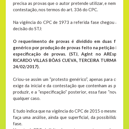
precisa as provas que o autor pretende utilizar, e nem mesmo 
contestação, nos termos do art. 336 do CPC.
Na vigência do CPC de 1973 a referida fase chegou a ser in
decisão do STJ:
O requerimento de provas é dividido em duas fases, a
genérico por produção de provas feito na petição inicial 
especificação de provas. (STJ, AgInt no AREsp 909.4
RICARDO VILLAS BÔAS CUEVA, TERCEIRA TURMA, julgad
24/02/2017).
Criou-se assim um “protesto genérico”, apenas para cumprir 
exige da inicial e da contestação que contenham as provas 
produzir, e a “especificação” posterior, essa fase “nova”, ap
qualquer caso.
E tudo indica que na vigência do CPC de 2015 o mesmo hábito
faça uma análise, ainda que superficial, da possibilidade d
fase.