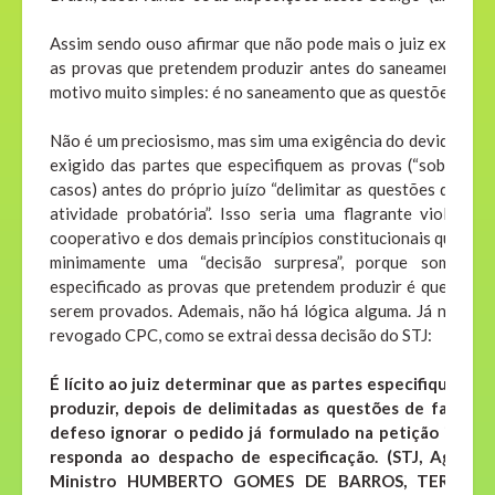
Assim sendo ouso afirmar que não pode mais o juiz exigir qu
as provas que pretendem produzir antes do saneamento do 
motivo muito simples: é no saneamento que as questões de fa
Não é um preciosismo, mas sim uma exigência do devido proce
exigido das partes que especifiquem as provas (“sob pena d
casos) antes do próprio juízo “delimitar as questões de fato 
atividade probatória”. Isso seria uma flagrante violação
cooperativo e dos demais princípios constitucionais que regem
minimamente uma “decisão surpresa”, porque somente 
especificado as provas que pretendem produzir é que o juiz i
serem provados. Ademais, não há lógica alguma. Já não havi
revogado CPC, como se extrai dessa decisão do STJ:
É lícito ao juiz determinar que as partes especifiquem a
produzir, depois de delimitadas as questões de fato con
defeso ignorar o pedido já formulado na petição inicial,
responda ao despacho de especificação. (STJ, AgRg n
Ministro HUMBERTO GOMES DE BARROS, TERCEIRA 