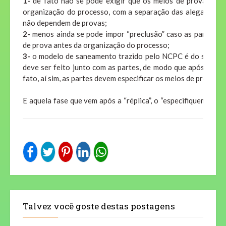
1-
 de fato não se pode exigir que os meios de prova sejam
organização do processo, com a separação das alegações d
não dependem de provas;
2-
 menos ainda se pode impor “preclusão” caso as partes nã
de prova antes da organização do processo;
3-
 o modelo de saneamento trazido pelo NCPC é do saneame
deve ser feito junto com as partes, de modo que após a deli
fato, aí sim, as partes devem especificar os meios de prova qu
E aquela fase que vem após a “réplica”, o “especifiquem prov
do processo? Essa fase, criada pela prática forense e re
raciocínio, quase que mecanicamente (Sim! Muitas vezes é um
prolatado pelo juiz!), deve simplesmente ser suprimida porque
É inútil fazer o processo perder tempo – às vezes muito tem
exigência para que as partes especifiquem provas sobre f
terão relevância para o deslinde da causa, uma vez que a or
feita depois.
Talvez você goste destas postagens
Tanto é assim que muitas vezes essa “especificação” é 
genérica, afinal as partes ainda não sabem quais as questões