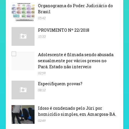
Organograma do Poder Judiciário do
Brasil
05:42
PROVIMENTO Nº 22/2018
15:33
Adolescente é filmada sendo abusada
sexualmente por vários presos no
Pará. Estado não interveio
02:59
Especifiquem provas?
08:12
Idoso é condenado pelo Júri por
homicídio simples, em Amargosa-BA.
02:49