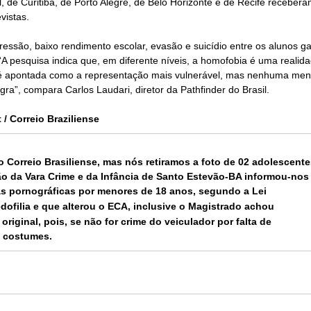
, de Curitiba, de Porto Alegre, de Belo Horizonte e de Recife receber
vistas.
essão, baixo rendimento escolar, evasão e suicídio entre os alunos ga
. “A pesquisa indica que, em diferente níveis, a homofobia é uma realid
é apontada como a representação mais vulnerável, mas nenhuma men
a”, compara Carlos Laudari, diretor da Pathfinder do Brasil.
 Correio Braziliense
o Correio Brasiliense, mas nós retiramos a foto de 02 adolescent
o da Vara Crime e da Infância de Santo Estevão-BA informou-nos
as pornográficas por menores de 18 anos, segundo a Lei
edofilia e que alterou o ECA, inclusive o Magistrado achou
riginal, pois, se não for crime do veiculador por falta de
s costumes.