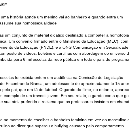
NSE
uma história aonde um menino vai ao banheiro e quando entra um
e assume sua homossexualidade
Mas um conjunto de material didático destinado a combater a homofobia
ica. Um convênio firmado entre o
Ministério da Educação
(
MEC
), com
lvimento da Educação (FNDE), e a ONG Comunicação em Sexualidade
o composto de vídeos, boletins e cartilhas com abordagem do universo 
ibuída para 6 mil
escolas
da rede pública em todo o país do program
escolas
foi exibida ontem em audiência na Comissão de Legislação
tulado Encontrando Bianca, um adolescente de aproximadamente 15 ano
elo pai, que era fã de futebol. O garoto do filme, no entanto, aparec
exemplo de um travesti jovem. Em seu relato, o garoto conta que go
 sua atriz preferida e reclama que os professores insistem em chamá
ema no momento de escolher o banheiro feminino em vez do masculino 
culino ao dizer que superou o bullying causado pelo comportamento