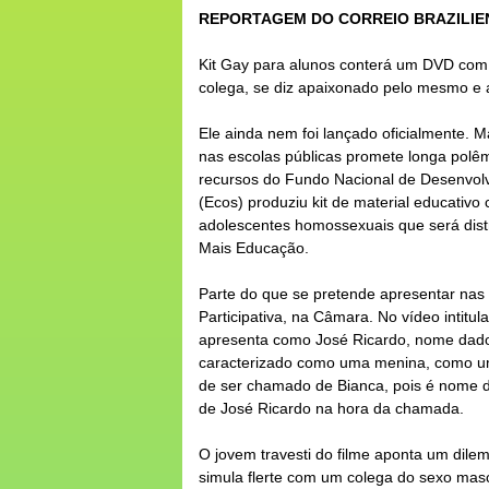
REPORTAGEM DO CORREIO BRAZILIE
Kit Gay para alunos conterá um
DVD
com 
colega, se diz apaixonado pelo mesmo 
Ele ainda nem foi lançado oficialmente. 
nas
escolas
públicas promete longa polêm
recursos do Fundo Nacional de Desenvo
(Ecos) produziu kit de material educativ
adolescentes homossexuais que será distr
Mais Educação.
Parte do que se pretende apresentar nas
Participativa, na Câmara. No vídeo inti
apresenta como José Ricardo, nome dado p
caracterizado como uma menina, como um 
de ser chamado de Bianca, pois é nome de
de José Ricardo na hora da chamada.
O jovem travesti do filme aponta um dil
simula flerte com um colega do sexo mas