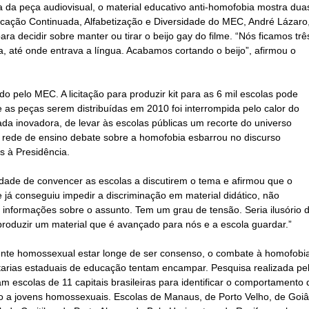
 da peça audiovisual, o material educativo anti-homofobia mostra dua
cação Continuada, Alfabetização e Diversidade do
MEC
, André Lázaro
para decidir sobre manter ou tirar o beijo gay do filme. “Nós ficamos trê
a, até onde entrava a língua. Acabamos cortando o beijo”, afirmou o
ado pelo
MEC
. A licitação para produzir kit para as 6 mil
escolas
pode
 as peças serem distribuídas em 2010 foi interrompida pelo calor do
ada inovadora, de levar às
escolas
públicas um recorte do universo
a rede de ensino debate sobre a homofobia esbarrou no discurso
s à Presidência.
ldade de convencer as
escolas
a discutirem o tema e afirmou que o
 já conseguiu impedir a discriminação em material didático, não
 informações sobre o assunto. Tem um grau de tensão. Seria ilusório d
 produzir um material que é avançado para nós e a escola guardar.”
nte homossexual estar longe de ser consenso, o combate à homofobi
tarias estaduais de educação tentam encampar. Pesquisa realizada pe
ram
escolas
de 11 capitais brasileiras para identificar o comportamento 
o a jovens homossexuais. Escolas de Manaus, de Porto Velho, de Goiâ