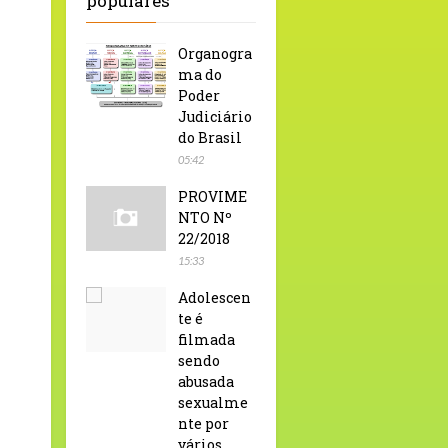
populares
Organogra
ma do
Poder
Judiciário
do Brasil
05:42
PROVIME
NTO Nº
22/2018
15:33
Adolescen
te é
filmada
sendo
abusada
sexualme
nte por
vários