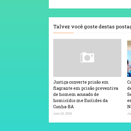
Talvez você goste destas post
Justiça converte prisão em
C
flagrante em prisão preventiva
d
de homem acusado de
S
homicídio me Euclides da
e
Cunha-BA
N
June 26, 2026
Ju