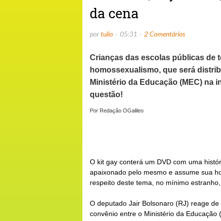
da cena
por
tulio
05:31
2 Comentários
Crianças das escolas públicas de
homossexualismo, que será distrib
Ministério da Educação (MEC) na i
questão!
Por Redação OGalileo
O kit gay conterá um
DVD
com uma históri
apaixonado pelo mesmo e assume sua hom
respeito deste tema, no mínimo estranho,
O deputado Jair Bolsonaro (RJ) reage de
convênio entre o
Ministério da Educação