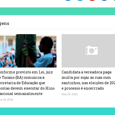
agens
onforme previsto em Lei, juiz
Candidata a vereadora paga
e Tucano (BA) comunica à
multa por sujar as ruas com
ecretaria de Educação que
santinhos, nas eleições de 20
scolas devem executar do Hino
e processo é encerrrado
acional semanalmente
May 04, 2026
ne 18, 2026