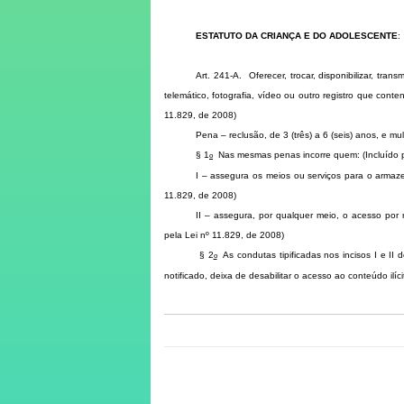
ESTATUTO DA CRIANÇA E DO ADOLESCENTE
:
Art. 241-A. Oferecer, trocar, disponibilizar, trans
telemático, fotografia, vídeo ou outro registro que con
11.829, de 2008)
Pena – reclusão, de 3 (três) a 6 (seis) anos, e mu
§ 1
Nas mesmas penas incorre quem:
(Incluído
o
I – assegura os meios ou serviços para o armaz
11.829, de 2008)
II – assegura, por qualquer meio, o acesso por
pela Lei nº 11.829, de 2008)
§ 2
As condutas tipificadas nos incisos I e II 
o
notificado, deixa de desabilitar o acesso ao conteúdo ilíc