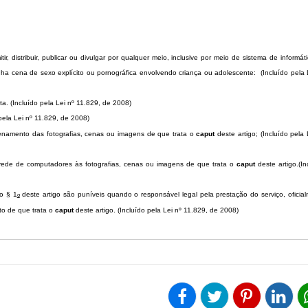
mitir, distribuir, publicar ou divulgar por qualquer meio, inclusive por meio de sistema de informát
tenha cena de sexo explícito ou pornográfica envolvendo criança ou adolescente:
(Incluído pela 
lta.
(Incluído pela Lei nº 11.829, de 2008)
 pela Lei nº 11.829, de 2008)
enamento das fotografias, cenas ou imagens de que trata o
caput
deste artigo;
(Incluído pela 
 rede de computadores às fotografias, cenas ou imagens de que trata o
caput
deste artigo.
(In
do § 1
deste artigo são puníveis quando o responsável legal pela prestação do serviço, oficia
o
ito de que trata o
caput
deste artigo.
(Incluído pela Lei nº 11.829, de 2008)