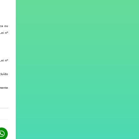
ica ou
Lei nº
Lei nº
cluído
lmente