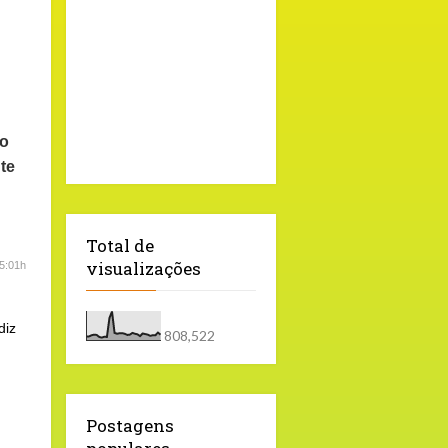
do
te
Total de
visualizações
5:01h
diz
808,522
Postagens