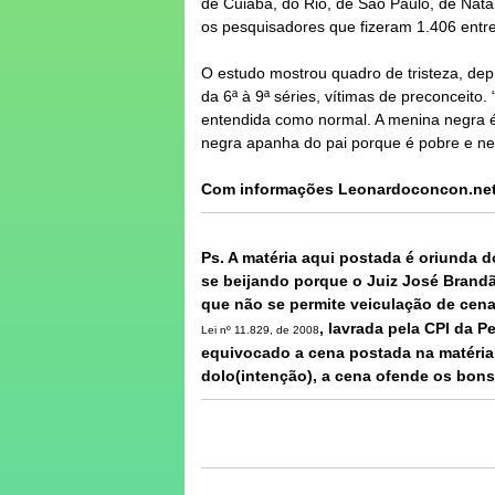
de Cuiabá, do Rio, de São Paulo, de Natal
os pesquisadores que fizeram 1.406 entre
O estudo mostrou quadro de tristeza, depr
da 6ª à 9ª séries, vítimas de preconceito
entendida como normal. A menina negra 
negra apanha do pai porque é pobre e negr
Com informações Leonardoconcon.net /
Ps. A matéria aqui postada é oriunda d
se beijando porque o Juiz José Brandã
que não se permite veiculação de cen
, lavrada pela CPI da P
Lei nº 11.829, de 2008
equivocado a cena postada na matéria o
dolo(intenção), a cena ofende os bon