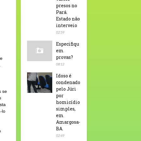
presos no
Pará.
Estado não
interveio
02:59
Especifiqu
em
provas?
de
08:12
a
Idoso é
condenado
pelo Júri
s se
por
e
homicídio
sta
simples,
-lo
em
Amargosa-
BA.
e
02:49