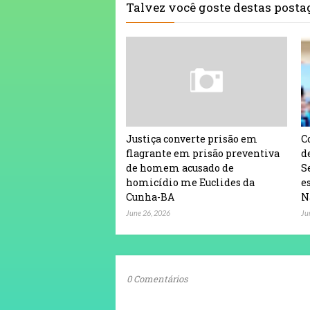
Talvez você goste destas post
Justiça converte prisão em
C
flagrante em prisão preventiva
d
de homem acusado de
S
homicídio me Euclides da
e
Cunha-BA
N
June 26, 2026
Ju
0 Comentários