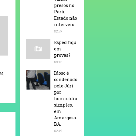
presos no
Pará.
Estado não
interveio
02:59
Especifiqu
em
provas?
08:12
Idoso é
24,
condenado
pelo Júri
por
homicídio
simples,
em
Amargosa-
BA.
02:49