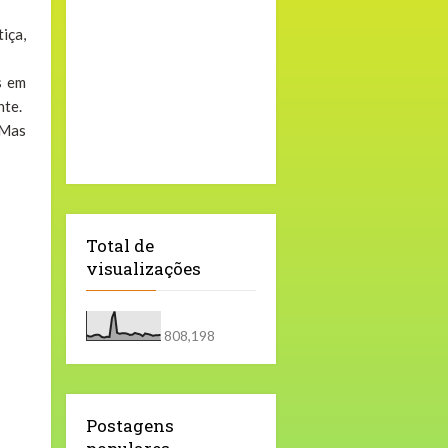
iça,
s em
nte.
 Mas
Total de
visualizações
808,198
Postagens