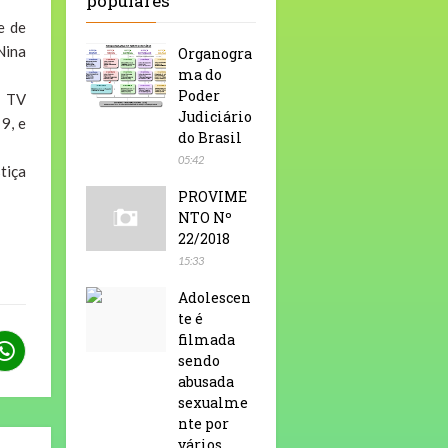
populares
e de
Nina
Organogra
ma do
Poder
a TV
Judiciário
9, e
do Brasil
05:42
tiça
PROVIME
NTO Nº
22/2018
15:33
Adolescen
te é
filmada
sendo
abusada
sexualme
nte por
vários