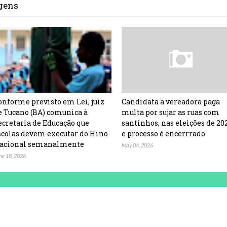
agens
onforme previsto em Lei, juiz
Candidata a vereadora paga
e Tucano (BA) comunica à
multa por sujar as ruas com
ecretaria de Educação que
santinhos, nas eleições de 20
scolas devem executar do Hino
e processo é encerrrado
acional semanalmente
May 04, 2026
ne 18, 2026