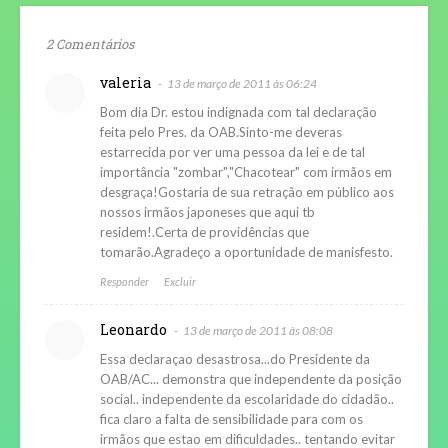
2 Comentários
valeria
13 de março de 2011 às 06:24
Bom dia Dr. estou indignada com tal declaração
feita pelo Pres. da OAB.Sinto-me deveras
estarrecida por ver uma pessoa da lei e de tal
importância "zombar","Chacotear" com irmãos em
desgraça!Gostaria de sua retração em público aos
nossos irmãos japoneses que aqui tb
residem!.Certa de providências que
tomarão.Agradeço a oportunidade de manisfesto.
Responder
Excluir
Leonardo
13 de março de 2011 às 08:08
Essa declaraçao desastrosa...do Presidente da
OAB/AC... demonstra que independente da posição
social.. independente da escolaridade do cidadão..
fica claro a falta de sensibilidade para com os
irmãos que estao em dificuldades.. tentando evitar