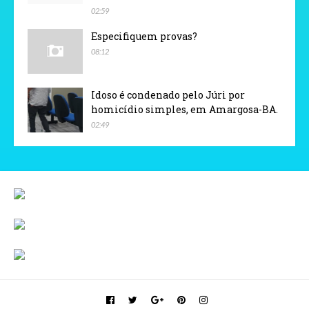
02:59
Especifiquem provas?
08:12
Idoso é condenado pelo Júri por
homicídio simples, em Amargosa-BA.
02:49