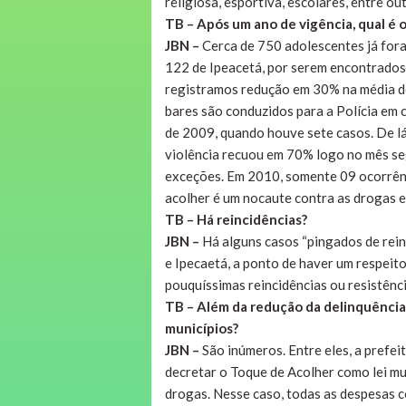
religiosa, esportiva, escolares, entre ou
TB – Após um ano de vigência, qual é 
JBN –
Cerca de 750 adolescentes já fora
122 de Ipeacetá, por serem encontrados 
registramos redução em 30% na média de
bares são conduzidos para a Polícia em c
de 2009, quando houve sete casos. De lá 
violência recuou em 70% logo no mês se
exceções. Em 2010, somente 09 ocorrênc
acolher é um nocaute contra as drogas e 
TB – Há reincidências?
JBN –
Há alguns casos “pingados de rei
e Ipecaetá, a ponto de haver um respeit
pouquíssimas reincidências ou resistênci
TB – Além da redução da delinquência,
municípios?
JBN –
São inúmeros. Entre eles, a prefe
decretar o Toque de Acolher como lei mu
drogas. Nesse caso, todas as despesas c