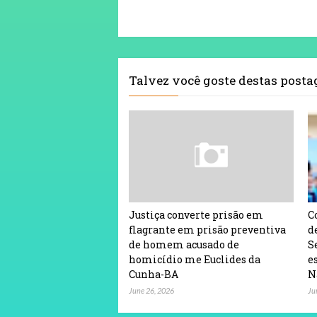
Talvez você goste destas post
Justiça converte prisão em
C
flagrante em prisão preventiva
d
de homem acusado de
S
homicídio me Euclides da
e
Cunha-BA
N
June 26, 2026
Ju