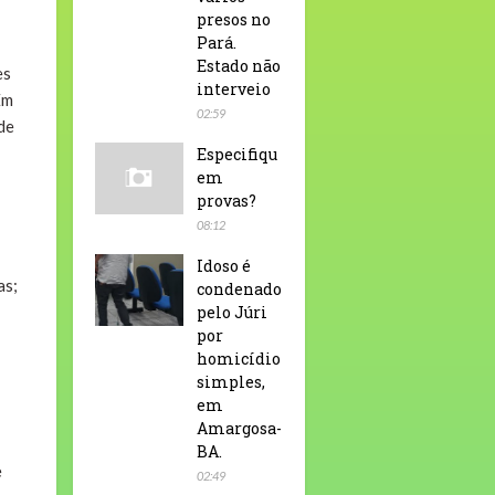
presos no
Pará.
Estado não
es
interveio
Em
02:59
de
Especifiqu
em
provas?
08:12
Idoso é
as;
condenado
pelo Júri
por
homicídio
simples,
em
Amargosa-
BA.
e
02:49