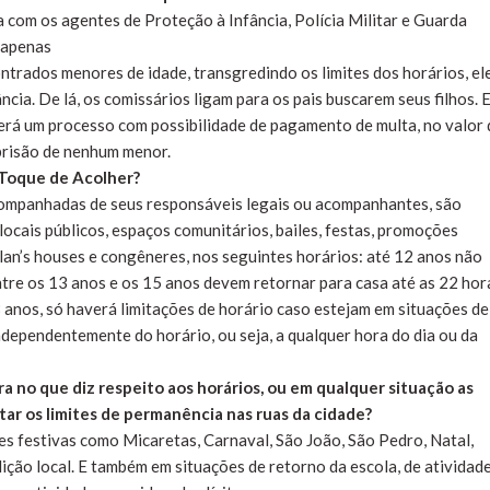
a com os agentes de Proteção à Infância, Polícia Militar e Guarda
a apenas
trados menores de idade, transgredindo os limites dos horários, el
cia. De lá, os comissários ligam para os pais buscarem seus filhos. 
averá um processo com possibilidade de pagamento de multa, no valor 
 prisão de nenhum menor.
o Toque de Acolher?
companhadas de seus responsáveis legais ou acompanhantes, são
locais públicos, espaços comunitários, bailes, festas, promoções
 lan’s houses e congêneres, nos seguintes horários: até 12 anos não
re os 13 anos e os 15 anos devem retornar para casa até as 22 hor
 anos, só haverá limitações de horário caso estejam em situações de
independentemente do horário, ou seja, a qualquer hora do dia ou da
a no que diz respeito aos horários, ou em qualquer situação as
ar os limites de permanência nas ruas da cidade?
s festivas como Micaretas, Carnaval, São João, São Pedro, Natal,
dição local. E também em situações de retorno da escola, de atividad