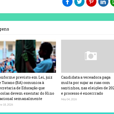
agens
onforme previsto em Lei, juiz
Candidata a vereadora paga
e Tucano (BA) comunica à
multa por sujar as ruas com
ecretaria de Educação que
santinhos, nas eleições de 20
scolas devem executar do Hino
e processo é encerrrado
acional semanalmente
May 04, 2026
ne 18, 2026