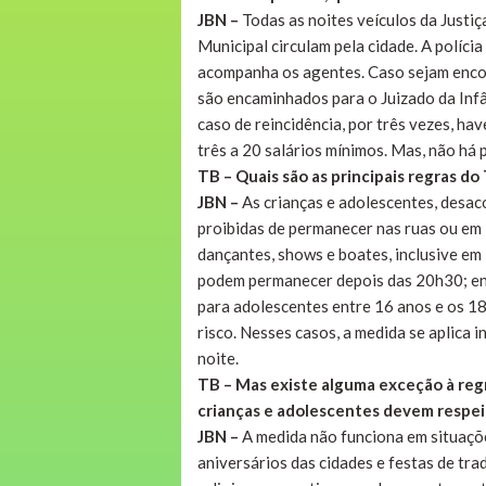
JBN –
Todas as noites veículos da Justiç
Municipal circulam pela cidade. A políci
acompanha os agentes. Caso sejam encon
são encaminhados para o Juizado da Infân
caso de reincidência, por três vezes, h
três a 20 salários mínimos. Mas, não há
TB – Quais são as principais regras d
JBN –
As crianças e adolescentes, desa
proibidas de permanecer nas ruas ou em 
dançantes, shows e boates, inclusive em
podem permanecer depois das 20h30; ent
para adolescentes entre 16 anos e os 18
risco. Nesses casos, a medida se aplica 
noite.
TB – Mas existe alguma exceção à regr
crianças e adolescentes devem respeit
JBN –
A medida não funciona em situaçõe
aniversários das cidades e festas de tra