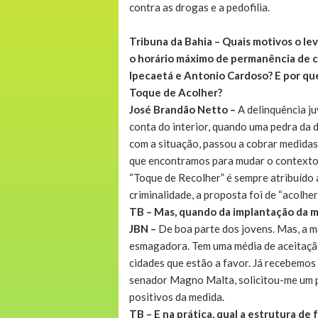
contra as drogas e a pedofilia.
Tribuna da Bahia – Quais motivos o le
o horário máximo de permanência de c
Ipecaetá e Antonio Cardoso? E por qu
Toque de Acolher?
José Brandão Netto –
A delinquência j
conta do interior, quando uma pedra da
com a situação, passou a cobrar medidas 
que encontramos para mudar o contexto
“Toque de Recolher” é sempre atribuído 
criminalidade, a proposta foi de “acolhe
TB – Mas, quando da implantação da m
JBN –
De boa parte dos jovens. Mas, a m
esmagadora. Tem uma média de aceitação
cidades que estão a favor. Já recebemos 
senador Magno Malta, solicitou-me um pro
positivos da medida.
TB – E na prática, qual a estrutura d