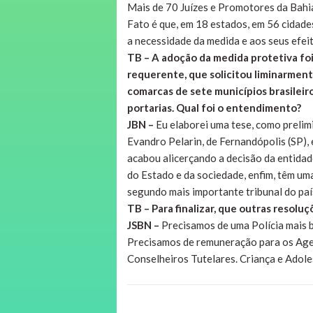
Mais de 70 Juízes e Promotores da Bahia
Fato é que, em 18 estados, em 56 cidad
a necessidade da medida e aos seus efeit
TB – A adoção da medida protetiva fo
requerente, que solicitou liminarment
comarcas de sete municípios brasileir
portarias. Qual foi o entendimento?
JBN –
Eu elaborei uma tese, como prelimi
Evandro Pelarin, de Fernandópolis (SP)
acabou alicerçando a decisão da entidad
do Estado e da sociedade, enfim, têm uma
segundo mais importante tribunal do paí
TB – Para finalizar, que outras resolu
JSBN –
Precisamos de uma Polícia mais be
Precisamos de remuneração para os Age
Conselheiros Tutelares. Criança e Adol