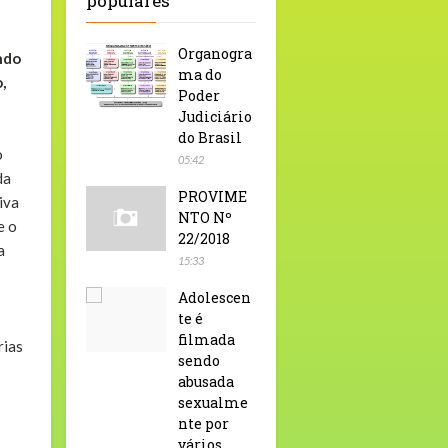
populares
Organogra
ndo
ma do
,
Poder
Judiciário
do Brasil
o
05:42
da
PROVIME
iva
NTO Nº
e o
22/2018
a
15:33
Adolescen
te é
filmada
rias
sendo
abusada
sexualme
nte por
vários