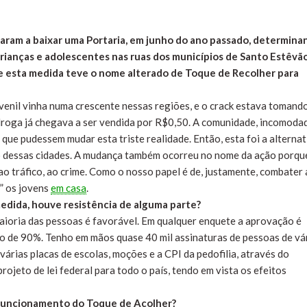
varam a baixar uma Portaria, em junho do ano passado, determina
rianças e adolescentes nas ruas dos municípios de Santo Estêvão
e esta medida teve o nome alterado de Toque de Recolher para
uvenil vinha numa crescente nessas regiões, e o crack estava tomand
 droga já chegava a ser vendida por R$0,50. A comunidade, incomoda
que pudessem mudar esta triste realidade. Então, esta foi a alternat
 dessas cidades. A mudança também ocorreu no nome da ação porqu
ao tráfico, ao crime. Como o nosso papel é de, justamente, combater 
r” os jovens
em casa
.
edida, houve resistência de alguma parte?
aioria das pessoas é favorável. Em qualquer enquete a aprovação é
 de 90%. Tenho em mãos quase 40 mil assinaturas de pessoas de vá
várias placas de escolas, moções e a CPI da pedofilia, através do
jeto de lei federal para todo o país, tendo em vista os efeitos
e funcionamento do Toque de Acolher?