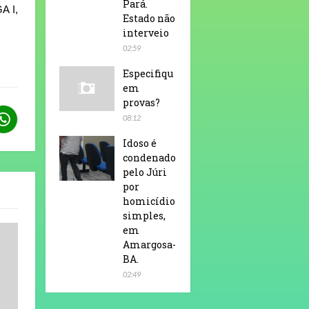
Pará.
A I,
Estado não
interveio
02:59
Especifiqu
em
provas?
08:12
Idoso é
condenado
pelo Júri
por
homicídio
simples,
em
Amargosa-
BA.
02:49