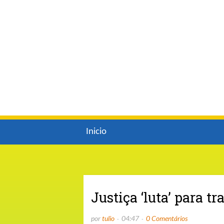
Inicio
Justiça ‘luta’ para 
por
tulio
04:47
0 Comentários