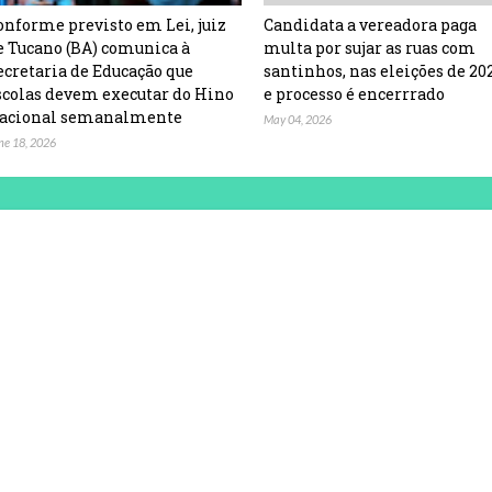
onforme previsto em Lei, juiz
Candidata a vereadora paga
e Tucano (BA) comunica à
multa por sujar as ruas com
ecretaria de Educação que
santinhos, nas eleições de 20
scolas devem executar do Hino
e processo é encerrrado
acional semanalmente
May 04, 2026
ne 18, 2026