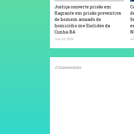
Justiça converte prisão em
C
flagrante em prisão preventiva
d
de homem acusado de
S
homicídio me Euclides da
e
Cunha-BA
N
June 26, 2026
Ju
0 Comentários