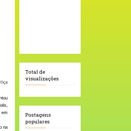
Total de
visualizações
tiça
ntou
lis,
s em
Postagens
populares
o na