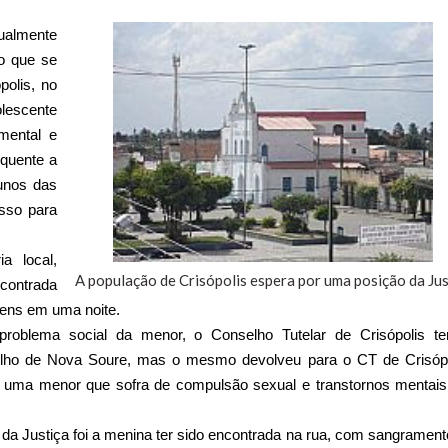
ualmente
o que se
polis, no
olescente
mental e
equente a
unos das
isso para
a local,
A população de Crisópolis espera por uma posição da Jus
contrada
mens em uma noite.
problema social da menor, o Conselho Tutelar de Crisópolis te
elho de Nova Soure, mas o mesmo devolveu para o CT de Crisópo
er uma menor que sofra de compulsão sexual e transtornos mentai
a Justiça foi a menina ter sido encontrada na rua, com sangrament