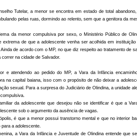
nselho Tutelar, a menor se encontra em estado de total abandono,
mbulando pelas ruas, dormindo ao relento, sem que a genitora da m
ema da menor compulsiva por sexo, o Ministério Público de Olin
e extrema de que a adolescente venha ser acolhida em instituição
 Ainda de acordo com o MP, no que diz respeito ao tratamento de s
 correr na cidade de Salvador.
or e atendendo ao pedido do MP, a Vara da Infância encaminh
a na capital baiana, isso com o propósito de não deixar a adolesc
ação sexual. Para a surpresa do Judiciário de Olindina, a unidade al
 compulsiva.
iliar da adolescente que desejou não se identificar é que a Var
dolescente sob o argumento da ausência de vagas.
polis, é que a menor possui transtorno mental e que no interior ba
 para a adolescente.
ina, a Vara da Infância e Juventude de Olindina entende que se