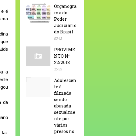
Organogra
 e é
ma do
esma
Poder
Judiciário
do Brasil
dina
05:42
 que
aúde
PROVIME
NTO Nº
22/2018
15:33
ou a
ente
Adolescen
te é
egou
filmada
sendo
a da
abusada
sexualme
iano
nte por
vários
presos no
 faz