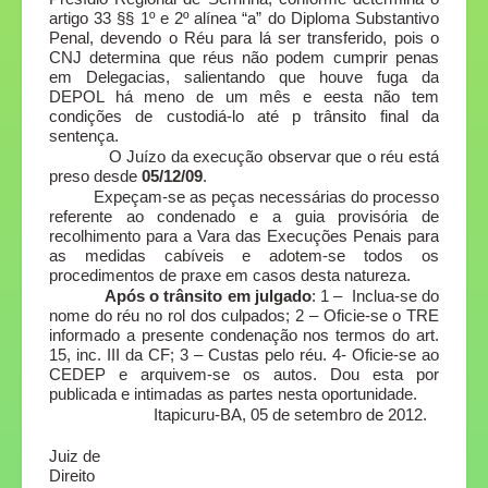
artigo 33 §§ 1º e 2º alínea “a” do Diploma Substantivo
Penal, devendo o Réu para lá ser transferido, pois o
CNJ determina que réus não podem cumprir penas
em Delegacias, salientando que houve fuga da
DEPOL há meno de um mês e eesta não tem
condições de custodiá-lo até p trânsito final da
sentença.
O Juízo da execução observar que o réu está
preso desde
05/12/09
.
Expeçam-se as peças necessárias do processo
referente ao condenado e a guia provisória de
recolhimento para a Vara das Execuções Penais para
as medidas cabíveis e adotem-se todos os
procedimentos de praxe em casos desta natureza.
Após o trânsito em julgado
: 1 – Inclua-se do
nome do réu no rol dos culpados; 2 – Oficie-se o TRE
informado a presente condenação nos termos do art.
15, inc. III da CF; 3 – Custas pelo réu. 4- Oficie-se ao
CEDEP e arquivem-se os autos. Dou esta por
publicada e intimadas as partes nesta oportunidade.
Itapicuru-BA, 05 de setembro de 2012.
Juiz de
Direito