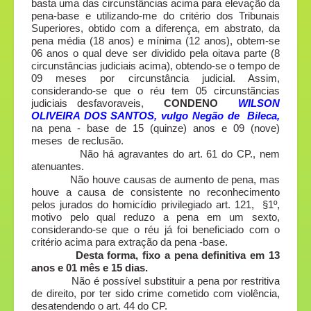
basta uma das circunstâncias acima para elevação da
pena-base e utilizando-me do critério dos Tribunais
Superiores, obtido com a diferença, em abstrato, da
pena média (18 anos) e mínima (12 anos), obtem-se
06 anos o qual deve ser dividido pela oitava parte (8
circunstâncias judiciais acima), obtendo-se o tempo de
09 meses por circunstância judicial. Assim,
considerando-se que o réu tem 05 circunstãncias
judiciais desfavoraveis,
CONDENO
WILSON
OLIVEIRA DOS SANTOS, vulgo Negão de Bileca,
na pena - base de 15 (quinze) anos e 09 (nove)
meses de reclusão.
Não há agravantes do art. 61 do CP., nem
atenuantes.
Não houve causas de aumento de pena, mas
houve a causa de consistente no reconhecimento
pelos jurados do homicídio privilegiado art. 121, §1º,
motivo pelo qual reduzo a pena em um sexto,
considerando-se que o réu já foi beneficiado com o
critério acima para extração da pena -base.
Desta forma, fixo a pena definitiva em 13
anos e 01 mês e 15 dias.
Não é possível substituir a pena por restritiva
de direito, por ter sido crime cometido com violência,
desatendendo o art. 44 do CP.