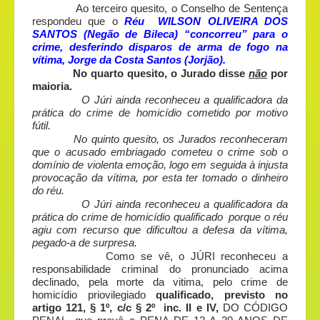
Ao terceiro quesito, o Conselho de Sentença
respondeu que o
Réu WILSON OLIVEIRA DOS
SANTOS (Negão de Bileca) “concorreu” para o
crime, desferindo disparos de arma de fogo na
vítima, Jorge da Costa Santos (Jorjão).
No quarto quesito, o Jurado disse
não
por
maioria.
O Júri ainda reconheceu a qualificadora da
prática do crime de homicídio cometido por motivo
fútil.
No quinto quesito, os Jurados reconheceram
que o acusado embriagado cometeu o crime sob o
domínio de violenta emoção, logo em seguida à injusta
provocação da vítima, por esta ter tomado o dinheiro
do réu.
O Júri ainda reconheceu a qualificadora da
prática do crime de homicídio qualificado porque o réu
agiu com recurso que dificultou a defesa da vítima,
pegado-a de surpresa.
Como se vê, o JÚRI reconheceu a
responsabilidade criminal do pronunciado acima
declinado, pela morte da vitima, pelo crime de
homicídio priovilegiado
qualificado, previsto no
artigo 121, § 1º, c/c § 2º inc. II e IV,
DO CÓDIGO