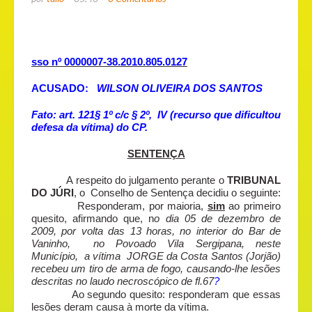
sso nº 0000007-38.2010.805.0127
ACUSADO:
WILSON OLIVEIRA DOS SANTOS
Fato: art. 121§ 1º c/c § 2º, IV (recurso que dificultou
defesa da vítima) do CP.
SENTENÇA
A respeito do julgamento perante o
TRIBUNAL
DO JÚRI
, o Conselho de Sentença decidiu o seguinte:
Responderam, por maioria,
sim
ao primeiro
quesito, afirmando que, n
o dia 05 de dezembro de
2009, por volta das 13 horas, no interior do Bar de
Vaninho, no Povoado Vila Sergipana, neste
Município, a vítima JORGE da Costa Santos (Jorjão)
recebeu um tiro de arma de fogo, causando-lhe lesões
descritas no laudo necroscópico de fl.67
?
Ao segundo quesito: responderam que essas
lesões deram causa à morte da vítima.