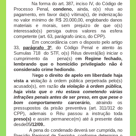
Na forma do art. 387, inciso IV, do Código de
Processo Penal,
condeno,
ainda, o(s) réus ao
pagamento, em favor da(s) vítima(s), de indenização
no valor mínimo de R$ 20.000,00, englobando danos
materiais e morais, sem prejuízo de que o(s)
interessado(s) persiga outros valores na esfera
competente (art. 63, parágrafo único, do CPP).
Em concordância com o disposto pelo artigo
33,
parágrafo 3º
,
do Código Penal e atento às
Sumulas 718 do STF, o(s) Réus deverá(ão) iniciar o
cumprimento da pena(s) e
m Regime fechado,
lembrando que o homicídio privilegiado não é
considerado crime hediondo
.
N
ego o direito de apelo em liberdade haja
vista a v
iolação à ordem pública perpetrada pelo(s)
acusado(s), em razão
da violação à ordem pública,
haja vista que o réu estava cometendo várias
infrações penais antes de ser preso, em que pese o
bom comportamento carcerário,
atraindo os
pressupostos da prisão preventiva (art. 311/312 do
CPP), ademais o Réu passou a instrução toda
preso(s)
e assim permanece(m) até á presente data
desde05
/12/09.
.
A pena do condenado deverá ser cumprida, no
Presídio Regional de Serrinha, conforme determina o