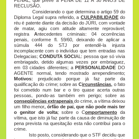
PENAL, que prevê a PENA DE 12 A 30 ANOS DE
RECLUSÃO.
Considerando o que determina o artigo 59 do
Diploma Legal supra referido, a
CULPABILIDADE
do
réu é patente diante da decisão do JÚRI, com vontade
de matar, agiu com atitude altamente reprovável;
registra
A
ntecedentes
criminais: 04 ocorrências
penais, conforme fl. 59/60, deixando de aplicar a
súmula 444 do STJ por entendê-la injusta
incomplacente com o indivíduo que tem entradas nas
Delegacias;
CONDUTA SOCI
AL: pessoa que só vivia
embriagado, detido algumas vezes por embriaguez,
em 03 cidades diferentes; a
PERSONALIDADE
DO
AGENTE normal, tendo mostrado arrependimento;
Motivos:
prejudicado porque já faz parte da
qualificação do crime; sobre as
C
ircunstâncias,
o fato
foi cometido num bar e o tiro quase acerta outras
pessoas, pondo-as também em perigo; sobre as
conseqüências extrapenais
do crime, a vítima deixou
um filho menor
, órfão de pai, que não pode mais ter
o genitor de volta
; sobre o C
omportamento
da
vítima, que isto já faz parte da causa de diminuição de
pena prevista na quesitação esta não contribui para o
crime.
Isto posto, considerando que o STF decidiu que