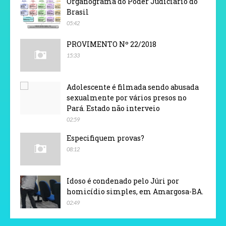
Organograma do Poder Judiciário do
Brasil
05:42
PROVIMENTO Nº 22/2018
15:33
Adolescente é filmada sendo abusada
sexualmente por vários presos no
Pará. Estado não interveio
02:59
Especifiquem provas?
08:12
Idoso é condenado pelo Júri por
homicídio simples, em Amargosa-BA.
02:49