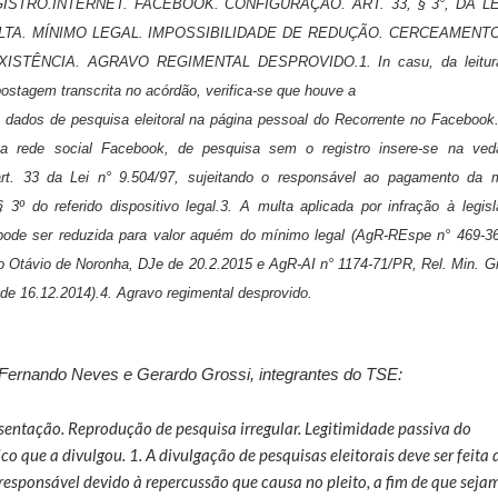
ISTRO.INTERNET. FACEBOOK. CONFIGURAÇÃO. ART. 33, § 3°, DA LE
MULTA. MÍNIMO LEGAL. IMPOSSIBILIDADE DE REDUÇÃO. CERCEAMENT
XISTÊNCIA. AGRAVO REGIMENTAL DESPROVIDO.1. In casu, da leitur
ostagem transcrita no acórdão, verifica-se que houve a
 dados de pesquisa eleitoral na página pessoal do Recorrente no Facebook
na rede social Facebook, de pesquisa sem o registro insere-se na ved
art. 33 da Lei n° 9.504/97, sujeitando o responsável ao pagamento da m
§ 3º do referido dispositivo legal.3. A multa aplicada por infração à legis
o pode ser reduzida para valor aquém do mínimo legal (AgR-REspe n° 469-3
o Otávio de Noronha, DJe de 20.2.2015 e AgR-AI n° 1174-71/PR, Rel. Min. G
e 16.12.2014).4. Agravo regimental desprovido.
Fernando Neves e Gerardo Grossi, integrantes do TSE:
sentação. Reprodução de pesquisa irregular. Legitimidade passiva do
co que a divulgou. 1. A divulgação de pesquisas eleitorais deve ser feita 
responsável devido à repercussão que causa no pleito, a fim de que seja