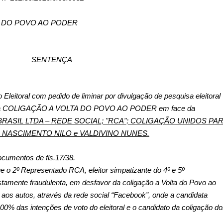
TA DO POVO AO PODER
SENTENÇA
Eleitoral com pedido de liminar por divulgação de pesquisa eleitoral
a pela COLIGAÇÃO A VOLTA DO POVO AO PODER em face da
RASIL LTDA – REDE SOCIAL; "RCA"; COLIGAÇÃO UNIDOS PA
 NASCIMENTO NILO e VALDIVINO NUNES.
ocumentos de fls.17/38.
e o 2º Representado RCA, eleitor simpatizante do 4º e 5º
tamente fraudulenta, em desfavor da coligação a Volta do Povo ao
os autos, através da rede social “Facebook”, onde a candidata
00% das intenções de voto do eleitoral e o candidato da coligação d