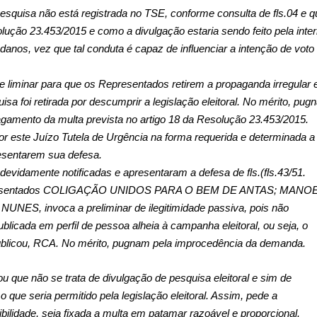
squisa não está registrada no TSE, conforme consulta de fls.04 e q
ução 23.453/2015 e como a divulgação estaria sendo feito pela inter
anos, vez que tal conduta é capaz de influenciar a intenção de voto
 liminar para que os Representados retirem a propaganda irregular 
 foi retirada por descumprir a legislação eleitoral. No mérito, pug
amento da multa prevista no artigo 18 da Resolução 23.453/2015.
 por este Juízo Tutela de Urgência na forma requerida e determinada a
esentarem sua defesa.
vidamente notificadas e apresentaram a defesa de fls.(fls.43/51.
presentados COLIGAÇÃO UNIDOS PARA O BEM DE ANTAS; MANO
, invoca a preliminar de ilegitimidade passiva, pois não
licada em perfil de pessoa alheia à campanha eleitoral, ou seja, o
ublicou, RCA. No mérito, pugnam pela improcedência da demanda.
ou que não se trata de divulgação de pesquisa eleitoral e sim de
 que seria permitido pela legislação eleitoral. Assim, pede a
lidade, seja fixada a multa em patamar razoável e proporcional.