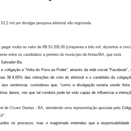
 53,2 mil por divulgar pesquisa eleitoral não registrada
a pagar multa no valor de R$ 53.205,00 (cinquenta e três mil, duzentos e cinc
ente entre os candidatos a prefeito do município de Antas/BA, que está
 Salvador-Ba.
a a coligação a “Volta do Povo ao Poder”, através da rede social “Facebook”,
nas 38.9,00% das intenções de voto do eleitoral e o candidato da coligaç
aso sentenciar, considerou que, “como a divulgação estaria sendo feita
érios danos, vez que tal conduta pode ter sido capaz de influenciar a intenç
oral de Cícero Dantas - BA, atendendo uma representação ajuizada pela
Coli
CA"
.
uídos no processo, mas o magistrado entendeu que a responsabilidade 