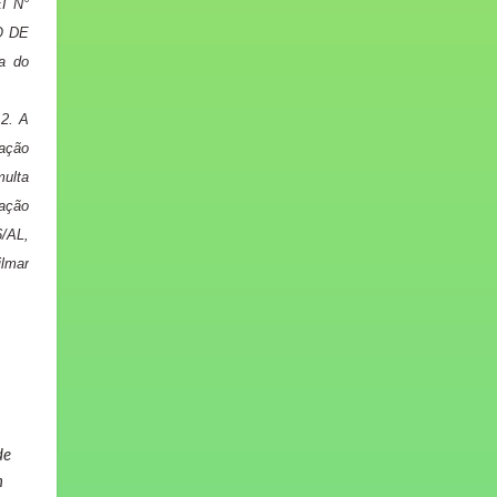
I N°
O DE
a do
.2. A
ação
ulta
lação
6/AL,
ilmar
de
m