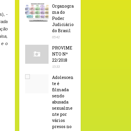
Organogra
ma do
), -
Poder
trada
Judiciário
ação
do Brasil
isa,
05:42
 e o
PROVIME
NTO Nº
22/2018
15:33
Adolescen
te é
filmada
sendo
abusada
sexualme
nte por
vários
presos no