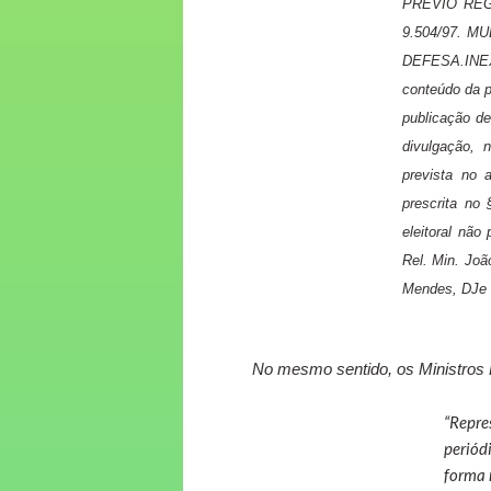
PRÉVIO REG
9.504/97. 
DEFESA.INE
conteúdo da p
publicação de
divulgação, 
prevista no 
prescrita no 
eleitoral nã
Rel. Min. Joã
Mendes, DJe d
No mesmo sentido, os Ministros 
“
Repre
periódi
forma 