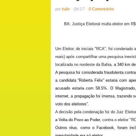
por
tulio
06:17
0 Comentários
BA: Justiça Eleitoral multa eleitor em R$
Um Eleitor, de iniciais "RCA", foi condenado 
reais)
após compartilhar uma pesquisa inexist
localizada no nordeste da Bahia,
a 340 km de
A pesquisa foi considerada fraudulenta contr
a candidata “Roberta Félix” estaria com ape
acusado estaria com 58.5%. O Magistrado, 
internet, a propagação foi imensa, trazendo s
voto dos eleitores”.
A decisão pela condenação foi do Juiz Eleit
a Volta do Povo ao Poder
, contra o eleitor "R
Outros réus, como o Facebook, foram incl
irregularidade era só eleitor.