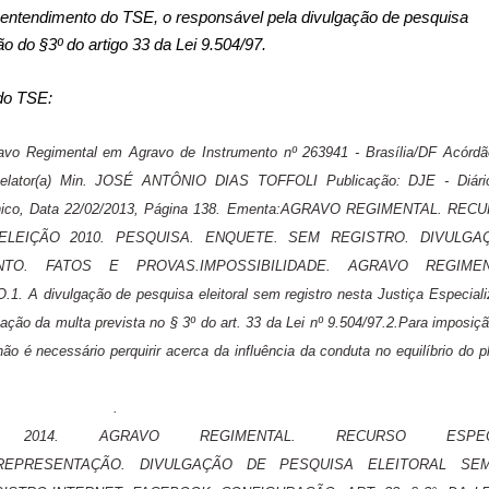
 entendimento do TSE, o responsável pela divulgação de pesquisa
ão do §3º do artigo 33 da Lei 9.504/97.
do TSE:
avo Regimental em Agravo de Instrumento nº 263941 - Brasília/DF Acórdã
Relator(a) Min. JOSÉ ANTÔNIO DIAS TOFFOLI Publicação: DJE - Diári
trônico, Data 22/02/2013, Página 138. Ementa:AGRAVO REGIMENTAL. REC
 ELEIÇÃO 2010. PESQUISA. ENQUETE. SEM REGISTRO. DIVULGA
NTO. FATOS E PROVAS.IMPOSSIBILIDADE. AGRAVO REGIMEN
. A divulgação de pesquisa eleitoral sem registro nesta Justiça Especial
cação da multa prevista no § 3º do art. 33 da Lei nº 9.504/97.2.Para imposiç
não é necessário perquirir acerca da influência da conduta no equilíbrio do pl
.
S 2014. AGRAVO REGIMENTAL. RECURSO ESPEC
.REPRESENTAÇÃO. DIVULGAÇÃO DE PESQUISA ELEITORAL SE