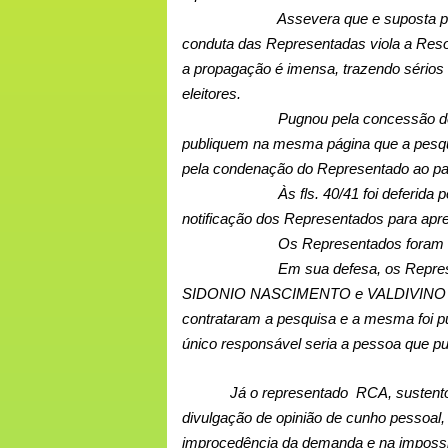
Assevera que e suposta pe
conduta das Representadas viola a Resol
a propagação é imensa, trazendo sérios d
eleitores.
Pugnou pela concessão de
publiquem na mesma página que a pesquisa
pela condenação do Representado ao pag
Às fls. 40/41 foi deferida
notificação dos Representados para apr
Os Representados foram de
Em sua defesa, os Re
SIDONIO NASCIMENTO e VALDIVINO NUNES
contrataram a pesquisa e a mesma foi pub
único responsável seria a pessoa que p
Já o representado
RCA
, sustent
divulgação de opinião de cunho pessoal, o
improcedência da demanda e na impossibi