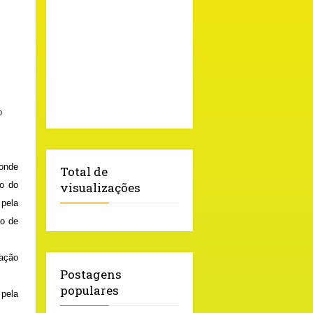
o
 onde
Total de
ão do
visualizações
 pela
ão de
gação
Postagens
populares
pela