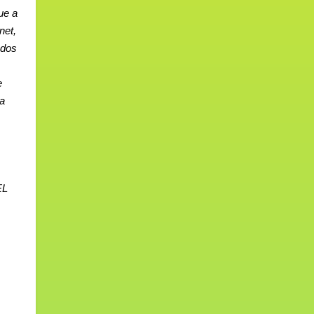
ue a
net,
 dos
e
na
EL