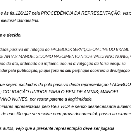
ou-se às fls.126/127 pela PROCEDÊNCIA DA REPRESENTAÇÃO, vist
eleitoral clandestina.
e e decido.
e passiva em relação ao FACEBOOK SERVIÇOS ON LINE DO BRASIL
E ANTAS; MANOEL SIDONIO NASCIMENTO NILO e VALDIVINO NUNES, 
do do ato, ordenado ou influenciado na divulgação da falsa pesquisa
nder pela publicação, já que fora no seu perfil que ocorrera a divulgação
 que sejam excluídos do polo passivo desta representação FACEBO
A; COLIGAÇÃO UNIDOS PARA O BEM DE ANTAS; MANOEL
 NUNES, por restar patente a ilegitimidade.
es apresentadas pelo Réu
RCA
e sendo desnecessária audiênc
-se de questão que se resolve com prova documental, passo ao exame
 autos, vejo que a presente representação deve ser julgada