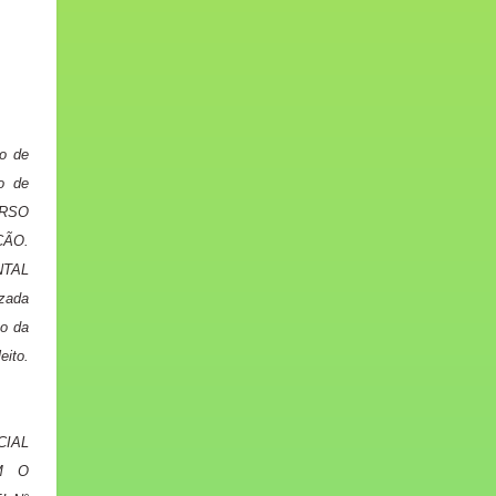
o de
o de
URSO
ÇÃO.
TAL
izada
ão da
eito.
IAL
M O