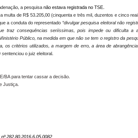
ondenação, a pesquisa
não estava registrada no TSE
.
a multa de R$ 53.205,00 (cinquenta e três mil, duzentos e cinco reais
que a conduta do representado
“divulgar pesquisa eleitoral não regis
que traz consequências seriíssimas, pois impede ou dificulta a 
o Ministério Público, na medida em que não se tem o registro da pesqu
, os critérios utilizados, a margem de erro, a área de abrangência
) s
entenciou o juiz eleitoral.
E/BA para tentar cassar a decisão.
e Justiça.
 nº 282.80.2016.6.05.0082