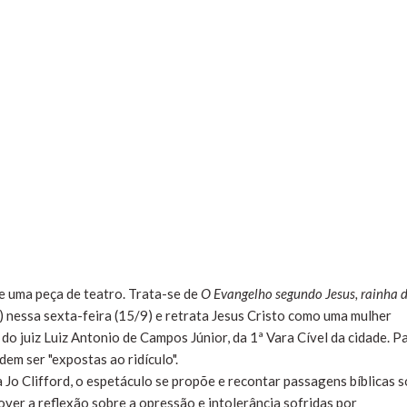
de uma peça de teatro. Trata-se de
O Evangelho segundo Jesus, rainha 
) nessa sexta-feira (15/9) e retrata Jesus Cristo como uma mulher
 do juiz Luiz Antonio de Campos Júnior, da 1ª Vara Cível da cidade. P
dem ser "expostas ao ridículo".
Jo Clifford, o espetáculo se propõe e recontar passagens bíblicas 
er a reflexão sobre a opressão e intolerância sofridas por