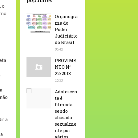
populares
, o
orno
Organogra
ma do
Poder
Judiciário
do Brasil
05:42
eta
PROVIME
NTO Nº
22/2018
e
15:33
um
Adolescen
 não
te é
filmada
sendo
abusada
ir a
sexualme
nte por
ua
vários