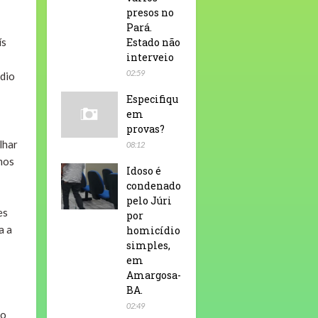
presos no
Pará.
ís
Estado não
interveio
02:59
ódio
Especifiqu
em
provas?
lhar
08:12
mos
Idoso é
condenado
pelo Júri
es
por
a a
homicídio
simples,
em
Amargosa-
BA.
02:49
 o