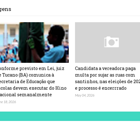
agens
onforme previsto em Lei, juiz
Candidata a vereadora paga
e Tucano (BA) comunica à
multa por sujar as ruas com
ecretaria de Educação que
santinhos, nas eleições de 20
scolas devem executar do Hino
e processo é encerrrado
acional semanalmente
May 04, 2026
ne 18, 2026