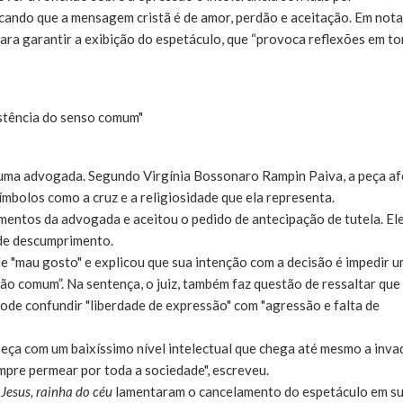
cando que a mensagem cristã é de amor, perdão e aceitação. Em nota
ara garantir a exibição do espetáculo, que “provoca reflexões em t
istência do senso comum"
 uma advogada. Segundo Virgínia Bossonaro Rampin Paiva, a peça af
símbolos como a cruz e a religiosidade que ela representa.
mentos da advogada e aceitou o pedido de antecipação de tutela. El
 de descumprimento.
 "mau gosto" e explicou que sua intenção com a decisão é impedir 
ão comum”. Na sentença, o juiz, também faz questão de ressaltar que
pode confundir "liberdade de expressão" com "agressão e falta de
peça com um baixíssimo nível intelectual que chega até mesmo a invad
pre permear por toda a sociedade", escreveu.
Jesus, rainha do céu
lamentaram o cancelamento do espetáculo em s