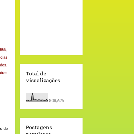
1969,
ícias
ados,
Total de
tras
visualizações
808,625
Postagens
os de