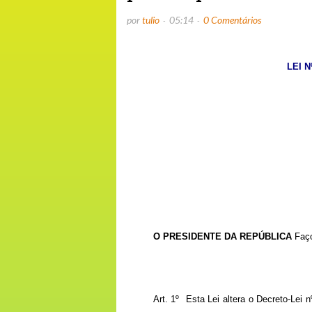
por
tulio
05:14
0 Comentários
LEI N
O PRESIDENTE DA REPÚBLICA
Faço
Art. 1º Esta Lei altera o Decreto-Lei n