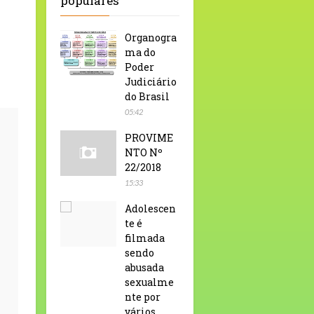
populares
Organogra
ma do
Poder
Judiciário
do Brasil
05:42
PROVIME
NTO Nº
22/2018
15:33
Adolescen
te é
filmada
sendo
abusada
sexualme
nte por
vários