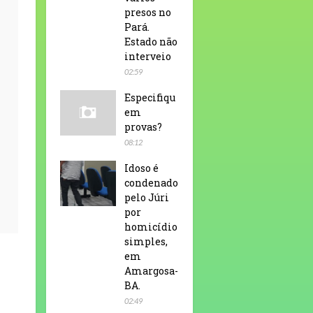
presos no
Pará.
Estado não
interveio
02:59
Especifiqu
em
provas?
08:12
Idoso é
condenado
pelo Júri
por
homicídio
simples,
em
Amargosa-
BA.
02:49