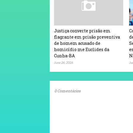
Justiça converte prisão em
C
flagrante em prisão preventiva
d
de homem acusado de
S
homicídio me Euclides da
e
Cunha-BA
N
June 26, 2026
Ju
0 Comentários