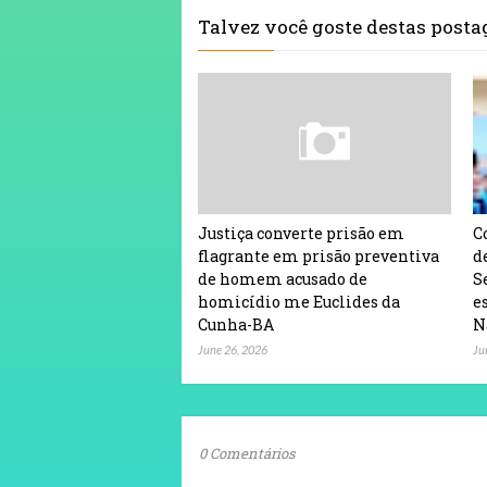
Talvez você goste destas post
Justiça converte prisão em
C
flagrante em prisão preventiva
d
de homem acusado de
S
homicídio me Euclides da
e
Cunha-BA
N
June 26, 2026
Ju
0 Comentários