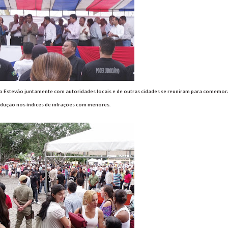
to Estevão juntamente com autoridades locais e de outras cidades se reuniram para comemor
edução nos índices de infrações com menores.