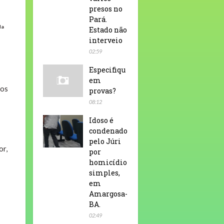
presos no
Pará.
da
Estado não
interveio
02:59
Especifiqu
em
dos
provas?
08:12
Idoso é
condenado
pelo Júri
or,
por
homicídio
simples,
em
Amargosa-
BA.
02:49