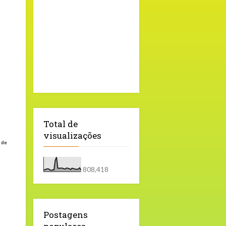
Total de
visualizações
 de
808,418
Postagens