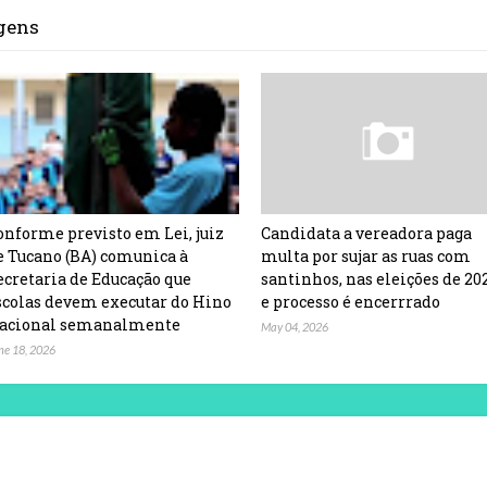
agens
onforme previsto em Lei, juiz
Candidata a vereadora paga
e Tucano (BA) comunica à
multa por sujar as ruas com
ecretaria de Educação que
santinhos, nas eleições de 20
scolas devem executar do Hino
e processo é encerrrado
acional semanalmente
May 04, 2026
ne 18, 2026