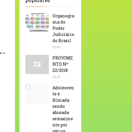
populares
Organogra
ma do
Poder
Judiciário
do Brasil
05:42
ar a
PROVIME
NTO Nº
22/2018
15:33
Adolescen
te é
filmada
sendo
abusada
sexualme
nte por
vários