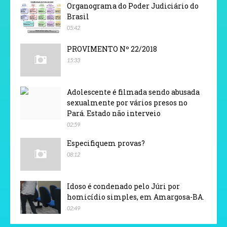
Organograma do Poder Judiciário do
Brasil
05:42
PROVIMENTO Nº 22/2018
15:33
Adolescente é filmada sendo abusada
sexualmente por vários presos no
Pará. Estado não interveio
02:59
Especifiquem provas?
08:12
Idoso é condenado pelo Júri por
homicídio simples, em Amargosa-BA.
02:49