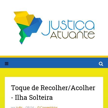
Toque de Recolher/Acolher
- Ilha Solteira
por
tulio
08:56
0 Comentários