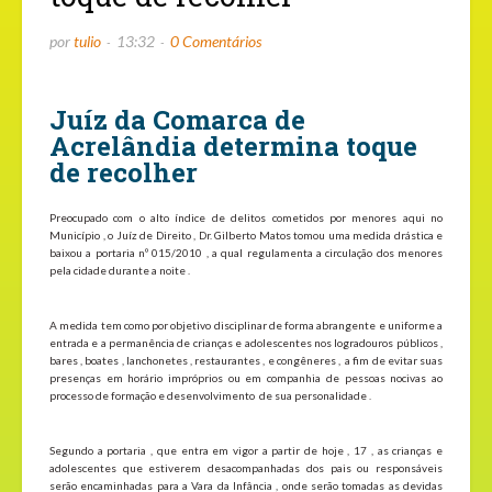
por
tulio
13:32
0 Comentários
Juíz da Comarca de
Acrelândia determina toque
de recolher
Preocupado com o alto índice de delitos cometidos por menores aqui no
Município , o Juíz de Direito , Dr. Gilberto Matos tomou uma medida drástica e
baixou a portaria nº 015/2010 , a qual regulamenta a circulação dos menores
pela cidade durante a noite .
A medida tem como por objetivo disciplinar de forma abrangente e uniforme a
entrada e a permanência de crianças e adolescentes nos logradouros públicos ,
bares , boates , lanchonetes , restaurantes , e congêneres , a fim de evitar suas
presenças em horário impróprios ou em companhia de pessoas nocivas ao
processo de formação e desenvolvimento de sua personalidade .
Segundo a portaria , que entra em vigor a partir de hoje , 17 , as crianças e
adolescentes que estiverem desacompanhadas dos pais ou responsáveis
serão encaminhadas para a Vara da Infância , onde serão tomadas as devidas