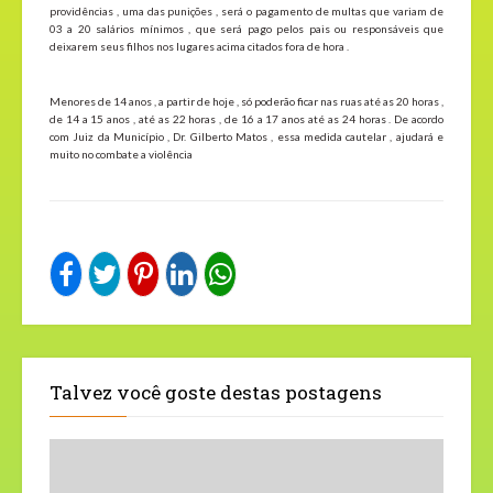
providências , uma das punições , será o pagamento de multas que variam de
03 a 20 salários mínimos , que será pago pelos pais ou responsáveis que
deixarem seus filhos nos lugares acima citados fora de hora .
Menores de 14 anos , a partir de hoje , só poderão ficar nas ruas até as 20 horas ,
de 14 a 15 anos , até as 22 horas , de 16 a 17 anos até as 24 horas . De acordo
com Juiz da Município , Dr. Gilberto Matos , essa medida cautelar , ajudará e
muito no combate a violência
Talvez você goste destas postagens