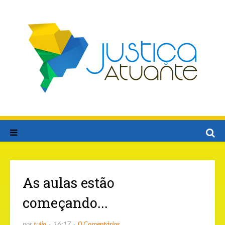
As aulas estão
começando...
por
tulio
16:17
0 Comentários