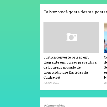
Talvez você goste destas post
Justiça converte prisão em
C
flagrante em prisão preventiva
d
de homem acusado de
S
homicídio me Euclides da
e
Cunha-BA
N
June 26, 2026
Ju
0 Comentários