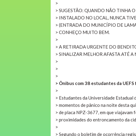
>
> SUGESTÃO: QUANDO NÃO TINHA 
> INSTALADO NO LOCAL, NUNCA TIVE
> (ENTRADA DO MUNICÍPIO DE LAMAR
> CONHEÇO MUITO BEM.
>
> A RETIRADA URGENTE DO BENDIT
> SINALIZAR MELHOR AFASTA ATÉ 
>
>
>
> Ônibus com 38 estudantes da UEFS f
>
> Estudantes da Universidade Estadual 
> momentos de pânico na noite desta qui
> de placa NPZ-3677, em que viajavam f
> proximidades do entroncamento da ci
>
> Segundo o boletim de ocorrência regi