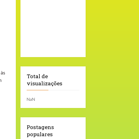
 às
Total de
m
visualizações
NaN
Postagens
populares