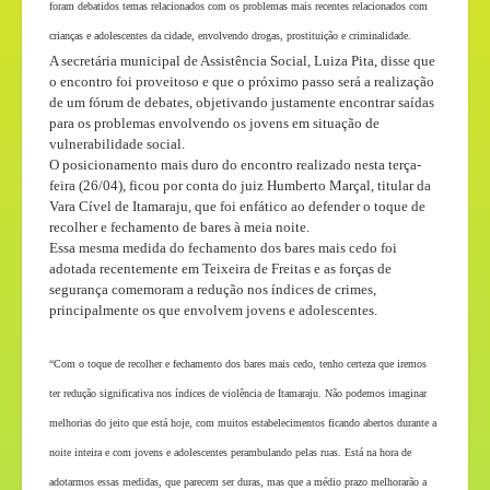
foram debatidos temas relacionados com os problemas mais recentes relacionados com
crianças e adolescentes da cidade, envolvendo drogas, prostituição e criminalidade.
A secretária municipal de Assistência Social, Luiza Pita, disse que
o encontro foi proveitoso e que o próximo passo será a realização
de um fórum de debates, objetivando justamente encontrar saídas
para os problemas envolvendo os jovens em situação de
vulnerabilidade social.
O posicionamento mais duro do encontro realizado nesta terça-
feira (26/04), ficou por conta do juiz Humberto Marçal, titular da
Vara Cível de Itamaraju, que foi enfático ao defender o toque de
recolher e fechamento de bares à meia noite.
Essa mesma medida do fechamento dos bares mais cedo foi
adotada recentemente em Teixeira de Freitas e as forças de
segurança comemoram a redução nos índices de crimes,
principalmente os que envolvem jovens e adolescentes.
“Com o toque de recolher e fechamento dos bares mais cedo, tenho certeza que iremos
ter redução significativa nos índices de violência de Itamaraju. Não podemos imaginar
melhorias do jeito que está hoje, com muitos estabelecimentos ficando abertos durante a
noite inteira e com jovens e adolescentes perambulando pelas ruas. Está na hora de
adotarmos essas medidas, que parecem ser duras, mas que a médio prazo melhorarão a