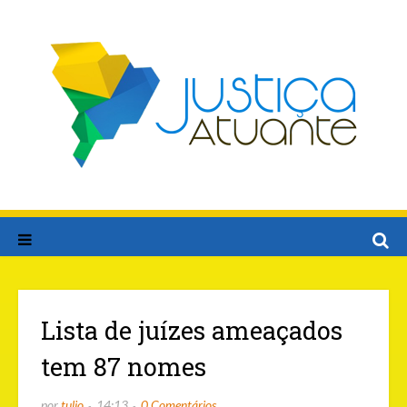
Lista de juízes ameaçados
tem 87 nomes
por
tulio
14:13
0 Comentários