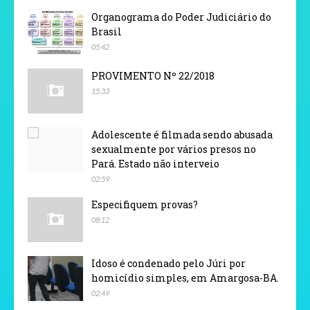
Organograma do Poder Judiciário do
Brasil
05:42
PROVIMENTO Nº 22/2018
15:33
Adolescente é filmada sendo abusada
sexualmente por vários presos no
Pará. Estado não interveio
02:59
Especifiquem provas?
08:12
Idoso é condenado pelo Júri por
homicídio simples, em Amargosa-BA.
02:49