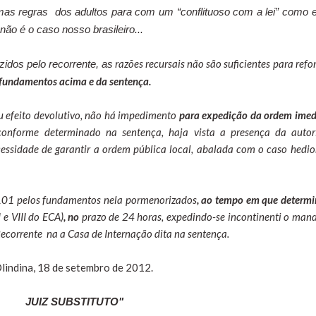
mas regras
dos adultos para com um “conflituoso com a lei” como e
não é o caso nosso brasileiro...
razões recursais não são suficientes para ref
idos pelo recorrente, as
s fundamentos acima e da sentença.
u efeito devolutivo, não há impedimento
para expedição da ordem imed
onforme determinado na sentença, haja vista a presença da autor
cessidade de garantir a ordem pública local, abalada com o caso hedio
/101 pelos fundamentos nela pormenorizados
, ao tempo em que determi
I e VIII do ECA)
, no
prazo de 24 horas, expedindo-se incontinenti o man
Recorrente
na
a Casa de Internação dita na sentença.
lindina, 18 de setembro de 2012.
JUIZ SUBSTITUTO"