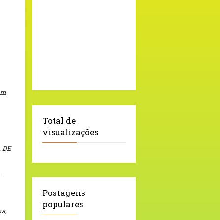
 em
Total de
visualizações
 DE
Postagens
populares
a,