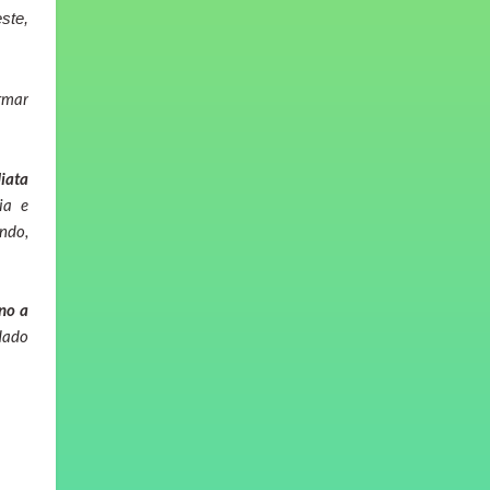
ste,
ormar
iata
ia e
ndo,
no a
dado