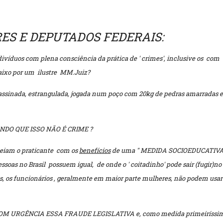
ES E DEPUTADOS FEDERAIS:
íduos com plena consciência da prática de ' crimes', inclusive os com
aixo por um ilustre MM.Juiz?
sassinada, estrangulada, jogada num poço com 20kg de pedras amarradas
ANDO QUE ISSO NÃO É CRIME ?
eiam o praticante com os
benefícios
de uma " MEDIDA SOCIOEDUCATIVA
s no Brasil possuem igual, de onde o ' coitadinho' pode sair (fugir)no
, os funcionários , geralmente em maior parte mulheres, não podem usar
OM URGÊNCIA ESSA FRAUDE LEGISLATIVA e, como medida primeiríssim