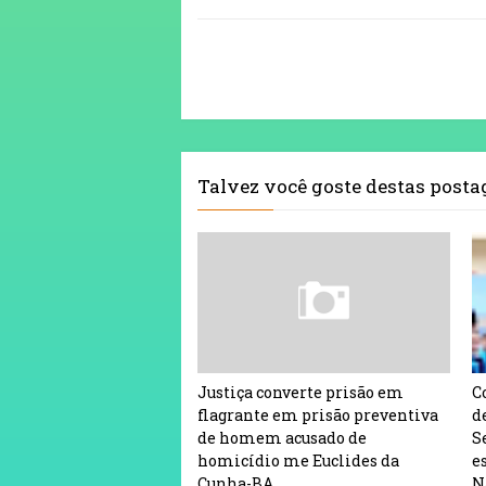
Talvez você goste destas post
Justiça converte prisão em
C
flagrante em prisão preventiva
d
de homem acusado de
S
homicídio me Euclides da
e
Cunha-BA
N