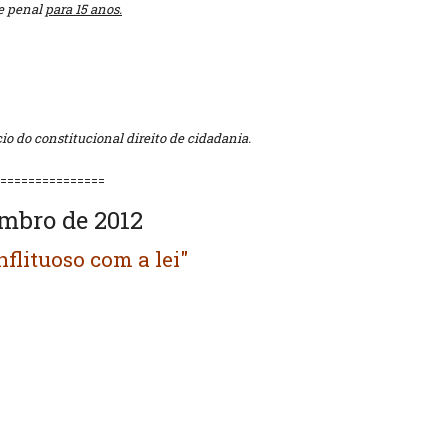
e penal
para 15 anos.
cio do constitucional direito de cidadania.
===============
embro de 2012
flituoso com a lei"