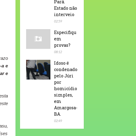
Pará.
Estado não
interveio
02:59
Especifiqu
em
provas?
08:12
razo
Idoso é
-a e
condenado
ar e
pelo Júri
por
homicídio
simples,
esta
em
este
Amargosa-
BA.
02:49
asu,
íses