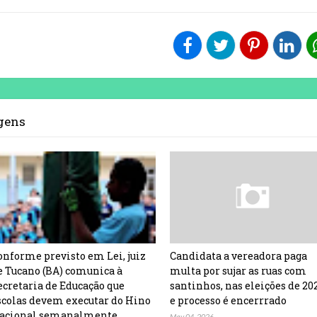
agens
onforme previsto em Lei, juiz
Candidata a vereadora paga
e Tucano (BA) comunica à
multa por sujar as ruas com
ecretaria de Educação que
santinhos, nas eleições de 20
scolas devem executar do Hino
e processo é encerrrado
acional semanalmente
May 04, 2026