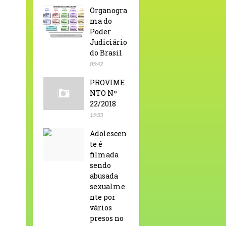
Organogra
ma do
Poder
Judiciário
do Brasil
05:42
PROVIME
NTO Nº
22/2018
15:33
Adolescen
te é
filmada
sendo
abusada
sexualme
nte por
vários
presos no