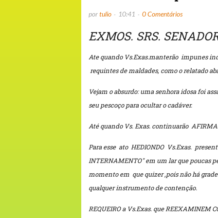
por
tulio
10:41
0 Comentários
EXMOS. SRS. SENADOR
Ate quando Vs.Exas.manterão impunes indiv
requintes de maldades, como o relatado ab
Vejam o absurdo: uma senhora idosa foi as
seu pescoço para ocultar o cadáver.
Até quando Vs. Exas. continuarão AFIRM
Para esse ato HEDIONDO Vs.Exas. present
INTERNAMENTO" em um lar que poucas pessoa
momento em que quizer ,pois não há grades
qualquer instrumento de contenção.
REQUEIRO a Vs.Exas. que REEXAMINEM C