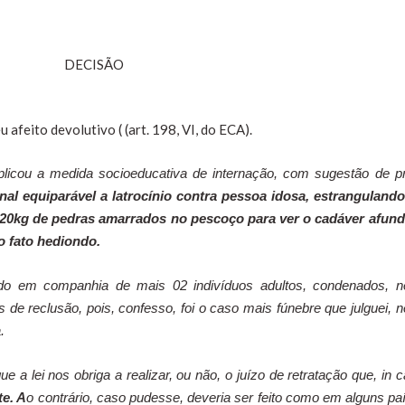
DECISÃO
 afeito devolutivo ( (art. 198, VI, do ECA).
aplicou a medida socioeducativa de internação, com sugestão de p
onal equiparável a latrocínio contra pessoa idosa, estrangulando
20kg de pedras amarrados no pescoço para ver o cadáver afund
o fato hediondo.
ido em companhia de mais 02 indivíduos adultos, condenados, n
e reclusão, pois, confesso, foi o caso mais fúnebre que julguei, n
.
 a lei nos obriga a realizar, ou não, o juízo de retratação que, in c
te. A
o contrário, caso pudesse, deveria ser feito como em alguns pa