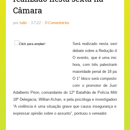
Câmara
por
tulio
17:22
0 Comentários
Será realizado nesta sexta-feira
debate sobre a Redução da Maior
O evento, que é uma iniciativa d
hora, com três palestrantes que
maioridade penal de 18 para 16 a
O 1° bloco será composto pelo jui
com o promotor de Justiça da 
Adalberto Piton, comandante do 12º Batalhão de Polícia Militar. No 3
18ª Delegacia, Willian Achan, e pela psicóloga e investigadora da Pol
“A violência é uma situação grave que causa insegurança e medo
expressar opinião sobre o assunto”, pontuou o vereador.