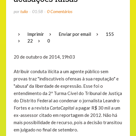
por
tulio
01:58
0 Comentários
Imprimir
Enviar por email
155
22
0
20 de outubro de 2014, 19h03
Atribuir conduta ilícita a um agente público sem
provas traz "indiscutíveis ofensas à sua reputação" e
"abusa" da liberdade de expressão. Esse foi o
entendimento da 2ª Turma Cível do Tribunal de Justiça
do Distrito Federal ao condenar o jornalista Leandro
Fortes e a revista
CartaCapital
a pagar R$ 30 mil a um
ex-assessor citado em reportagem de 2012. Não há
mais possibilidade de recurso, pois a decisão transitou
em julgado no final de setembro.