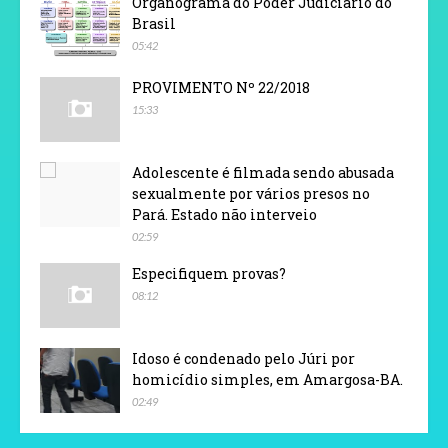
Organograma do Poder Judiciário do
Brasil
05:42
PROVIMENTO Nº 22/2018
15:33
Adolescente é filmada sendo abusada
sexualmente por vários presos no
Pará. Estado não interveio
02:59
Especifiquem provas?
08:12
Idoso é condenado pelo Júri por
homicídio simples, em Amargosa-BA.
02:49