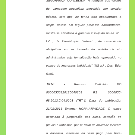
SEGURANÇA CONCEDIDA "A redução dos valores
de vantagem pecuniária percebida por servidor
público, sem que lhe tenha sido oportunizada a
ampla defesa em regular processo administrativo,
mostra-se afrontosa à garantia insculpida no art. 5º ,
LV , da Constituição Federal , de observância
obrigatória em se tratando da revisão de ato
administrativo cuja formalização haja repercutido no
campo de interesses individuais" (MS n.º , Des. Eder
Graf).
TRT-4 - Recurso Ordinário RO
00000556820125040203 RS 0000055-
68.2012.5.04.0203 (TRT-4) Data de publicação:
21/02/2013 Ementa: HORA-ATIVIDADE. O tempo
destinado à preparação das aulas, correção de
provas e trabalhos, por se tratar de atividade inerente
à docência, insere-se no valor pago pela hora-