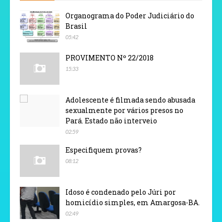
Organograma do Poder Judiciário do
Brasil
05:42
PROVIMENTO Nº 22/2018
15:33
Adolescente é filmada sendo abusada
sexualmente por vários presos no
Pará. Estado não interveio
02:59
Especifiquem provas?
08:12
Idoso é condenado pelo Júri por
homicídio simples, em Amargosa-BA.
02:49