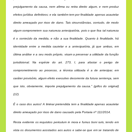
prejulgamento da causa, nem afirma ou retira direito algum, e nem produz
efeitos jurídica definitivos; e ela também tem por finalidade apenas acautelar
direito ameaçado por risco de dano. Tais circunstâncias, contudo, de modo
algum comprometem sua natureza antecipatória, pois o que fixa tal natureza
é o conteúdo da medida, e não a sua finalidade. Quanto à finalidade, há
identidade entre a medida cautelar e a antecipatória, já que ambas, em
última análise e a seu modo próprio, visam a preservar a utilidade da função
jurisdicional. Na espécie do art. 273, I, para afastar o perigo de
comprometimento ao processo, a técnica utilizada é a de antecipar, em
caráter provisório, algum efeito executivo decorrente da futura sentença, sem
que isto, obviamente, importe prejulgamento da causa." (grifos do original)
(12).
É o caso dos autos! A liminar pretendida tem a finalidade apenas acautelar
direito ameaçado por risco de dano causado pela Portaria nº 111/2014.
Resta evidente os requisitos periculum in mora e fumus boni iuris, tendo em
vista os documentos acostados aos autos e sabe-se que em se tratando de