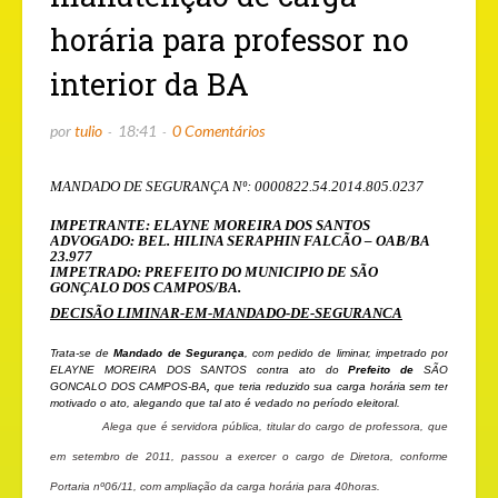
horária para professor no
interior da BA
por
tulio
18:41
0 Comentários
MANDADO DE SEGURANÇA Nº: 0000822.54.2014.805.0237
IMPETRANTE: ELAYNE MOREIRA DOS SANTOS
ADVOGADO: BEL. HILINA SERAPHIN FALCÃO – OAB/BA
23.977
IMPETRADO: PREFEITO DO MUNICIPIO DE SÃO
GONÇALO DOS CAMPOS/BA.
DECISÃO LIMINAR-EM-MANDADO-DE-SEGURANCA
Trata-se de
Mandado de Segurança
, com pedido de liminar, impetrado por
ELAYNE MOREIRA DOS SANTOS contra ato do
Prefeito de
SÃO
GONCALO DOS CAMPOS-
BA
,
que teria reduzido sua carga horária sem ter
motivado o ato, alegando que tal ato é vedado no período eleitoral.
Alega que é servidora pública, titular do cargo de professora, que
em setembro de 2011, passou a exercer o cargo de Diretora, conforme
Portaria nº06/11, com ampliação da carga horária para 40horas.