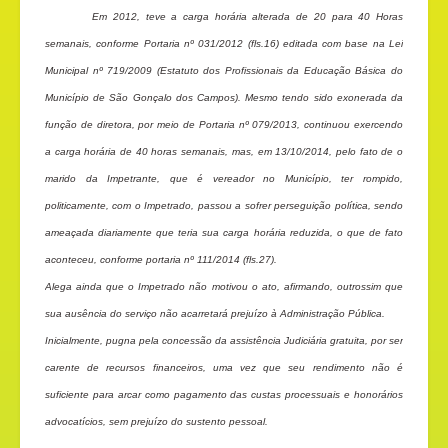
Em 2012, teve a carga horária alterada de 20 para 40 Horas
semanais, conforme Portaria nº 031/2012 (fls.16) editada com base na Lei
Municipal nº 719/2009 (Estatuto dos Profissionais da Educação Básica do
Município de São Gonçalo dos Campos). Mesmo tendo sido exonerada da
função de diretora, por meio de Portaria nº 079/2013, continuou exercendo
a carga horária de 40 horas semanais, mas, em 13/10/2014, pelo fato de o
marido da Impetrante, que é vereador no Município, ter rompido,
politicamente, com o Impetrado, passou a sofrer perseguição política, sendo
ameaçada diariamente que teria sua carga horária reduzida, o que de fato
aconteceu, conforme portaria nº 111/2014 (fls.27).
Alega ainda que o Impetrado não motivou o ato, afirmando, outrossim que
sua ausência do serviço não acarretará prejuízo à Administração Pública.
Inicialmente, pugna pela concessão da assistência Judiciária gratuita, por ser
carente de recursos financeiros, uma vez que seu rendimento não é
suficiente para arcar como pagamento das custas processuais e honorários
advocatícios, sem prejuízo do sustento pessoal.