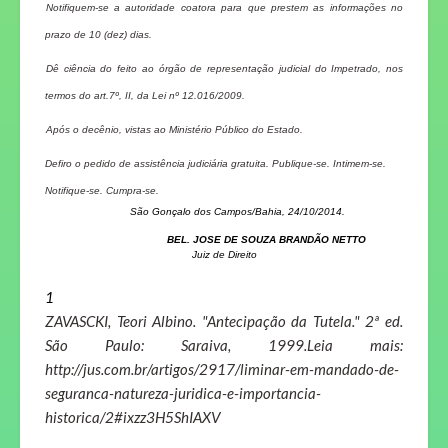
Notifiquem-se a autoridade coatora para que prestem as informações no
prazo de 10 (dez) dias.
Dê ciência do
feito ao órgão de representação judicial do Impetrado, nos
termos do art.7º, II, da Lei nº 12.016/2009.
Após o decênio, vistas ao Ministério Público do Estado.
Defiro o pedido de assistência judiciária gratuita. Publique-se. Intimem-se.
Notifique-se. Cumpra-se.
São Gonçalo dos Campos/Bahia, 24/10/2014.
BEL. JOSE DE SOUZA BRANDÃO NETTO
Juiz de Direito
1
ZAVASCKI, Teori Albino. "Antecipação da Tutela." 2ª ed.
São Paulo: Saraiva, 1999.Leia mais:
http://jus.com.br/artigos/2917/liminar-em-mandado-de-
seguranca-natureza-juridica-e-importancia-
historica/2#ixzz3H5ShIAXV