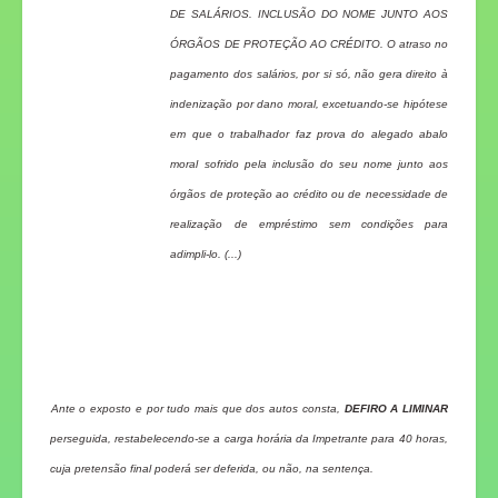
DE SALÁRIOS. INCLUSÃO DO NOME JUNTO AOS
ÓRGÃOS DE PROTEÇÃO AO CRÉDITO. O atraso no
pagamento dos salários, por si só, não gera direito à
indenização por dano moral, excetuando-se hipótese
em que o trabalhador faz prova do alegado abalo
moral sofrido pela inclusão do seu nome junto aos
órgãos de proteção ao crédito ou de necessidade de
realização de empréstimo sem condições para
adimpli-lo. (...)
Ante o exposto e por tudo mais que dos autos consta,
DEFIRO A LIMINAR
perseguida, restabelecendo-se a carga horária da Impetrante para 40 horas,
cuja pretensão final poderá ser deferida, ou não, na sentença.