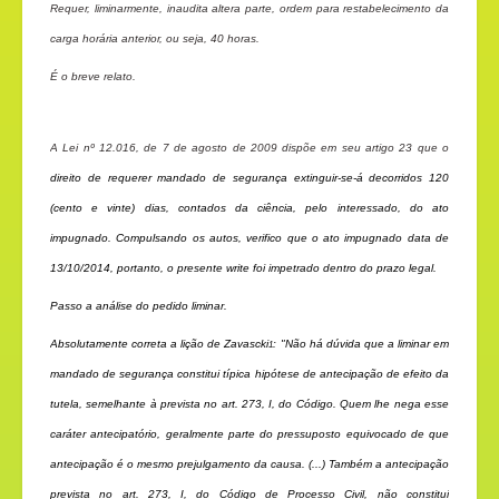
Requer, liminarmente, inaudita altera parte, ordem para restabelecimento da
carga horária anterior, ou seja, 40 horas.
É o breve relato.
A Lei nº 12.016, de 7 de agosto de 2009 dispõe em seu artigo 23 que o
direito de requerer mandado de segurança extinguir-se-á decorridos 120
(cento e vinte) dias, contados da ciência, pelo interessado, do ato
impugnado. Compulsando os autos, verifico que o ato impugnado data de
13/10/2014, portanto, o presente write foi impetrado dentro do prazo legal.
Passo a análise do pedido liminar.
Absolutamente correta a lição de Zavascki
: "Não há dúvida que a liminar em
1
mandado de segurança constitui típica hipótese de antecipação de efeito da
tutela, semelhante à prevista no art. 273, I, do Código. Quem lhe nega esse
caráter antecipatório, geralmente parte do pressuposto equivocado de que
antecipação é o mesmo prejulgamento da causa. (...) Também a antecipação
prevista no art. 273, I, do Código de Processo Civil, não constitui