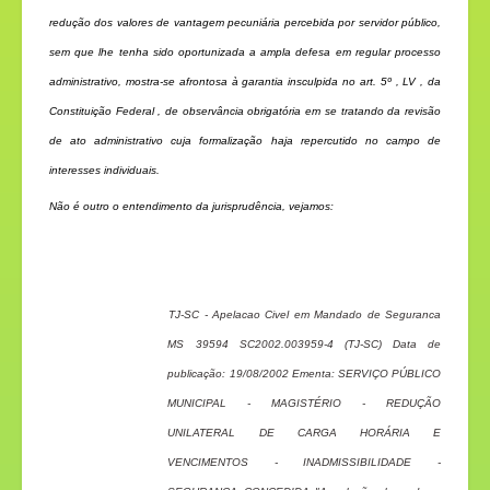
redução dos valores de vantagem pecuniária percebida por servidor público,
sem que lhe tenha sido oportunizada a ampla defesa em regular processo
administrativo, mostra-se afrontosa à garantia insculpida no art. 5º , LV , da
Constituição Federal , de observância obrigatória em se tratando da revisão
de ato administrativo cuja formalização haja repercutido no campo de
interesses individuais.
Não é outro o entendimento da jurisprudência, vejamos:
TJ-SC - Apelacao Civel em Mandado de Seguranca
MS 39594 SC2002.003959-4 (TJ-SC) Data de
publicação: 19/08/2002 Ementa: SERVIÇO PÚBLICO
MUNICIPAL - MAGISTÉRIO - REDUÇÃO
UNILATERAL DE CARGA HORÁRIA E
VENCIMENTOS - INADMISSIBILIDADE -