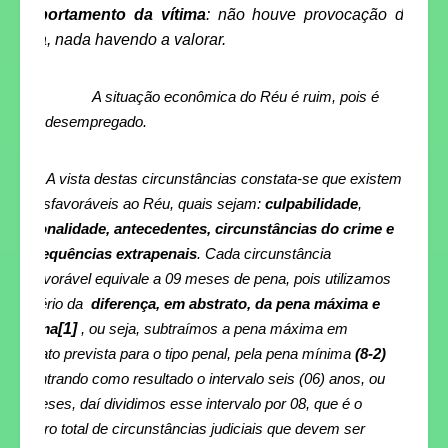
comportamento da vítima
: não houve provocação da
vítima, nada havendo a valorar.
A situação econômica do Réu é ruim, pois é
desempregado.
A vista destas circunstâncias constata-se que existem
05 desfavoráveis ao Réu, quais sejam:
culpabilidade
,
personalidade,
antecedentes, circunstâncias do crime e
consequências extrapenais
. Cada circunstância
desfavorável equivale a 09 meses de pena,
pois utilizamos
o critério da
diferença, em abstrato, da pena máxima e
mínima
[1]
, ou seja,
subtraímos a pena máxima em
abstrato prevista para o tipo penal, pela pena mínima
(8-2)
encontrando como resultado o intervalo seis (06) anos, ou
72 meses, daí dividimos esse intervalo por 08, que é o
número total de circunstâncias judiciais que devem ser