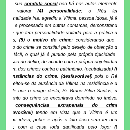
sobre sua
conduta social
não há nos autos elementos
para valorar
(4)
personalidade:
o Réu tem
personalidade fria, agrediu a Vítima, pessoa idosa, já foi
preso e processado em outras comarcas, demonstrando
assim que tem personalidade voltada para a prática de
crimes;
(5)
o
motivo do crime:
considerando que o
motivo do crime se constitui pelo desejo de obtenção de
lucro fácil, o qual já é punido pela própria tipicidade e
previsão do delito, de acordo com a própria objetividade
jurídica dos crimes contra o patrimônio. (neutralizada)
(6)
circunstâncias do crime
: (
desfavorável
) pois o Réu
aproveitou-se da ausência da Vítima na residência e do
fato de que o amigo desta, Sr. Bruno Silva Santos, no
memento do crime se encontrava dormindo no imóvel;
(7)
consequências extrapenais do crime:
(
desfavorável
) tendo em vista que a Vítima é uma
pessoa idosa, pobre e após o fato ficou sem ter onde
morar, com a casa toda danificada pelo fogo;
(8)