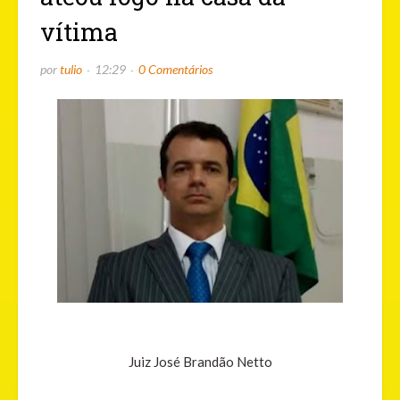
vítima
por
tulio
12:29
0 Comentários
Juiz José Brandão Netto