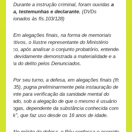
Durante a instrução criminal, foram ouvidas
a
vítima, testemunhas e declarante.
(DVDs
colacionados às fls.103/128)
Em alegações finais, na forma de memoriais
descritivos, o Ilustre representante do Ministério
Público, após analisar o conjunto probatório, entendeu
estar devidamente demonstrada a materialidade e a
autoria do delito pelos Denunciados.
Por seu turno, a defesa, em alegações finais (fls.
130/135), pugna preliminarmente pela instauração de
incidente para verificação da sanidade mental do
Acusado, sob a alegação de que o mesmo é usuário
de drogas, dependente da substância conhecida como
“crack”, que faz uso desde os 16 anos de idade.
No mérito da defesa, o Réu confessa o ocorrido