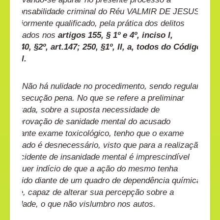
responsabilidade criminal do Réu VALMIR DE JESUS
,
anteriormente qualificado, pela prática dos delitos
tipificados nos
artigos 155, § 1º e 4º, inciso I,
art.140, §2º, art.147; 250, §1º, II, a, todos do Código
Penal.
Não há nulidade no procedimento, sendo regular
a persecução pena. No que se refere a preliminar
aventada, sobre a suposta necessidade de
comprovação de sanidade mental do acusado
mediante exame toxicológico, tenho que o exame
pleiteado é desnecessário, visto que para a realização
do incidente de insanidade mental é imprescindível
qualquer indício de que a ação do mesmo tenha
ocorrido diante de um quadro de dependência química
grave, capaz de alterar sua percepção sobre a
realidade, o que não vislumbro nos autos.