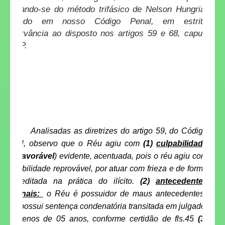
utilizando-se do método trifásico de Nelson Hungria,
adotado em nosso Código Penal, em estrita
observância ao disposto nos artigos 59 e 68,
caput
,
do CP.
Analisadas as diretrizes do artigo 59, do Código
Penal, observo que o Réu agiu com
(1)
culpabilidade
(
desfavorável
) evidente, acentuada, pois o réu agiu com
culpabilidade reprovável, por atuar com frieza e de forma
premeditada na prática do ilícito.
(2)
antecedente
s
criminais:
o Réu é possuidor de maus antecedentes,
pois possui sentença condenatória transitada em julgado,
há menos de 05 anos, conforme certidão de fls.45
(3)