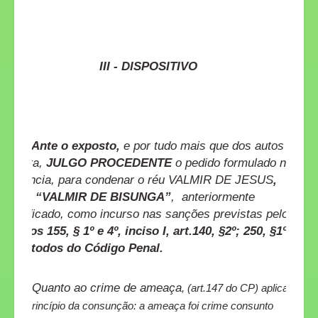
III - DISPOSITIVO
Ante o exposto,
e por tudo mais que dos autos
consta,
JULGO PROCEDENTE
o pedido formulado na
denúncia, para condenar o réu VALMIR DE JESUS
,
vulgo
“VALMIR DE BISUNGA”
,
anteriormente
qualificado, como incurso nas sanções previstas pelo
artigos 155, § 1º e 4º, inciso I, art.140, §2º; 250, §1º,
II, a, todos do Código Penal.
Quanto ao crime de ameaça
, (art.147 do CP) aplica-
se o princípio da consunção: a ameaça foi crime consunto