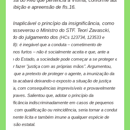
na casa do Réu que pertencia a Vítima, conforme auto
de exibição e apreensão de fls.16.
Inaplicável o princípio da insignificância, como
bem asseverou o Ministro do STF. Teori Zavascki,
quando do julgamento dos
(HCs 123734, 123533 e
123108):
é inegável que a conduta – cometimento de
pequenos furtos – não é socialmente aceita e que, ante a
inação do Estado, a sociedade pode começar a se proteger e
buscar fazer "justiça com as próprias mãos". Argumentou,
ainda, que a pretexto de proteger o agente, a imunização da
conduta acabará deixando-o exposto a situação de justiça
privada, com consequências imprevisíveis e provavelmente
mais graves. Salientou que, adotar o princípio da
insignificância indiscriminadamente em casos de pequenos
furtos, com qualificação ou reincidência, seria tornar a conduta
penalmente lícita e também imune a qualquer espécie de
repressão estatal.