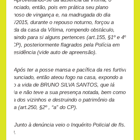
Denunciado, então, pois em prática seu plano
criminoso de vingança e, na madrugada do dia
03/04/2015, durante o repouso noturno, forçou a
entrada da casa da Vítima, rompendo obstáculo,
subtraindo para si alguns pertences (art.155, §1º e 4º,
I do CP), posteriormente flagrados pela Polícia em
sua residência (vide auto de apreensão).
Após ter a posse mansa e pacífica da res furtiva,
o Denunciado, então ateou fogo na casa, expondo a
perigo a vida de BRUNO SILVA SANTOS, que lá
dormia e não teve a sua presença notada, bem como
a vida dos vizinhos e destruindo o patrimônio da
Vítima (art.250, §2º , “a” do CP).
Junto à denúncia veio o Inquérito Policial de fls.
05/60.