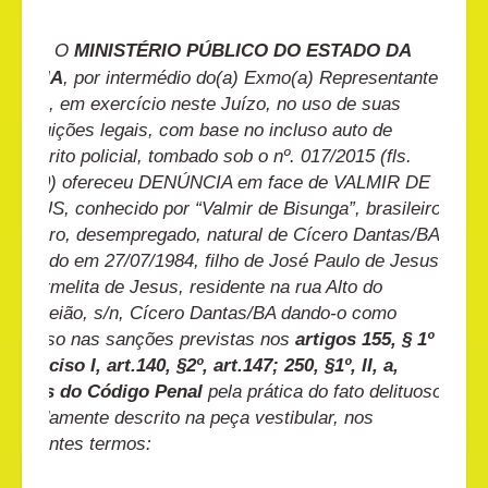
O
MINISTÉRIO
PÚBLICO DO ESTADO DA
BAHIA
, por intermédio do(a) Exmo(a) Representante
Legal, em exercício neste Juízo, no uso de suas
atribuições legais, com base no incluso auto de
inquérito policial, tombado sob o nº. 017/2015 (fls.
06/60) ofereceu DENÚNCIA em face de VALMIR DE
JESUS, conhecido por “Valmir de Bisunga”, brasileiro,
solteiro, desempregado, natural de Cícero Dantas/BA,
nascido em 27/07/1984, filho de José Paulo de Jesus
e Carmelita de Jesus, residente na rua Alto do
Gouveião, s/n, Cícero Dantas/BA dando-o como
incurso nas sanções previstas nos
artigos 155, § 1º e
4º, inciso I,
art.140, §2º, art.147; 250, §1º, II, a,
todos do Código Penal
pela prática do fato delituoso
devidamente descrito na peça vestibular, nos
seguintes termos: