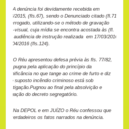
A denúncia foi devidamente recebida em
08/06/2015, (fls.67), sendo o Denunciado citado (fl.71)
e interrogado, utilizando-se o método de gravação
audio-visual, cuja mídia se encontra acostada às (fl.
128), audiência de instrução realizada
em 17/03/2016
e 12/04/2016 (fls.124).
O Réu apresentou defesa prévia às fls. 77/82,
onde pugna pela aplicação do princípio da
insignificância no que tange ao crime de furto e diz
que o suposto incêndio criminoso está sob
investigação.Pugnou ao final pela absolvição e
revogação do decreto segregatório.
Na DEPOL e em JUÍZO o Réu confessou que
são verdadeiros os fatos narrados na denúncia.