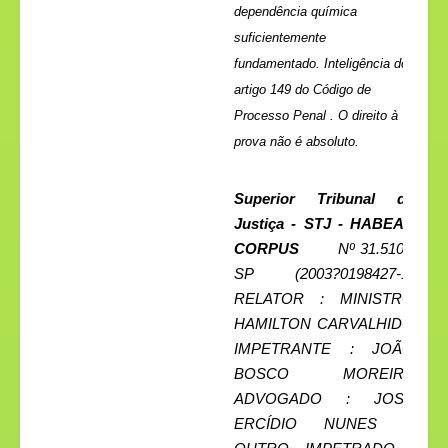
dependência química
suficientemente
fundamentado. Inteligência do
artigo 149 do Código de
Processo Penal . O direito à
prova não é absoluto.
Superior Tribunal de
Justiça - STJ - HABEAS
CORPUS
Nº 31.510 -
SP (2003?0198427-1)
RELATOR : MINISTRO
HAMILTON CARVALHIDO
IMPETRANTE : JOÃO
BOSCO MOREIRA
ADVOGADO : JOSÉ
ERCÍDIO NUNES E