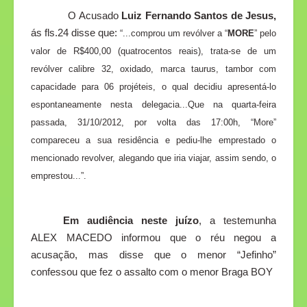
O Acusado
Luiz Fernando Santos de Jesus,
ás fls.24 disse que:
“...comprou um revólver a “
MORE
” pelo
valor de R$400,00 (quatrocentos reais), trata-se de um
revólver calibre 32, oxidado, marca taurus, tambor com
capacidade para 06 projéteis, o qual decidiu apresentá-lo
espontaneamente nesta delegacia...Que na quarta-feira
passada, 31/10/2012, por volta das 17:00h, “More”
compareceu a sua residência e pediu-lhe emprestado o
mencionado revolver, alegando que iria viajar, assim sendo, o
emprestou...”.
Em audiência neste juízo
, a testemunha
ALEX MACEDO informou que o réu negou a
acusação, mas disse que o menor “Jefinho”
confessou que fez o assalto com o menor
Braga BOY