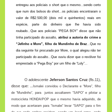
entregou aos policiais o short que o mesmo...sendo certo
que num dos bolsos do short...os policiais encontraram o
valor de R$2.500,00 (dois mil e quinhentos) reais em
espécie, parte do dinheiro que lhe havia sido
roubado...Que aos policiais “PEGA BOY” disse que não
tinha participado do assalto,
atribui a autoria do crime a
“Jefinho e More”, filho de Mundinho de Braz
...Que no
dia seguinte foi procurado por More, o qual alegou não ter
participado do assalto...Que ouviu dizer que o revólver foi
emprestado a “Pega Boy” por um filho de “Loly”...
O adolescente
Jeferson Santos Cruz
(fls.11),
disse que: ...
Ismalei convidou o Declarante e “More”, filho
de “Mundinho”, para
juntos assaltarem “SAPO” e pilotar a
motocicleta HONDA/POP que o mesmo havia adquirido, de
modo que acertaram para “Ismalei” levar “SAPO” para o fim