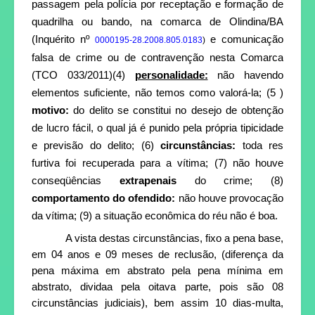
passagem pela polícia por receptação e formação de
quadrilha ou bando, na comarca de Olindina/BA
(Inquérito nº
e comunicação
0000195-28.2008.805.0183
)
falsa de crime ou de contravenção nesta Comarca
(TCO 033/2011)(4)
personalidade:
não havendo
elementos suficiente, não temos como valorá-la; (5 )
motivo:
do delito se constitui no desejo de obtenção
de lucro fácil, o qual já é punido pela própria tipicidade
e previsão do delito; (6)
circunstâncias:
toda res
furtiva foi recuperada para a vítima; (7) não houve
conseqüências
extrapenais
do crime; (8)
comportamento do ofendido:
não houve provocação
da vítima; (9) a situação econômica do réu não é boa.
A vista destas circunstâncias, fixo a pena base,
em 04 anos e 09 meses de reclusão, (diferença da
pena máxima em abstrato pela pena mínima em
abstrato, dividaa pela oitava parte, pois são 08
circunstâncias judiciais), bem assim 10 dias-multa,