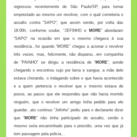
regressou recentemente de São Paulo/SP, para tomar
emprestado ao mesmo um revolver, com o qual cometeria o
assalto contra “SAPO”; que assim sendo, por volta das
18:00h, conforme soube, “JEFINHO e
MORE
” abordaram
“SAPO” na ocasião em que o mesmo chegava à sua
residência...foi quando “MORE” chegou a acionar o revolver
três vezes, mas, felizmente, não disparou...em companhia
de “PAINHO” se dirigiu a residência de “
MORE
”, aonde
chegando o encontrou sujo por lama e sangue, a mãe dele
estava chorando, o indagando sobre o que havia acontecido
e a quem pertencia o revolver que o mesmo estava de
posse, ao passo que ele respondeu que não havia morrido
ninguém, que o revolver um amigo tinha pedido para ele
guardar...ato continuo “Jefinho” pediu para o declarante dizer
que “
MORE
” não tinha participado do assalto, senão o
mesmo seria encaminhado para o presídio, uma vez que já
tem passagem pela policia...