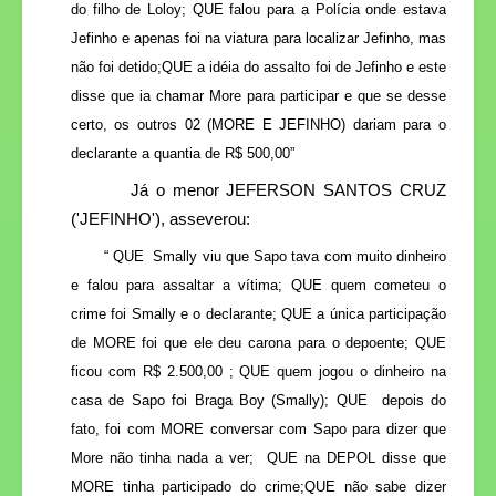
do filho de Loloy; QUE falou para a Polícia onde estava
Jefinho e apenas foi na viatura para localizar Jefinho, mas
não foi detido;QUE a idéia do assalto foi de Jefinho e este
disse que ia chamar More para participar e que se desse
certo, os outros 02 (MORE E JEFINHO) dariam para o
declarante a quantia de R$ 500,00”
Já o menor JEFERSON SANTOS CRUZ
('JEFINHO'), asseverou:
“ QUE
Smally viu que Sapo tava com muito dinheiro
e falou para assaltar a vítima; QUE quem cometeu o
crime foi Smally e o declarante; QUE a única participação
de MORE foi que ele deu carona para o depoente; QUE
ficou com R$ 2.500,00 ; QUE quem jogou o dinheiro na
casa de Sapo foi Braga Boy (Smally); QUE
depois do
fato, foi com MORE conversar com Sapo para dizer que
More não tinha nada a ver;
QUE na DEPOL disse que
MORE tinha participado do crime;QUE não sabe dizer