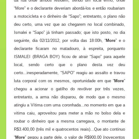
da rua onde ambos residem, sendo um local ermo, onde
“More” e o declarante deveriam abordá-los e então roubariam
a motocicleta e o dinheiro de “Sapo”; entretanto, o plano não
deu certo, uma vez que ao chegarem no local combinado,
Ismalei e “Sapo” já tinham passado; que isto posto, no dia
seguinte, dia 02/11/2012, por volta das 18:00h, “
More
” e o
declarante ficaram no matadouro, à espreita, porquanto
ISMALEI (BRAGA BOY) ficou de atrair “Sapo” para aquele
local, sendo certo que o plano desta vez deu
certo...inesperadamente, “SAPO” reagiu ao assalto e travou
luta corporal com os mesmos, oportunidade em que “
More
”
chegou a acionar o gatilho do revólver por três vezes,
entretanto, a arma não disparou, de modo que o mesmo
atingiu a Vítima com uma coronhada...no momento em que a
vitima caiu, aproveitou para meter a mão no bolso dela e
roubar o dinheiro que a mesma carregava, o montante de
R$3.400,00 (três mil e quatrocentos reais)...Que ato continuo
“
More
” pegou a parte dele, o valor de R$900,00 (novecentos