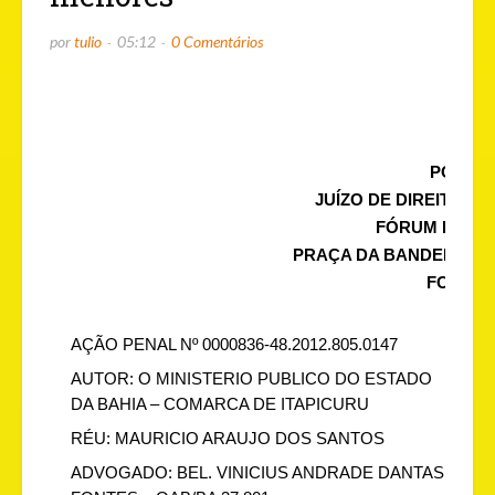
por
tulio
05:12
0 Comentários
PODER 
JUÍZO DE DIREITO D
FÓRUM BARÃ
PRAÇA DA BANDEIRA, 92 
FONE: (7
AÇÃO PENAL Nº 0000836-48.2012.805.0147
AUTOR: O MINISTERIO PUBLICO DO ESTADO
DA BAHIA – COMARCA DE ITAPICURU
RÉU: MAURICIO ARAUJO DOS SANTOS
ADVOGADO: BEL. VINICIUS ANDRADE DANTAS