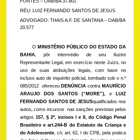
FONTES – OAB/BA 37.801
RÉU: LUIZ FERNANDO SANTOS DE JESUS
ADVOGADO: THAIS A.F. DE SANTANA – OAB/BA
20.577
O
MINISTÉRIO
PÚBLICO DO ESTADO DA
BAHIA
, pôr intermédio de seu Ilustre
Representante Legal, em exercício neste Juízo, no
uso de suas atribuições legais, com base no
incluso auto de inquérito policial, tombado sob o n.º
085/2012
ofereceu
DENÚNCIA
contra
MAURÍCIO
ARAUJO DOS SANTOS (“MORE”),
e
LUIZ
FERNANDO SANTOS DE JESUS
qualificados nos
autos
,
como incursos
nas sanções previstas pelos
artigos
157, § 2º, incisos I e II, do Código Penal
Brasileiro e art.244-B do Estatuto da Criança e
do Adolescente
, c/c art. 62, I do CPB, pela pratica