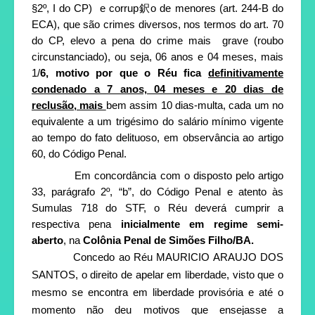
§2º, I do CP)
e corrup
鈬
o de menores (art. 244-B do
ECA), que são crimes diversos, nos termos do art. 70
do CP, elevo a pena do crime mais
grave (roubo
circunstanciado), ou seja, 06 anos e 04 meses, mais
1/
6, motivo por que o Réu fica
definitivamente
condenado a 7 anos, 04 meses e 20 dias de
reclusão, mais
bem assim 10 dias-multa, cada um no
equivalente a um trigésimo do salário mínimo vigente
ao tempo do fato delituoso, em observância ao artigo
60, do Código Penal.
Em concordância com o disposto pelo artigo
33, parágrafo 2º, “b”, do Código Penal e atento às
Sumulas 718 do STF, o Réu deverá cumprir a
respectiva pena
inicialmente em regime semi-
aberto
, na
Colônia
Penal de Simões Filho/BA.
Concedo ao Réu MAURICIO ARAUJO DOS
SANTOS, o direito de apelar em liberdade, visto que o
mesmo se encontra em liberdade provisória e até o
momento não deu motivos que ensejasse a