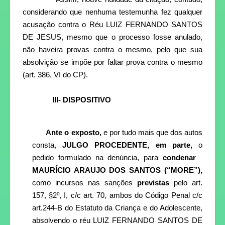
considerando que nenhuma testemunha fez qualquer
acusação contra o Réu LUIZ FERNANDO SANTOS
DE JESUS, mesmo que o processo fosse anulado,
não haveira provas contra o mesmo, pelo que sua
absolvição se impõe por faltar prova contra o mesmo
(art. 386, VI do CP).
III- DISPOSITIVO
Ante o exposto,
e por tudo mais que dos autos
consta,
JULGO PROCEDENTE, em parte,
o
pedido formulado na denúncia, para
condenar
MAURÍCIO ARAUJO DOS SANTOS (“MORE”),
como incursos nas sanções
previstas
pelo art.
157, §2º, I, c/c art. 70, ambos do Código Penal c/c
art.244-B do Estatuto da Criança e do Adolescente,
absolvendo o réu LUIZ FERNANDO SANTOS DE