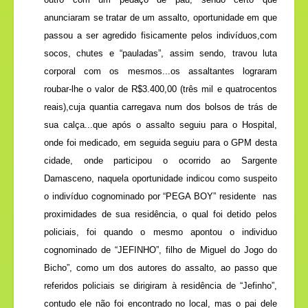
anunciaram se tratar de um assalto, oportunidade em que
passou a ser agredido fisicamente pelos indivíduos,com
socos, chutes e “pauladas”, assim sendo, travou luta
corporal com os mesmos...os assaltantes lograram
roubar-lhe o valor de R$3.400,00 (três mil e quatrocentos
reais),cuja quantia carregava num dos bolsos de trás de
sua calça...que após o assalto seguiu para o Hospital,
onde foi medicado, em seguida seguiu para o GPM desta
cidade, onde participou o ocorrido ao Sargente
Damasceno, naquela oportunidade indicou como suspeito
o indivíduo cognominado por “PEGA BOY” residente
nas
proximidades de sua residência, o qual foi detido pelos
policiais, foi quando o mesmo apontou o individuo
cognominado de “JEFINHO”, filho de Miguel do Jogo do
Bicho”, como um dos autores do assalto, ao passo que
referidos policiais se dirigiram à residência de “Jefinho”,
contudo ele não foi encontrado no local, mas o pai dele