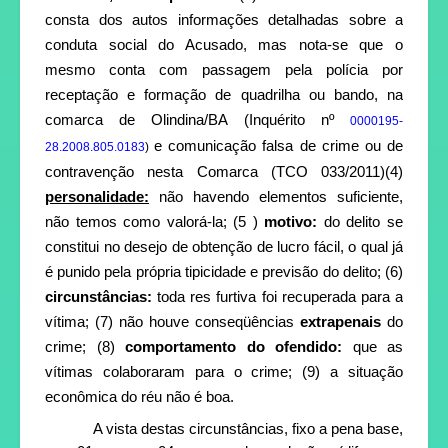
consta dos autos informações detalhadas sobre a
conduta social do Acusado, mas nota-se que o
mesmo conta com passagem pela polícia por
receptação e formação de quadrilha ou bando, na
comarca de Olindina/BA (Inquérito nº
0000195-
e comunicação falsa de crime ou de
28.2008.805.0183
)
contravenção nesta Comarca (TCO 033/2011)(4)
personalidade:
não havendo elementos suficiente,
não temos como valorá-la; (5 )
motivo:
do delito se
constitui no desejo de obtenção de lucro fácil, o qual já
é punido pela própria tipicidade e previsão do delito; (6)
circunstâncias:
toda res furtiva foi recuperada para a
vítima; (7) não houve conseqüências
extrapenais
do
crime; (8)
comportamento do ofendido:
que as
vítimas colaboraram para o crime; (9) a situação
econômica do réu não é boa.
A vista destas circunstâncias, fixo a pena base,