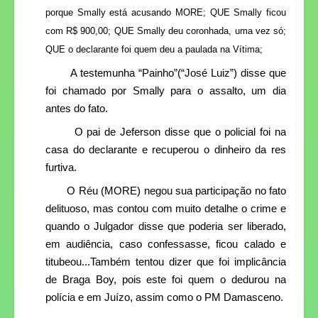
porque Smally está acusando MORE; QUE Smally ficou
com R$ 900,00; QUE Smally deu coronhada, uma vez só;
QUE o declarante foi quem deu a paulada na Vítima;
A testemunha “Painho”(“José Luiz”) disse que
foi chamado por Smally para o assalto, um dia
antes do fato.
O pai de Jeferson disse que o policial foi na
casa do declarante e recuperou o dinheiro da
res
furtiva.
O Réu (MORE) negou sua participação no fato
delituoso, mas contou com muito detalhe o crime e
quando o Julgador disse que poderia ser liberado,
em audiência, caso confessasse, ficou calado e
titubeou...Também tentou dizer que foi implicância
de
Braga Boy, pois este foi quem o dedurou na
polícia e em Juízo, assim como o PM Damasceno.