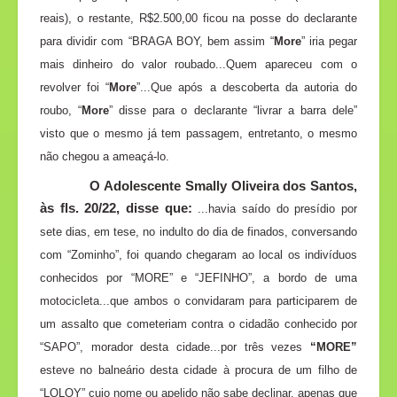
reais), o restante, R$2.500,00 ficou na posse do declarante
para dividir com “BRAGA BOY, bem assim “
More
” iria pegar
mais dinheiro do valor roubado...Quem apareceu com o
revolver foi “
More
”...Que após a descoberta da autoria do
roubo, “
More
” disse para o declarante “livrar a barra dele”
visto que o mesmo já tem passagem, entretanto, o mesmo
não chegou a ameaçá-lo.
O Adolescente Smally Oliveira dos Santos,
às fls. 20/22, disse que:
...havia saído do presídio por
sete dias, em tese, no indulto do dia de finados, conversando
com “Zominho”, foi quando chegaram ao local os indivíduos
conhecidos por “MORE” e “JEFINHO”, a bordo de uma
motocicleta...que ambos o convidaram para participarem de
um assalto que cometeriam contra o cidadão conhecido por
“SAPO”, morador desta cidade...por três vezes
“MORE”
esteve no balneário desta cidade à procura de um filho de
“LOLOY” cujo nome ou apelido não sabe declinar, apenas que