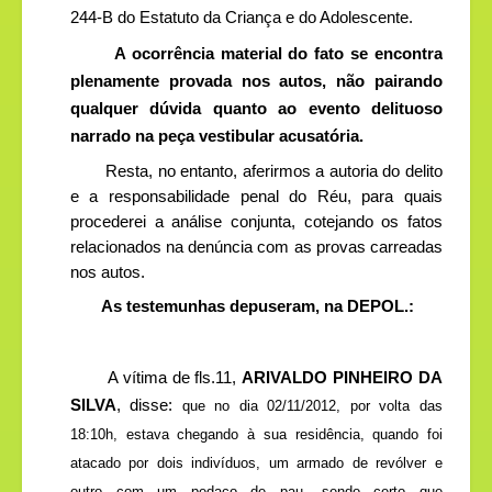
244-B do Estatuto da Criança e do Adolescente.
A ocorrência material do fato se encontra
plenamente provada nos autos, não pairando
qualquer dúvida quanto ao evento delituoso
narrado na peça vestibular acusatória.
Resta, no entanto, aferirmos a autoria do delito
e a responsabilidade penal do Réu, para quais
procederei a análise conjunta, cotejando os fatos
relacionados na denúncia com as provas carreadas
nos autos.
As testemunhas depuseram, na DEPOL.:
A vítima de fls.11,
ARIVALDO PINHEIRO DA
SILVA
, disse:
que no dia 02/11/2012, por volta das
18:10h, estava chegando à sua residência, quando foi
atacado por dois indivíduos, um armado de revólver e
outro com um pedaço de pau, sendo certo que