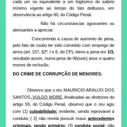
cada um no equivalente a um trigésimo do salário
mínimo vigente ao tempo do fato delituoso, em
observância ao artigo 60, do Código Penal.
Não há circunstancias agravantes ou
atenuantes a apreciar.
Concorrendo a causa de aumento de pena,
pelo fato de roubo ter sido cometido com emprego de
arma (art. 157, §2º, I e II, do CP), elevo a pena em
1/3,
resultado assim, numa pena de 06(seis) anos e quatro
meses de reclusão.
DO CRIME DE CORRUPÇÃO DE MENORES:
Observo que o réu MAURICIO ARAUJO DOS
SANTOS
, VULGO MORE,
Analisadas as diretrizes do
artigo 59, do Código Penal, observo que o réu agiu
com (1)
culpabilidade:
evidente, sendo reprovável a
conduta; ( 2) não revela possuir maus
antecedente
s
criminais, sendo primário:
(3)
conduta social:
não