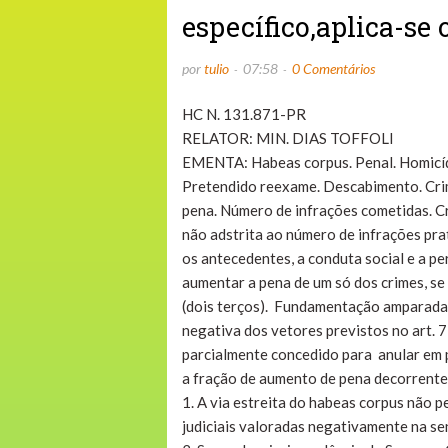
específico,aplica-se o
por
tulio
07:58
0 Comentários
HC N. 131.871-PR
RELATOR: MIN. DIAS TOFFOLI
EMENTA: Habeas corpus. Penal. Homicídios
Pretendido reexame. Descabimento. Crime
pena. Número de infrações cometidas. Cr
não adstrita ao número de infrações prat
os antecedentes, a conduta social e a p
aumentar a pena de um só dos crimes, se i
(dois terços). Fundamentação amparada 
negativa dos vetores previstos no art. 7
parcialmente concedido para anular em 
a fração de aumento de pena decorrente 
1. A via estreita do habeas corpus não 
judiciais valoradas negativamente na s