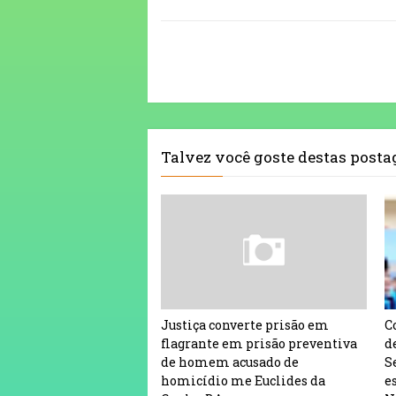
Talvez você goste destas post
Justiça converte prisão em
C
flagrante em prisão preventiva
d
de homem acusado de
S
homicídio me Euclides da
e