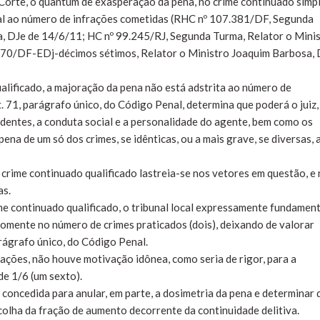
 Corte, o quantum de exasperação da pena, no crime continuado simp
onal ao número de infrações cometidas (RHC nº 107.381/DF, Segunda
a, DJe de 14/6/11; HC nº 99.245/RJ, Segunda Turma, Relator o Mini
470/DF-EDj-décimos sétimos, Relator o Ministro Joaquim Barbosa, 
alificado, a majoração da pena não está adstrita ao número de
t. 71, parágrafo único, do Código Penal, determina que poderá o juiz,
edentes, a conduta social e a personalidade do agente, bem como os
ena de um só dos crimes, se idênticas, ou a mais grave, se diversas, 
 crime continuado qualificado lastreia-se nos vetores em questão, e
as.
ime continuado qualificado, o tribunal local expressamente fundamen
somente no número de crimes praticados (dois), deixando de valorar
rágrafo único, do Código Penal.
rações, não houve motivação idônea, como seria de rigor, para a
e 1/6 (um sexto).
concedida para anular, em parte, a dosimetria da pena e determinar 
lha da fração de aumento decorrente da continuidade delitiva.