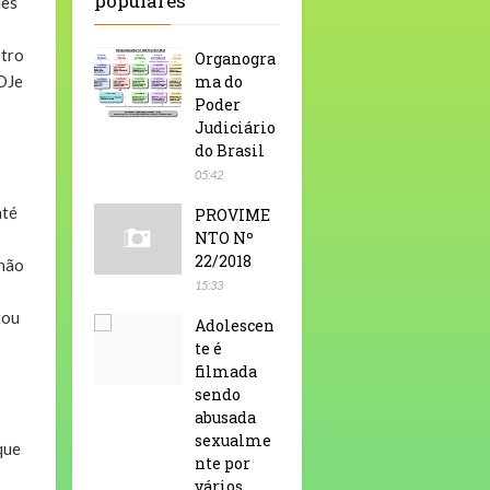
populares
les
stro
Organogra
DJe
ma do
Poder
Judiciário
do Brasil
05:42
até
PROVIME
NTO Nº
22/2018
 não
15:33
tou
Adolescen
te é
filmada
sendo
abusada
sexualme
que
nte por
vários