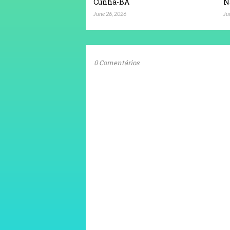
Cunha-BA
N
June 26, 2026
Ju
0 Comentários