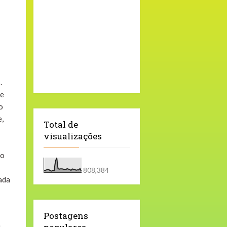
.
de
o
e,
Total de
visualizações
ão
808,384
ada
Postagens