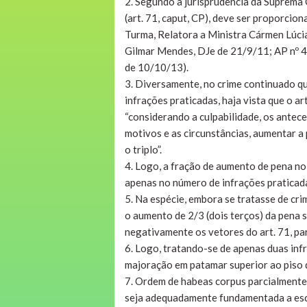
2. Segundo a jurisprudência da Suprema
(art. 71, caput, CP), deve ser proporci
Turma, Relatora a Ministra Cármen Lúci
Gilmar Mendes, DJe de 21/9/11; AP nº 
de 10/10/13).
3. Diversamente, no crime continuado qu
infrações praticadas, haja vista que o ar
“considerando a culpabilidade, os antec
motivos e as circunstâncias, aumentar a p
o triplo”.
4. Logo, a fração de aumento de pena no
apenas no número de infrações praticad
5. Na espécie, embora se tratasse de cr
o aumento de 2/3 (dois terços) da pena 
negativamente os vetores do art. 71, pa
6. Logo, tratando-se de apenas duas inf
majoração em patamar superior ao piso d
7. Ordem de habeas corpus parcialmente 
seja adequadamente fundamentada a esco