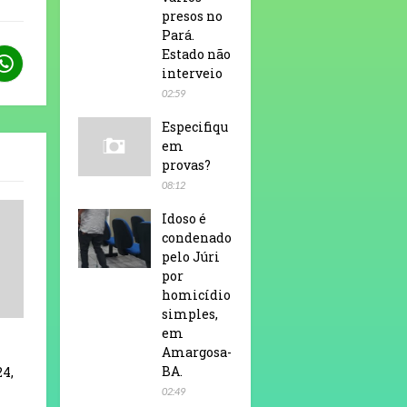
presos no
Pará.
Estado não
interveio
02:59
Especifiqu
em
provas?
08:12
Idoso é
condenado
pelo Júri
por
homicídio
simples,
em
Amargosa-
BA.
24,
02:49