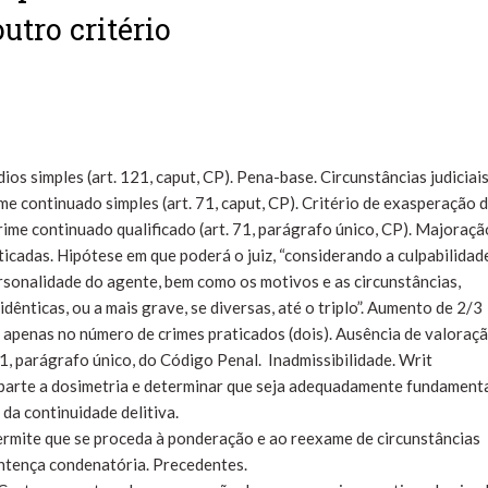
utro critério
 simples (art. 121, caput, CP). Pena-base. Circunstâncias judiciais
 continuado simples (art. 71, caput, CP). Critério de exasperação 
ime continuado qualificado (art. 71, parágrafo único, CP). Majoraçã
icadas. Hipótese em que poderá o juiz, “considerando a culpabilidad
ersonalidade do agente, bem como os motivos e as circunstâncias,
dênticas, ou a mais grave, se diversas, até o triplo”. Aumento de 2/3
apenas no número de crimes praticados (dois). Ausência de valoraç
1, parágrafo único, do Código Penal. Inadmissibilidade. Writ
parte a dosimetria e determinar que seja adequadamente fundament
da continuidade delitiva.
permite que se proceda à ponderação e ao reexame de circunstâncias
entença condenatória. Precedentes.