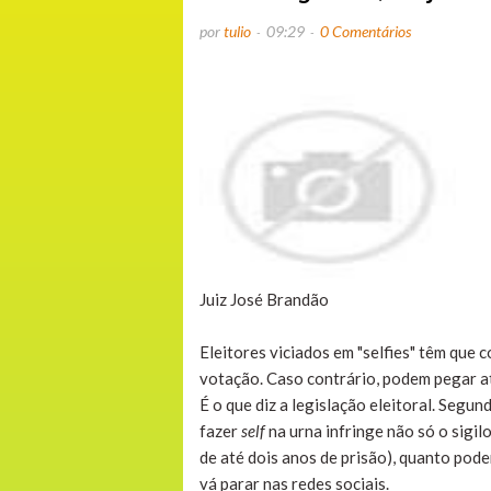
por
tulio
09:29
0 Comentários
Juiz José Brandão
Eleitores viciados em "selfies" têm que 
votação. Caso contrário, podem pegar at
É o que diz a legislação eleitoral. Segun
fazer
self
na urna infringe não só o sigi
de até dois anos de prisão), quanto pod
vá parar nas redes sociais.