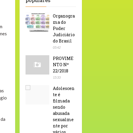
populares
Organogra
ma do
em
Poder
ones
Judiciário
do Brasil
05:42
PROVIME
NTO Nº
22/2018
15:33
Adolescen
as
te é
égio
filmada
sendo
abusada
 da
sexualme
nte por
vários