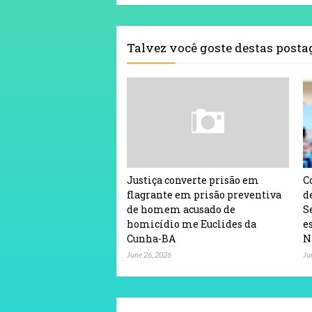
Talvez você goste destas post
Justiça converte prisão em
C
flagrante em prisão preventiva
d
de homem acusado de
S
homicídio me Euclides da
e
Cunha-BA
N
June 26, 2026
Ju