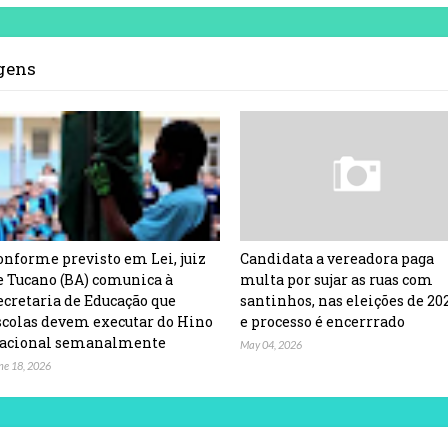
agens
onforme previsto em Lei, juiz
Candidata a vereadora paga
e Tucano (BA) comunica à
multa por sujar as ruas com
ecretaria de Educação que
santinhos, nas eleições de 20
scolas devem executar do Hino
e processo é encerrrado
acional semanalmente
May 04, 2026
ne 18, 2026