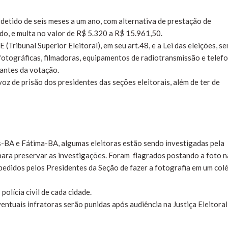
r detido de seis meses a um ano, com alternativa de prestação de
o, e multa no valor de R$ 5.320 a R$ 15.961,50.
Tribunal Superior Eleitoral), em seu art.48, e a Lei das eleições, s
fotográficas, filmadoras, equipamentos de radiotransmissão e telef
 antes da votação.
z de prisão dos presidentes das seções eleitorais, além de ter de
-BA e Fátima-BA, algumas eleitoras estão sendo investigadas pela
para preservar as investigações. Foram flagrados postando a foto n
mpedidos pelos Presidentes da Seção de fazer a fotografia em um col
olícia civil de cada cidade.
entuais infratoras serão punidas após audiência na Justiça Eleitoral