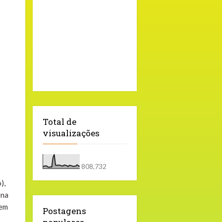
Total de
visualizações
808,732
),
ena
gem
Postagens