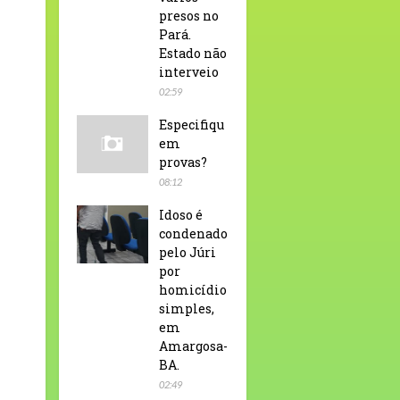
presos no
Pará.
Estado não
interveio
02:59
Especifiqu
em
provas?
08:12
Idoso é
condenado
pelo Júri
por
homicídio
simples,
em
Amargosa-
BA.
02:49