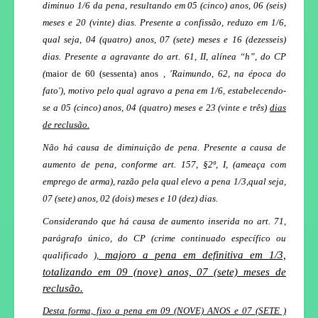
diminuo 1/6 da pena, resultando em 05 (cinco) anos, 06 (seis)
meses e 20 (vinte) dias. Presente a confissão, reduzo em 1/6,
qual seja, 04 (quatro) anos, 07 (sete) meses e 16 (dezesseis)
dias. Presente a agravante do art. 61, II, alínea “h”, do CP
(
maior de 60 (sessenta) anos
, 'Raimundo, 62, na época do
fato'), motivo pelo qual agravo a pena em 1/6, estabelecendo-
se a 05 (cinco) anos, 04 (quatro) meses e 23 (vinte e três)
dias
de reclusão.
Não há causa de diminuição de pena. Presente a causa de
aumento de pena, conforme art. 157, §2º, I, (ameaça com
emprego de arma), razão pela qual elevo a pena 1/3,qual seja,
07 (sete) anos, 02 (dois) meses e 10 (dez) dias.
Considerando que há causa de aumento inserida no art. 71,
parágrafo único, do CP (crime continuado específico ou
majoro a pena em definitiva em 1/3,
qualificado ),
totalizando em 09 (nove) anos, 07 (sete) meses de
reclusão.
Desta forma, fixo a pena em 09 (NOVE) ANOS e 07 (SETE )