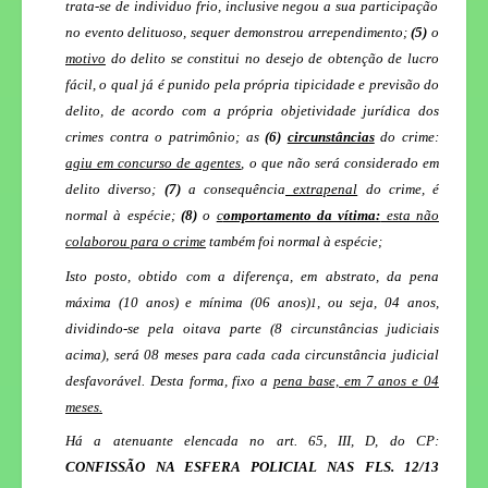
trata-se de individuo frio, inclusive negou a sua participação
no evento delituoso, sequer demonstrou arrependimento;
(5)
o
motivo
do delito se constitui no desejo de obtenção de lucro
fácil, o qual já é punido pela própria tipicidade e previsão do
delito, de acordo com a própria objetividade jurídica dos
crimes contra o patrimônio; as
(6)
circunstâncias
do crime:
agiu em concurso de agentes
, o que não será considerado em
delito diverso;
(7)
a consequência
extrapenal
do crime, é
normal à espécie;
(8)
o
c
omportamento da vítima:
esta não
colaborou para o crime
também foi normal à espécie;
Isto posto, obtido com a diferença, em abstrato, da pena
máxima (10 anos) e mínima (06 anos)
, ou seja, 04 anos,
1
dividindo-se pela oitava parte (8 circunstâncias judiciais
acima), será 08 meses para cada cada circunstância judicial
desfavorável. Desta forma, fixo a
pena base, em 7 anos e 04
meses.
Há a atenuante elencada no art. 65, III, D, do CP:
CONFISSÃO NA ESFERA POLICIAL NAS FLS. 12/13