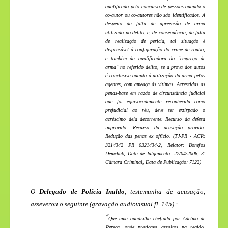
qualificado pelo concurso de pessoas quando o
co-autor ou co-autores não são identificados. A
despeito da falta de apreensão de arma
utilizado no delito, e, de consequência, da falta
de realização de perícia, tal situação é
dispensável à configuração do crime de roubo,
e também da qualificadora do "emprego de
arma" no referido delito, se a prova dos autos
é conclusiva quanto à utilização da arma pelos
agentes, com ameaça às vítimas. Acrescidas as
penas-base em razão de circunstância judicial
que foi equivocadamente reconhecida como
prejudicial ao réu, deve ser extirpado o
acréscimo dela decorrente. Recurso da defesa
improvido. Recurso da acusação provido.
Redução das penas ex officio. (TJ-PR - ACR:
3214342 PR 0321434-2, Relator: Bonejos
Demchuk, Data de Julgamento: 27/04/2006, 3ª
Câmara Criminal, Data de Publicação: 7122)
O
Delegado de Polícia Inaldo
, testemunha de acusação,
asseverou o seguinte (gravação audiovisual fl. 145) :
“
Que uma quadrilha chefiada por Adelmo de
Pereca, onde praticava assaltos na região,