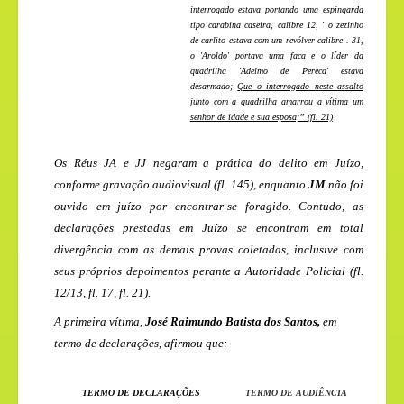
interrogado estava portando uma espingarda
tipo carabina caseira, calibre 12, ' o zezinho
de carlito estava com um revólver calibre . 31,
o 'Aroldo' portava uma faca e o líder da
quadrilha 'Adelmo de Pereca' estava
desarmado;
Que o interrogado neste assalto
junto com a quadrilha amarrou a vítima um
senhor de idade e sua esposa;” (fl. 21)
Os Réus
JA e JJ
negaram a prática do delito em Juízo,
conforme gravação audiovisual (fl. 145), enquanto
JM
não foi
ouvido em juízo por encontrar-se foragido. Contudo, as
declarações prestadas em Juízo se encontram em total
divergência com as demais provas coletadas, inclusive com
seus próprios depoimentos perante a Autoridade Policial (fl.
12/13, fl. 17, fl. 21).
A primeira vítima,
José Raimundo Batista dos Santos,
em
termo de declarações, afirmou que:
TERMO DE DECLARAÇÕES
TERMO DE AUDIÊNCIA