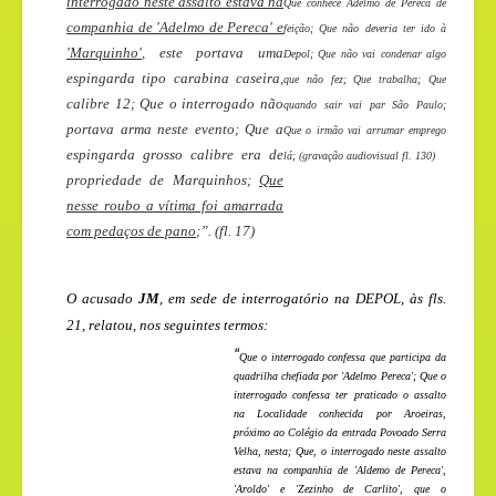
interrogado neste assalto estava na
Que conhece Adelmo de Pereca de
companhia de 'Adelmo de Pereca' e
feição; Que não deveria ter ido à
'Marquinho'
, este portava uma
Depol; Que não vai condenar algo
espingarda tipo carabina caseira,
que não fez; Que trabalha; Que
calibre 12; Que o interrogado não
quando sair vai par São Paulo;
portava arma neste evento; Que a
Que o irmão vai arrumar emprego
espingarda grosso calibre era de
lá; (gravação audiovisual fl. 130)
propriedade de Marquinhos;
Que
nesse roubo a vítima foi amarrada
com pedaços de pano
;”. (fl. 17)
O acusado
JM
, em sede de interrogatório na DEPOL, às fls.
21, relatou, nos seguintes termos:
“
Que o interrogado confessa que participa da
quadrilha chefiada por 'Adelmo Pereca'; Que o
interrogado confessa ter praticado o assalto
na Localidade conhecida por Aroeiras,
próximo ao Colégio da entrada Povoado Serra
Velha, nesta; Que, o interrogado neste assalto
estava na companhia de 'Aldemo de Pereca',
'Aroldo' e 'Zezinho de Carlito', que o