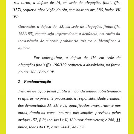
Por seu turno, a defesa de
JA
, em sede de alegações finais (fls.
146/157), requer a absolvição do réu, com base no art. 386, inciso VII
do CPP.
Outrossim, a defesa de
JJ
, em sede de alegações finais (fls.
168/185), requer seja improcedente a denúncia, em razão da
inexistência de suporte probatório mínimo a identificar a
autoria.
Por conseguinte, a defesa de JM, em sede de
alegações finais (fls. 190/192 requereu a absolvição, na forma
do art. 386, V do CPP.
2 – Fundamentação
Trata-se de ação penal pública incondicionada, objetivando-
se apurar no presente processado a responsabilidade criminal
dos denunciados
JA, JM e JJ
,
qualificados anteriormente nos
autos, dando-os como incursos nas sanções previstas pelos
artigos 157, § 2º, incisos I e II, 180 (por duas vezes); e 288, §§
único, todos do CP; e art. 244-B, do ECA.