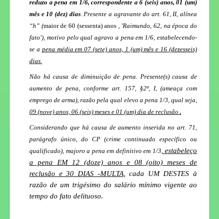
reduzo a pena em 1/6, correspondente a 6 (seis) anos, 01 (um)
mês e 10 (dez) dias
. Presente a agravante do art. 61, II, alínea
“h” (
maior de 60 (sessenta) anos
, 'Raimundo, 62, na época do
fato'), motivo pelo qual agravo a pena em 1/6, estabelecendo-
se a
pena média em 07 (sete) anos, 1 (um) mês e 16 (dezesseis)
dias
.
Não há causa de diminuição de pena. Presente(s) causa de
aumento de pena, conforme art. 157, §2º, I, (ameaça com
emprego de arma), razão pela qual elevo a pena 1/3, qual seja,
09 (nove) anos, 06 (seis) meses e 01 (um) dia
de reclusão
.
Considerando que há causa de aumento inserida no art. 71,
parágrafo único, do CP (crime continuado específico ou
estabeleço
qualificado), majoro a pena em definitivo em 1/3,
a pena EM 12 (doze) anos e 08 (oito) meses de
reclusão e 30 DIAS -MULTA
,
cada UM DESTES à
razão de um trigésimo do salário mínimo vigente ao
tempo do fato delituoso.