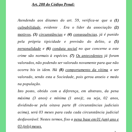
Art. 288 do Código Penal:
Atendendo aos ditames do art. 59, verifica-se que a
(1)
culpabilidade
, evidente . Era o líder da associação
(2)
motivos
,
(3)
circunstâncias
e
(4)
consequências
,
já é punido
pela própria tipicidade e previsão do delito, a
(5)
personalidade
e
(6)
conduta social
no que concerne a este
crime são normais à espécies.
(7)
Os antecedentes
já foram
valorados, não podendo ser valorado novamente para que não
ocorra bis in idem. Há
(8)
comportamento da vítima
a ser
valorado, sendo esta a Sociedade, pois gerou anseio e medo
na população.
Isto posto, obtido com a diferença, em abstrato, da pena
máxima (3 anos) e mínima (1 ano)
, ou seja, 02 anos,
2
dividindo-se pela oitava parte (8 circunstâncias judiciais
acima), será 03 meses para cada cada circunstância judicial
desfavorável.
Nestes termos, fixo a
pena base em 01 (um) ano e
03 (três) meses.