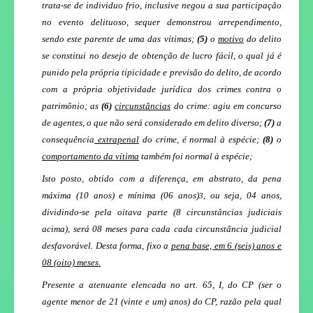
trata-se de individuo frio, inclusive negou a sua participação
no evento delituoso, sequer demonstrou arrependimento,
sendo este parente de uma das vítimas;
(5)
o
motivo
do delito
se constitui no desejo de obtenção de lucro fácil, o qual já é
punido pela própria tipicidade e previsão do delito, de acordo
com a própria objetividade jurídica dos crimes contra o
patrimônio; as
(6)
circunstâncias
do crime: agiu em concurso
de agentes, o que não será considerado em delito diverso;
(7)
a
consequência
extrapenal
do crime, é normal à espécie;
(8)
o
comportamento da vítima
também foi normal à espécie;
Isto posto, obtido com a diferença, em abstrato, da pena
máxima (10 anos) e mínima (06 anos)
, ou seja, 04 anos,
3
dividindo-se pela oitava parte (8 circunstâncias judiciais
acima), será 08 meses para cada cada circunstância judicial
desfavorável. Desta forma, fixo a
pena base, em 6 (seis) anos e
08 (oito) meses.
Presente a atenuante elencada no art. 65, I, do CP (ser o
agente menor de 21 (vinte e um) anos) do CP, razão pela qual