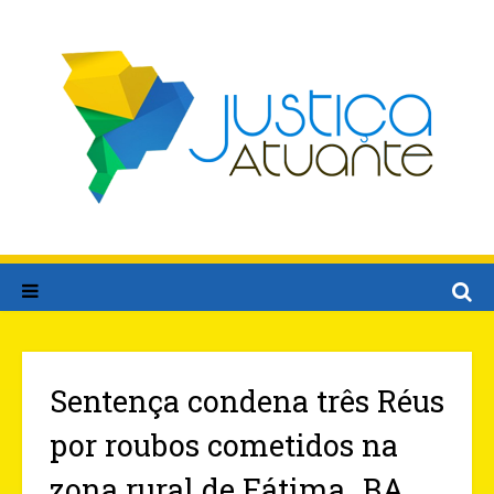
Sentença condena três Réus
por roubos cometidos na
zona rural de Fátima_BA