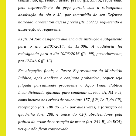
constituído, apresentou defesa prévia (fls. 39/48), requerendo
pela improcedência da peça portal, com a subsequente
absolvição do réu e JA, por intermédio de seu Defensor
nomeado, apresentou defesa prévia (fls. 55/71), requerendo a
absolvição do requerente.
Às fls. 74 fora designada audiência de instrução e julgamento
para o dia 28/01/2014, às 13:00h. A audiência foi
redesignada para o dia 10/03/2016 (fls. 99), posteriormente,
pra 12/04/16 (fl. 16).
Em alegações finais, o Ilustre Representante do Ministério
Público, após analisar o conjunto probatório, requer seja
julgada parcialmente procedente a Ação Penal Pública
Incondicionada ajuizada para condenar os réus
JA, JM e JJ,
como incurso nos crimes de roubo (art. 157, § 2º, I e II, do CP);
receptação (art. 180 do CP - por duas vezes) e formação de
quadrilha (art. 288, § único do CP), absolvendo-os pela
prática do crime de corrupção de menor (art. 244-B), do ECA),
vez que não ficou comprovado.