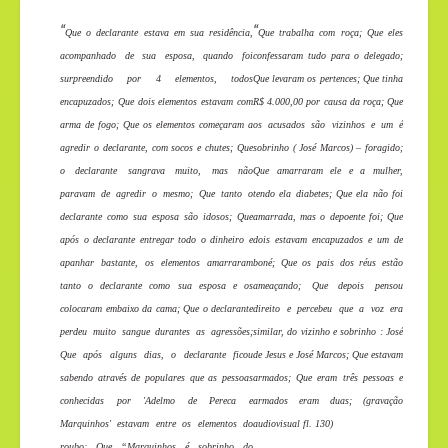
“
“
Que o declarante estava em sua residência,
Que trabalha com roça; Que eles
acompanhado de sua esposa, quando foi
confessaram tudo para o delegado;
surpreendido por 4 elementos, todos
Que levaram os pertences; Que tinha
encapuzados; Que dois elementos estavam com
R$ 4.000,00 por causa da roça; Que
arma de fogo; Que os elementos começaram a
os acusados são vizinhos e um é
agredir o declarante, com socos e chutes; Que
sobrinho ( José Marcos) – foragido;
o declarante sangrava muito, mas não
Que amarraram ele e a mulher,
paravam de agredir o mesmo; Que tanto o
tendo ela diabetes; Que ela não foi
declarante como sua esposa são idosos; Que
amarrada, mas o depoente foi; Que
após o declarante entregar todo o dinheiro e
dois estavam encapuzados e um de
apanhar bastante, os elementos amarraram
boné; Que os pais dos réus estão
tanto o declarante como sua esposa e os
ameaçando; Que depois pensou
colocaram embaixo da cama; Que o declarante
direito e percebeu que a voz era
perdeu muito sangue durantes as agressões;
similar, do vizinho e sobrinho : José
Que após alguns dias, o declarante ficou
de Jesus e José Marcos; Que estavam
sabendo através de populares que as pessoas
armados; Que eram três pessoas e
conhecidas por 'Adelmo de Pereca e
armados eram duas; (gravação
Marquinhos' estavam entre os elementos do
audiovisual fl. 130)
roubo; Que “Marquinhos é sobrinho do