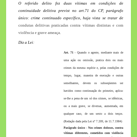
O referido delito fez duas vítimas em condições de
continuidade delitiva previst no art.71 do CP, parágrafo
único: crime continuado específico, haja vista se tratar de
condutas delitivas praticadas contra vítimas distintas e com
violência e grave ameaça
.
Diz a Lei:
Art. 71
- Quando o agente, mediante mais de
uma ação ou omissão, pratica dois ou mais
crimes da mesma espécie e, pelas condições de
tempo, lugar, maneira de execução e outras
semelhantes, devem os subseqüentes ser
havidos como continuação do primeiro, aplica-
se-lhe a pena de um só dos crimes, se idênticas,
ou a mais grave, se diversas, aumentada, em
qualquer caso, de um sexto a dois terços.
(Redação dada pela Lei nº 7.209, de 11.7.1984)
Parágrafo único
-
Nos crimes dolosos, contra
vítimas diferentes, cometidos com violência