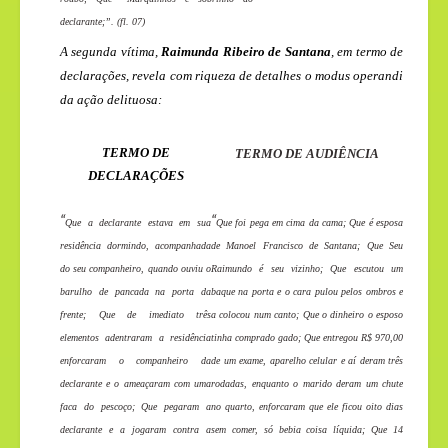
declarante;”. (fl. 07)
A segunda vítima,
Raimunda Ribeiro de Santana
, em termo de
declarações, revela com riqueza de detalhes o modus operandi
da ação delituosa:
TERMO DE
TERMO DE AUDIÊNCIA
DECLARAÇÕES
“
“
Que a declarante estava em sua
Que foi pega em cima da cama; Que é esposa
residência dormindo, acompanhada
de Manoel Francisco de Santana; Que Seu
do seu companheiro, quando ouviu o
Raimundo é seu vizinho; Que escutou um
barulho de pancada na porta da
baque na porta e o cara pulou pelos ombros e
frente; Que de imediato três
a colocou num canto; Que o dinheiro o esposo
elementos adentraram a residência
tinha comprado gado; Que entregou R$ 970,00
enforcaram o companheiro da
de um exame, aparelho celular e aí deram três
declarante e o ameaçaram com uma
rodadas, enquanto o marido deram um chute
faca do pescoço; Que pegaram a
no quarto, enforcaram que ele ficou oito dias
declarante e a jogaram contra a
sem comer, só bebia coisa líquida; Que 14