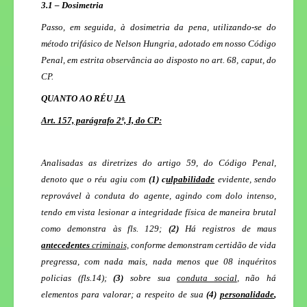
3.1 – Dosimetria
Passo, em seguida, à dosimetria da pena, utilizando-se do
método trifásico de Nelson Hungria, adotado em nosso Código
Penal, em estrita observância ao disposto no art. 68,
caput
, do
CP.
QUANTO AO RÉU
JA
Art. 157, parágrafo 2º, I, do CP:
Analisadas as diretrizes do artigo 59, do Código Penal,
denoto que o réu agiu com
(1) c
ulpabilidade
evidente, sendo
reprovável à conduta do agente, agindo com dolo intenso,
tendo em vista lesionar a integridade física de maneira brutal
como demonstra às fls. 129;
(2)
Há
registros de maus
antecedentes
criminais,
conforme demonstram certidão de vida
pregressa, com nada mais, nada menos que 08 inquéritos
policias (fls.14)
;
(3)
sobre sua
conduta social
, não há
elementos para valorar; a respeito de sua
(4)
personalidade
,