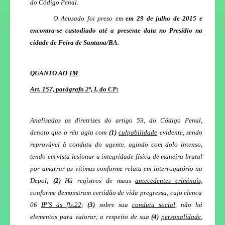
do Código Penal.
O Acusado foi preso em
em 29 de julho de 2015
e
encontra-se custodiado até a presente data no Presídio na
cidade de Feira de Santana/BA.
QUANTO AO
JM
Art. 157, parágrafo 2º, I, do CP:
Analisadas as diretrizes do artigo 59, do Código Penal,
denoto que o réu agiu com
(1)
culpabilidade
evidente, sendo
reprovável à conduta do agente, agindo com dolo intenso,
tendo em vista lesionar a integridade física de maneira brutal
por amarrar as vítimas conforme relata em interrogatório na
Depol;
(2)
Há
registros de maus
antecedentes criminais,
conforme demonstram certidão de vida pregressa, cujo elenca
06
IP'S às fls.22
;
(3)
sobre sua
conduta social
, não há
elementos para valorar; a respeito de sua
(4)
personalidade
,