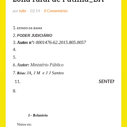
por
tulio
02:14
0 Comentários
ESTADO DA BAHIA
PODER JUDICIÁRIO
Autos n°:
0001476-62.2015.805.0057
Autor:
Ministério Público
JA, J M e J J Santos
Réus:
SENTENÇA
1– Relatório
Vistos etc.