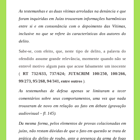
As testemunhas e as duas vítimas arroladas na denúncia e que
foram inquiridas em Juízo trouxeram informações harmônicas
entre si e em consonância com o depoimento das Vítimas,
inclusive no que se refere às características dos autores do
delito.
Sabe-se, com efeito, que, neste tipo de delito, a palavra do
ofendido assume grande relevância, mormente quando não se
entrevê motivo algum para que acuse falsamente um inocente
(
RT
732/633, 737/624; JUTACRIM 100/250, 100/266,
99/273, 95/268,
94/341, entre outros
).
As testemunhas de defesa apenas se limitaram a tecer
comentários sobre seus comportamentos, uma vez que nada
trouxeram de novo em relação ao fato em debate (gravação
audiovisual – fl. 145).
Da mesma forma, pelos elementos de provas colacionadas em
juízo, não restam dúvidas de que o fato em questão se trata de
prática do delito de roubo, ante a presença da arma de fogo