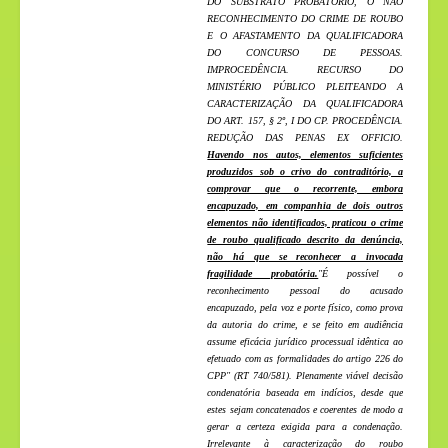
DO SUBSTRATO PROBATÓRIO, O NÃO
RECONHECIMENTO DO CRIME DE ROUBO
E O AFASTAMENTO DA QUALIFICADORA
DO CONCURSO DE PESSOAS.
IMPROCEDÊNCIA. RECURSO DO
MINISTÉRIO PÚBLICO PLEITEANDO A
CARACTERIZAÇÃO DA QUALIFICADORA
DO ART. 157, § 2º, I DO CP. PROCEDÊNCIA.
REDUÇÃO DAS PENAS EX OFFICIO.
Havendo nos autos, elementos suficientes
produzidos sob o crivo do contraditório, a
comprovar que o recorrente, embora
encapuzado, em companhia de dois outros
elementos não identificados, praticou o crime
de roubo qualificado descrito da denúncia,
não há que se reconhecer a invocada
fragilidade probatória.
"É possível o
reconhecimento pessoal do acusado
encapuzado, pela voz e porte físico, como prova
da autoria do crime, e se feito em audiência
assume eficácia jurídico processual idêntica ao
efetuado com as formalidades do artigo 226 do
CPP" (RT 740/581). Plenamente viável decisão
condenatória baseada em indícios, desde que
estes sejam concatenados e coerentes de modo a
gerar a certeza exigida para a condenação.
Irrelevante à caracterização do roubo