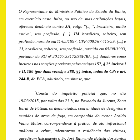
O Representante do Ministério Público do Estado da Bahia,
em exercício neste Juízo, no uso de suas atribuições legais,
ofereceu denúncia contra
JA
, vulgo “(..) ”
,
brasileiro, união
estável, sem profissão,
(.....) JM
brasileiro, solteiro, sem
profissão, nascido em 11/05/1997, CPF 000.767.415-59, (....) e
JJ
, brasileiro, solteiro, sem profissão, nascido em 05/08/1993,
portador do RG nº 20.177.33172/SSP/BA, (...) dando-os como
incursos nas sanções previstas pelos artigos
157, § 2º, incisos I
e II, 180 (por duas vezes); e 288, §§ único, todos do CP; e art.
244-B, do ECA
, aduzindo, em síntese, que:
“
Consta do inquérito policial que, no dia
19/03/2015, por volta das 21 h, no Povoado da Jurema, Zona
Rural de Fátima, os denunciados, com unidade de desígnios e
munidos de arma de fogo, em companhia do menor Aroldo
Viana Matos, corrompendo-se à prática de ato infracional
análogo a crime, adentraram a residência das vítimas,
agrediram fisicamente o Sr. José Raimundo Batista dos Santos