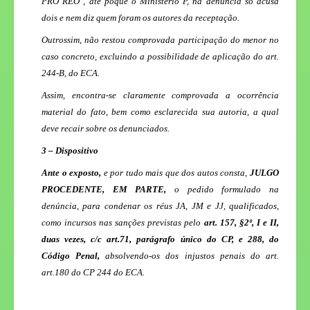
PRO REO , até poque o Ministério P, na denúncia só acusa
dois e nem diz quem foram os autores da receptação.
Outrossim, nã
o restou comprovada participação do menor no
caso concreto, excluindo a possibilidade de aplicação do art.
244-B, do ECA.
Assim, encontra-se claramente comprovada a ocorrência
material do fato, bem como esclarecida sua autoria, a qual
deve recair sobre os denunciados.
3 – Dispositivo
Ante o exposto,
e por tudo mais que dos autos consta,
JULGO
PROCEDENTE,
EM PARTE,
o pedido formulado na
denúncia, para condenar os réus
JA, JM e JJ
, qualificados,
como incursos nas sanções previstas pelo
art. 157, §2º, I e II,
duas vezes, c/c art.71, parágrafo único do CP, e 288, do
Código Penal,
absolvendo-os dos injustos penais do art.
art.180 do CP 244 do ECA.