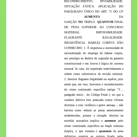
RECONHECIMENTO. INVIABILIDADE.
SITUAÇÃO FÁTICA. APLICAÇÃO DO
PARÁGRAFO ÚNICO DO ART. 71 DO CP
.
AUMENTO
DA
SANÇÃO
NO
TRIPLO.
QUANTUM
FINAL
DE PENA SUPERIOR AO CONCURSO
MATERIAL. IMPOSSIBILIDADE.
FLAGRANTE ILEGALIDADE.
INEXISTÊNCIA. HABEAS CORPUS NÃO
CONHECIDO. 1. É imperiosa a necessidade de
racionalização do emprego do habeas corpus,
em prestígio ao âmbito de cognição da garantia
constitucional e em louvor à lógica do sistema
recursal. In casu, foi impetrada indevidamente a
ordem como substitutiva de revisão criminal.
2. Inexiste flagrante ilegalidade na espécie, pois
ainda que, em tese, houvesse o reconhecimento
do crime continuado específico (artigo 71 ,
parágrafo único , do Código Penal )- eis que a
conduta delitiva fora praticada contra vítimas
distintas e com violência e grave ameaça -, não
haveria como reduzir as penas anteriormente
estabelecidas, porque a situação descrita na
exordial acusatória implica o
aumento
pelo
crime continuado específico na fração máxima
(triplo), o que tornaria o
quantum
da pena
definitiva superior ao outrora fixado pelas