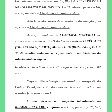
Há a atenuante elencada no art. 65, III, D, do CP: CONFISSÃO
NA ESFERA POLICIAL NAS FLS. 12/13 reduzo a pena em 1/6,
correspondente a
1 (um) ano e 15 (quinze) dias.
Não havendo causas de aumento ou diminuição, fixo
a pena em
1
(um) ano e 15 (quinze) dias.
Assim, tratando-se de
CONCURSO MATERIAL
de
crimes
,
e aplicando o art. 69 do Codex
condeno O RÉU A 13
(TREZE) ANOS, 8 (OITO) MESES E 16 (DEZESSEIS) DIA E
30
dias-multa, cada um no equivalente a
um trigésimo do
salário mínimo vigente.
Incabíveis o benefício do art. 77 porque a pena é superior a 02
anos.
Nego ao Réu o benefício encartado no artigo 44, do
Código Penal, em vista do caso em tela estar incluso na
ressalva feita pelo inciso I.
A pena deverá ser cumprida inicialmente no
REGIME FECHADO
, conforme
o art. 33, parágrafo 2º, “a”,