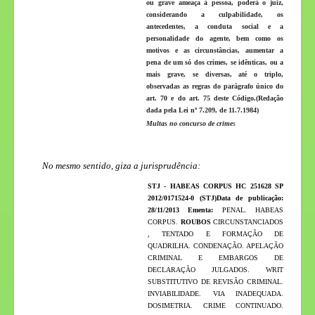
ou grave ameaça à pessoa, poderá o juiz,
considerando a culpabilidade, os
antecedentes, a conduta social e a
personalidade do agente, bem como os
motivos e as circunstâncias, aumentar a
pena de um só dos crimes, se idênticas, ou a
mais grave, se diversas, até o triplo,
observadas as regras do parágrafo único do
art. 70 e do art. 75 deste Código.(Redação
dada pela Lei nº 7.209, de 11.7.1984)
Multas no concurso de crime
s
No mesmo sentido, giza a jurisprudência:
STJ - HABEAS CORPUS HC 251628 SP
2012/0171524-0 (STJ)
Data de publicação:
28/11/2013
Ementa:
PENAL. HABEAS
CORPUS.
ROUBOS
CIRCUNSTANCIADOS
, TENTADO E FORMAÇÃO DE
QUADRILHA. CONDENAÇÃO. APELAÇÃO
CRIMINAL E EMBARGOS DE
DECLARAÇÃO JULGADOS. WRIT
SUBSTITUTIVO DE REVISÃO CRIMINAL.
INVIABILIDADE. VIA INADEQUADA.
DOSIMETRIA. CRIME CONTINUADO.