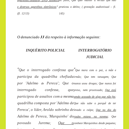
aparelhos celulares, DVD, dinheiro
os fatos; Que quer manter a versão que não
e diversos aparelhos eletrônicos
”.
praticou o delito; ( gravação audiovisual – fl.
(fl. 12/13)
145)
O denunciado
JJ
diz respeito à informação seguinte:
INQUÉRITO POLICIAL
INTERROGATÓRIO
JUDICIAL
“
“
Que o interrogado confessa que
Que mora com o pai, a mãe e
participa da quadrilha chefiada
irmão; Que tem tatuagem; Que
por 'Adelmo
Pereca'; Que o
de
nunca usou drogas; Que nunca foi
interrogado confessa, que
preso, nem processado;
Que está
participou de assaltos com a mesma
sendo acusado de algo que não fez
;
quadrilha composta por 'Adelmo de
Que não sabe o porquê de ter
Pereca', o líder, Aroldo sobrinho de
levado a culpa;
Que no dia do
Adelmo de Pereca, 'Marquinho' do
roubo estava na novena
; Que
povoado Jurema;
Que o
conhece Marquinhos desde pequeno;