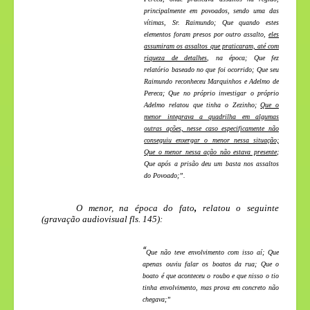
principalmente em povoados, sendo uma das
vítimas, Sr. Raimundo; Que quando estes
elementos foram presos por outro assalto,
eles
assumiram os assaltos que praticaram, até com
riqueza de detalhes
, na época; Que fez
relatório baseado no que foi ocorrido; Que seu
Raimundo reconheceu Marquinhos e Adelmo de
Pereca; Que no próprio investigar o próprio
Adelmo relatou que tinha o Zezinho;
Que o
menor integrava a quadrilha em algumas
outras ações, nesse caso especificamente não
conseguiu enxergar o menor nessa situação;
Que o menor nessa ação não estava presente
;
Que após a prisão deu um basta nos assaltos
do Povoado;”.
O menor, na época do fato
,
relatou o seguinte
(gravação audiovisual fls. 145):
“
Que não teve envolvimento com isso aí; Que
apenas ouviu falar os boatos da rua; Que o
boato é que aconteceu o roubo e que nisso o tio
tinha envolvimento, mas prova em concreto não
chegava;”