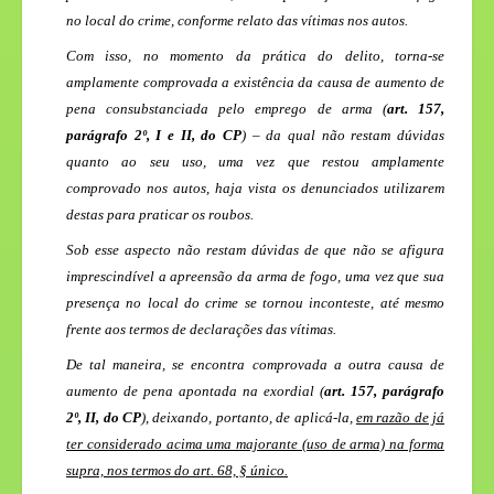
no local do crime, conforme relato das vítimas nos autos.
Com isso, no momento da prática do delito, torna-se
amplamente comprovada a existência da causa de aumento de
pena consubstanciada pelo emprego de arma (
art. 157,
parágrafo 2º, I e II, do CP
) – da qual não restam dúvidas
quanto ao seu uso, uma vez que restou amplamente
comprovado nos autos, haja vista os denunciados utilizarem
destas para praticar os roubos.
Sob esse aspecto não restam dúvidas de que não se afigura
imprescindível a apreensão da arma de fogo, uma vez que sua
presença no local do crime se tornou inconteste, até mesmo
frente aos termos de declarações das vítimas.
De tal maneira, se encontra comprovada a outra causa de
aumento de pena apontada na exordial (
art. 157, parágrafo
2º, II, do CP
), deixando, portanto, de aplicá-la,
em razão de já
ter considerado acima uma majorante (uso de arma) na forma
supra, nos termos do art. 68, § único.