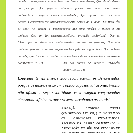
parede, a ameaçando com uma faca
casas foram arrombadas; Que depois desses
no pescoço; Que pegaram a
homens presos não teve mais casas
declarante e a jogaram contra a
arrombadas; Que agora está começando
parede, a ameaçando com uma arma
novamente depois de 1 ano; Que ficou tão
de fogo na cabeça e pedindo
doente que toma remédio e precisa ir em
dinheiro; Que um dos elementos
psicólogo; gravação audiovisual; Que os
falou que a declarante tinha
acusados estavam encapuzados; Que não
dinheiro, pois não iriam dar viagem
reconhece pela voz algum deles; Que na hora
perdida; Que levaram o celular da
do acontecimento os denunciados só chamavam
declarante;”. (fl. 11)
uns aos outros de fulano;”. (gravação
audiovisual fl. 145)
Logicamente, as vítimas não reconheceram os Denunciados
porque os mesmos estavam usando capuzes, tal acontecimento
não afasta a responsabilidade, caso estejam comprovadas
elementos suficientes que provem o arcabouço probatório.
APELAÇÃO CRIMINAL. ROUBO
QUALIFICADO. ART. 157, § 2º, INCISO II DO
CP. CRIMINOSOS ENCAPUZADOS.
RECURSO DA DEFESA OBJETIVANDO A
ABSOLVIÇÃO DO RÉU POR FRAGILIDADE