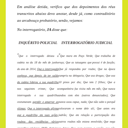
Em análise detida, verifico que dos depoimentos dos réus
transcritos abaixo devo anotar, desde já, como contraditório
ao arcabouço probatório, senão, vejamos:
No interrogatório,
JA
disse que:
INQUÉRITO POLICIAL
INTERROGATÓRIO JUDICIAL
“
“
Que o interrogado deixou a
Que mora em Poço Verde; Que trabalha de
cadeia no da 18 do mês de junho
roça; Que as tatuagens que possui é de facção;
do ano de 2014;
Que o interrogado
Que já respondeu por roubo; Que na época
confessa, que depois de ter saído
cumpriu na delegacia; Que usa drogas; Que usa
da cadeia liderou a sua quadrilha
10 pinos por dia; Que tem 2 filhos; Que a
nos seguintes crimes; Que o
companheira faz visita mês em mês; Que nunca
interrogado e sua quadrilha
andou com eles (outros denunciados); Que
costumavam
agredir e amarrar as
nunca usou capuz, nada; Que não sabe o porquê
vítimas
;
Que o interrogado afirma
colocaram o nome dele ali; Que antes era
que a quadrilha, em suas ações,
ladrão; Que em relação a participação dos
roubou das residências vários
outros roubos não estava envolvido; Que nega