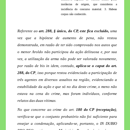
instâncias de origem, que considerou a
incidência do concurso material. 3. Habeas
corpus não conhecido.
Referente ao
art. 288, § único, do CP, este fica excluído,
uma
vez que a hipótese de aumento de pena, não restou
demonstrada, em razão de ter sido comprovado nos autos que
o menor Aroldo não participou da ação delituosa e, por sua
vez, a utilização da arma não pode ser valorada novamente,
por razão de bis in idem, contudo,
aplica-se o caput do art.
288, do CP
, isso porque restou evidenciado a participação de
três agentes em div
ersos assaltos na região, evidenciando a
estabilidade da ação e que só no dia deste crime, o meno não
estava na cena do crime, mas foram indivíduos, conforme
relatos das duas vítimas.
No que concerne ao crime do art.
180 do CP (receptação)
,
verifica-se que o conjunto probatório não foi suficiente para
ensejar a condenação, aplicando-se, portanto, o IN DUBIO