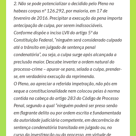
2. Não se pode potencializar o decidido pelo Pleno no
habeas corpus nº 126.292, por maioria, em 17 de
fevereiro de 2016. Precipitar a execução da pena importa
antecipação de culpa, por serem indissociáveis.
Conforme dispõe o inciso LVII do artigo 5º da
Constituição Federal, “ninguém será considerado culpado
até o trânsito em julgado de sentença penal
condenatória”, ou seja, a culpa surge após alcançada a
preclusão maior. Descabe inverter a ordem natural do
processo-crime – apurar-se para, selada a culpa, prender-
se, em verdadeira execução da reprimenda.
O Pleno, ao apreciar a referida impetração, não pôs em
xeque a constitucionalidade nem colocou peias à norma
contida na cabeça do artigo 283 do Código de Processo
Penal, segundo a qual “ninguém poderá ser preso senão
em flagrante delito ou por ordem escrita e fundamentada
da autoridade judiciária competente, em decorrência de
sentença condenatória transitada em julgado ou, no
curso da investigação ou do processo, em virtude de