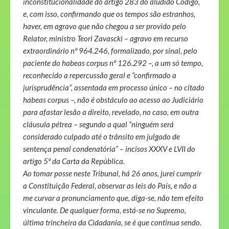
inconstitucionalidade do artigo 283 do aludido Código,
e, com isso, confirmando que os tempos são estranhos,
haver, em agravo que não chegou a ser provido pelo
Relator, ministro Teori Zavascki – agravo em recurso
extraordinário nº 964.246, formalizado, por sinal, pelo
paciente do habeas corpus nº 126.292 –, a um só tempo,
reconhecido a repercussão geral e “confirmado a
jurisprudência”, assentada em processo único – no citado
habeas corpus –, não é obstáculo ao acesso ao Judiciário
para afastar lesão a direito, revelado, no caso, em outra
cláusula pétrea – segundo a qual “ninguém será
considerado culpado até o trânsito em julgado de
sentença penal condenatória” – incisos XXXV e LVII do
artigo 5º da Carta da República.
Ao tomar posse neste Tribunal, há 26 anos, jurei cumprir
a Constituição Federal, observar as leis do País, e não a
me curvar a pronunciamento que, diga-se, não tem efeito
vinculante. De qualquer forma, está-se no Supremo,
última trincheira da Cidadania, se é que continua sendo.