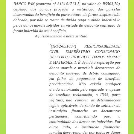
BANCO PAN (contrato n° 313141713-5, no valor de R$563,70),
cabendo aos bancos proceder a restituição das parcelas
descontadas do benefício da parte autora, de forma simples e não
dobrada, por não se tratar de dívida paga e ainda indenizá-lo
pelos danos morais sofridos em virtude do desconto realizado de
forma indevida do seu benefício.
A jurisprudência é neste sentido:
“
(TRF2-051097) RESPONSABILIDADE
CIVIL. EMPRÉSTIMO CONSIGNADO.
DESCONTO INDEVIDO. DANOS MORAIS
E MATERIAIS. 1.
É devida a reparação por
danos morais e materiais decorrentes do
desconto indevido de débito consignado
em folha de pagamento de benefício
previdenciário
. Não existia qualquer
dívida autorizada pelo segurado e, apesar
da imediata reclamação, o INSS, parte
legítima, não cumpriu as determinações
legais aplicáveis, deixando de solicitar da
instituição financeira os documentos
pertinentes, contribuindo para a
continuidade dos descontos indevidos. Por
outro lado, a instituição financeira
também deve responder por todos os danos