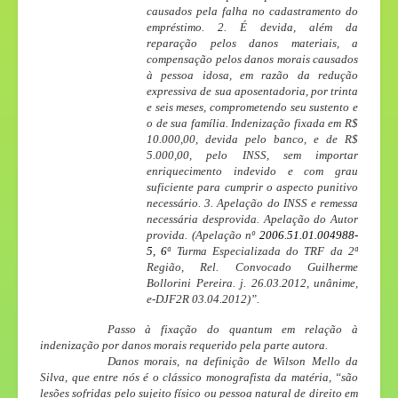
causados pela falha no cadastramento do
empréstimo. 2. É devida, além da
reparação pelos danos materiais, a
compensação pelos danos morais causados
à pessoa idosa, em razão da redução
expressiva de sua aposentadoria, por trinta
e seis meses, comprometendo seu sustento e
o de sua família. Indenização fixada em R$
10.000,00, devida pelo banco, e de R$
5.000,00, pelo INSS, sem importar
enriquecimento indevido e com grau
suficiente para cumprir o aspecto punitivo
necessário. 3. Apelação do INSS e remessa
necessária desprovida. Apelação do Autor
provida. (Apelação nº
2006.51.01.004988-
5, 6
ª Turma Especializada do TRF da 2ª
Região, Rel. Convocado Guilherme
Bollorini Pereira. j. 26.03.2012, unânime,
e-DJF2R 03.04.2012)”.
Passo à fixação do quantum em relação à
indenização por danos morais requerido pela parte autora.
Danos morais, na definição de Wilson Mello da
Silva, que entre nós é o clássico monografista da matéria, “são
lesões sofridas pelo sujeito físico ou pessoa natural de direito em