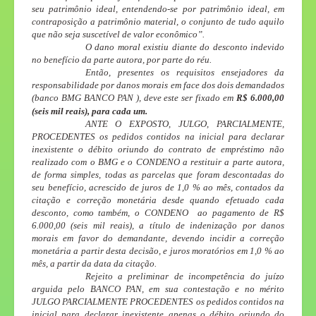
seu patrimônio ideal, entendendo-se por patrimônio ideal, em
contraposição a patrimônio material, o conjunto de tudo aquilo
que não seja suscetível de valor econômico”.
O dano moral existiu diante do desconto indevido
no benefício da parte autora, por parte do réu.
Então, presentes os requisitos ensejadores da
responsabilidade por danos morais em face dos dois demandados
(
banco BMG
BANCO PAN )
, deve este ser fixado em
R$ 6.000,00
(seis mil reais), para cada um.
ANTE O EXPOSTO
, JULGO, PARCIALMENTE,
PROCEDENTES os pedidos contidos na inicial para declarar
inexistente o débito oriundo do contrato de empréstimo não
realizado com o BMG e o CONDENO a restituir a parte autora,
de forma simples, todas as parcelas que foram descontadas do
seu benefício, acrescido de juros de 1,0 % ao mês, contados da
citação e correção monetária desde quando efetuado cada
desconto, como também, o CONDENO ao pagamento de R$
6.000,00 (seis mil reais), a título de indenização por danos
morais em favor do demandante, devendo incidir a correção
monetária a partir desta decisão, e juros moratórios em 1,0 % ao
mês, a partir da data da citação.
Rejeito a preliminar de incompetência do juízo
arguida pelo BANCO PAN, em sua contestação e no mérito
JULGO PARCIALMENTE PROCEDENTES os pedidos contidos na
inicial para declarar inexistente apenas o débito oriundo do