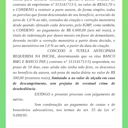
contrato de empréstimo n° 313141713-5, no valor de R$563,70 e
o CONDENO a restituir a parte autora, de forma simples, todas
as parcelas que foram descontadas do seu benefício, acrescido de
juros de 1,0 % ao mês, contados da citação e correção monetária
desde quando efetuado cada desconto, pelo IGMP, como também,
o CONDENO ao pagamento de R$ 6.000,00 (seis mil reais), a
título de indenização por danos morais em favor do demandante,
devendo incidir a correção monetária a partir desta decisão, e
juros moratórios em 1,0 % ao mês, a partir da data da citação.
CONCEDO A TUTELA ANTECIPADA
REQUERIDA NA INICIAL, determinando que os réus BANCO
BMG E BANCO PAN ( contrato n° 313141713-5) suspendam, no
prazo de 10 dias, caso ainda não tenha sido feito, os descontos
no benefício da autora, sob pena de multa diária no valor de R$
300,00 (trezentos reais),
limitando a ao valor de alçada em caso
de descumprimento, sem prejuízo de eventual crime de
desobediência
EXTINGO o presente processo com julgamento de
mérito.
Sem condenação ao pagamento de custas e de
honorários advocatícios, nos termos do art. 55 da Lei n°
9.099/95.