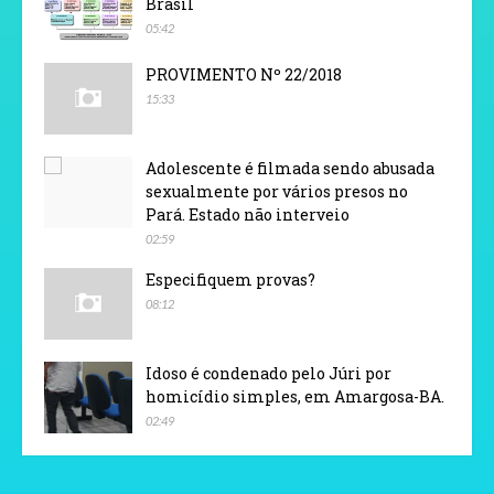
Brasil
05:42
PROVIMENTO Nº 22/2018
15:33
Adolescente é filmada sendo abusada
sexualmente por vários presos no
Pará. Estado não interveio
02:59
Especifiquem provas?
08:12
Idoso é condenado pelo Júri por
homicídio simples, em Amargosa-BA.
02:49