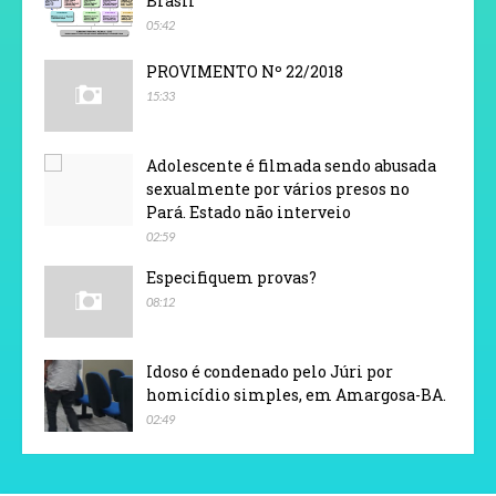
Brasil
05:42
PROVIMENTO Nº 22/2018
15:33
Adolescente é filmada sendo abusada
sexualmente por vários presos no
Pará. Estado não interveio
02:59
Especifiquem provas?
08:12
Idoso é condenado pelo Júri por
homicídio simples, em Amargosa-BA.
02:49