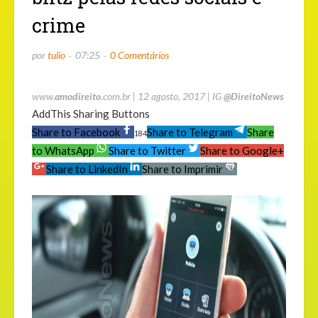
crime
por
tulio
07:25
0 Comentários
www.
amodireito
.com.br
|
12 agosto, 2017
|
IG
@DireitoNews
AddThis Sharing Buttons
Share to Facebook
Share to Telegram
Share
184
to WhatsApp
Share to Twitter
Share to Google+
Share to LinkedIn
Share to Imprimir