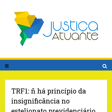
TRF1: ñ há princípio da
insignificãncia no
estelionato previdenciário