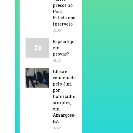
presos no
Pará.
Estado não
interveio
02:59
Especifiqu
em
provas?
08:12
Idoso é
condenado
pelo Júri
por
homicídio
simples,
em
Amargosa-
BA.
02:49