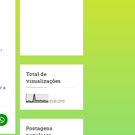
s”
Total de
visualizações
r a
808,098
Postagens