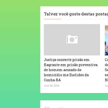
Talvez você goste destas post
Justiça converte prisão em
C
flagrante em prisão preventiva
d
de homem acusado de
S
homicídio me Euclides da
e
Cunha-BA
N
June 26, 2026
Ju