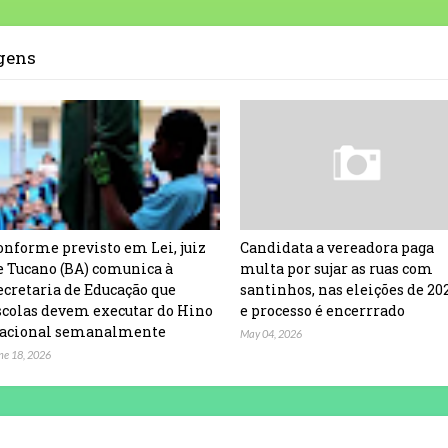
agens
onforme previsto em Lei, juiz
Candidata a vereadora paga
e Tucano (BA) comunica à
multa por sujar as ruas com
ecretaria de Educação que
santinhos, nas eleições de 20
scolas devem executar do Hino
e processo é encerrrado
acional semanalmente
May 04, 2026
ne 18, 2026