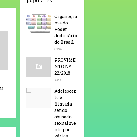
populares
Organogra
ma do
Poder
Judiciário
do Brasil
05:42
PROVIME
NTO Nº
22/2018
15:33
24,
Adolescen
te é
filmada
sendo
abusada
sexualme
nte por
vários