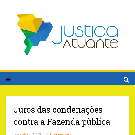
Juros das condenações
contra a Fazenda pùblica
por
tulio
18:20
0 Comentários