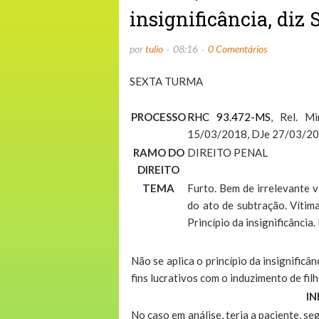
insignificância, diz 
por
tulio
08:16
0 Comentários
SEXTA TURMA
PROCESSO
RHC 93.472-MS
, Rel. M
15/03/2018, DJe 27/03/2
RAMO DO
DIREITO PENAL
DIREITO
TEMA
Furto. Bem de irrelevante v
do ato de subtração. Vítima
Princípio da insignificância.
Não se aplica o princípio da insignific
fins lucrativos com o induzimento de fil
IN
No caso em análise, teria a paciente, s