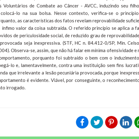
s Voluntários de Combate ao Câncer - AVCC, induzindo seu filh
olocá-lo na sua bolsa. Nesse contexto, verifica-se o princípi
orquanto, as características dos fatos revelam reprovabilidade sufici
nfimo valor da coisa subtraída. O referido princípio se aplica a f
vidos de periculosidade social, de reduzido grau de reprovabilidad
provocada seja inexpressiva. (STF, HC n. 84.412-0/SP, Min. Cels
4). Observa-se, assim, que não há falar em mínima ofensividade e
comportamento, porquanto foi subtraído o bem com o induziment
pegá-lo e, lamentavelmente, contra uma instituição sem fins lucrat
inda que irrelevante a lesão pecuniária provocada, porque inexpres
mportamento é evidente. Viável, por conseguinte, o reconheciment
to irrogado.