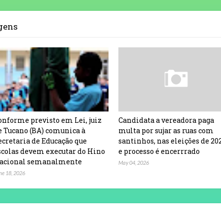
agens
onforme previsto em Lei, juiz
Candidata a vereadora paga
e Tucano (BA) comunica à
multa por sujar as ruas com
ecretaria de Educação que
santinhos, nas eleições de 20
scolas devem executar do Hino
e processo é encerrrado
acional semanalmente
May 04, 2026
ne 18, 2026