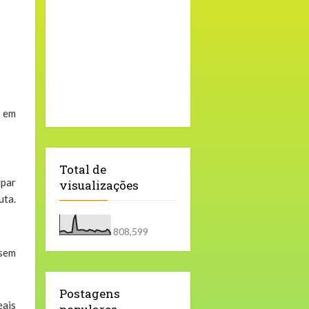
 em
Total de
ipar
visualizações
uta.
808,599
 sem
Postagens
eais