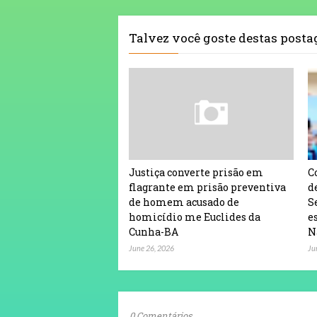
Talvez você goste destas post
Justiça converte prisão em
C
flagrante em prisão preventiva
d
de homem acusado de
S
homicídio me Euclides da
e
Cunha-BA
N
June 26, 2026
Ju
0 Comentários