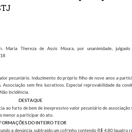
STJ
in. Maria Thereza de Assis Moura, por unanimidade, julgado
018
alor pecuniário. Induzimento do próprio filho de nove anos a partic
. Associação sem fins lucrativos. Especial reprovabilidade da cond
 Não incidência.
DESTAQUE
ância ao furto de bem de inexpressivo valor pecuniário de associação
ho menor a participar do ato.
FORMAÇÕES DO INTEIRO TEOR
egundo a denúncia, subtraído um cofrinho contendo R$ 4,80 (quatro r