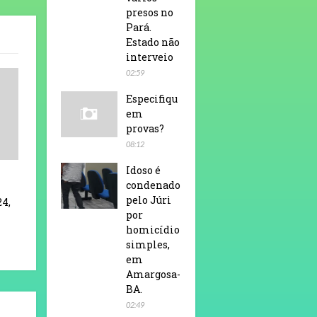
presos no
Pará.
Estado não
interveio
02:59
Especifiqu
em
provas?
08:12
Idoso é
condenado
pelo Júri
24,
por
homicídio
simples,
em
Amargosa-
BA.
02:49