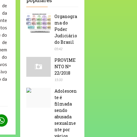
populares
o de
o da
Organogra
ente
ma do
atos
Poder
e do
Judiciário
do Brasil
o de
 nem
05:42
o do
PROVIME
ivos
NTO Nº
sivo
22/2018
o da
15:33
Adolescen
te é
filmada
sendo
abusada
sexualme
nte por
vários