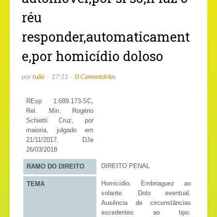
réu
responder,automaticament
e,por homicídio doloso
por
tulio
17:11
0 Comentários
REsp 1.689.173-SC,
Rel. Min. Rogério
Schietti Cruz, por
maioria, julgado em
21/11/2017, DJe
26/03/2018
DIREITO PENAL
RAMO DO DIREITO
Homicídio. Embriaguez ao
TEMA
volante. Dolo eventual.
Ausência de circunstâncias
excedentes ao tipo.