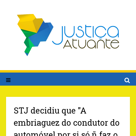
STJ decidiu que "A
embriaguez do condutor do
automóvel,por si só,ñ faz o