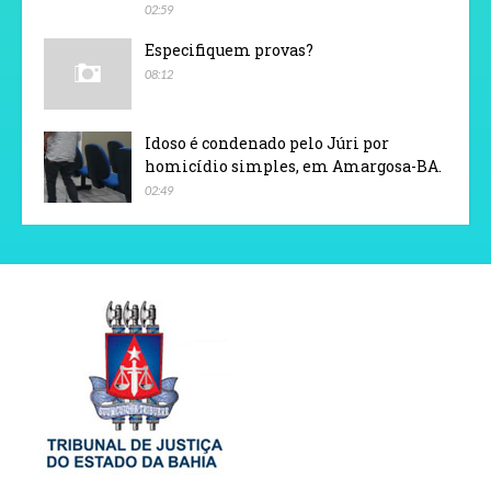
02:59
Especifiquem provas?
08:12
Idoso é condenado pelo Júri por
homicídio simples, em Amargosa-BA.
02:49