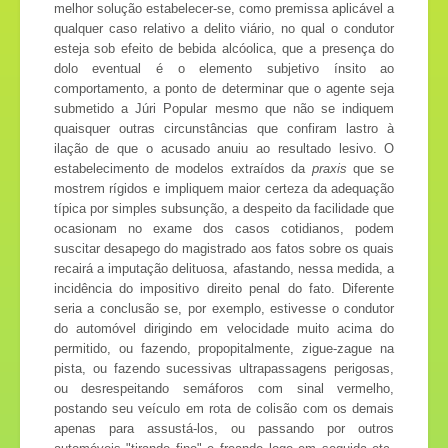
melhor solução estabelecer-se, como premissa aplicável a
qualquer caso relativo a delito viário, no qual o condutor
esteja sob efeito de bebida alcóolica, que a presença do
dolo eventual é o elemento subjetivo ínsito ao
comportamento, a ponto de determinar que o agente seja
submetido a Júri Popular mesmo que não se indiquem
quaisquer outras circunstâncias que confiram lastro à
ilação de que o acusado anuiu ao resultado lesivo. O
estabelecimento de modelos extraídos da
praxis
que se
mostrem rígidos e impliquem maior certeza da adequação
típica por simples subsunção, a despeito da facilidade que
ocasionam no exame dos casos cotidianos, podem
suscitar desapego do magistrado aos fatos sobre os quais
recairá a imputação delituosa, afastando, nessa medida, a
incidência do impositivo direito penal do fato. Diferente
seria a conclusão se, por exemplo, estivesse o condutor
do automóvel dirigindo em velocidade muito acima do
permitido, ou fazendo, propopitalmente, zigue-zague na
pista, ou fazendo sucessivas ultrapassagens perigosas,
ou desrespeitando semáforos com sinal vermelho,
postando seu veículo em rota de colisão com os demais
apenas para assustá-los, ou passando por outros