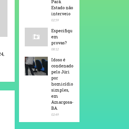
Pará.
Estado não
interveio
02:59
Especifiqu
em
provas?
08:12
24,
Idoso é
condenado
pelo Júri
por
homicídio
simples,
em
Amargosa-
BA.
02:49