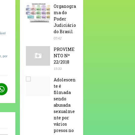
Organogra
,
ma do
Poder
Judiciário
do Brasil
ável
05:42
PROVIME
NTO Nº
e, por
22/2018
15:33
Adolescen
te é
filmada
sendo
abusada
sexualme
nte por
vários
presos no