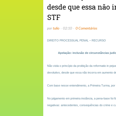
desde que essa não 
STF
por
tulio
02:10
0 Comentários
DIREITO PROCESSUAL PENAL – RECURSO
Apelação: inclusão de circunstâncias judic
Não viola o princípio da proibição da reformatio in pej
devolutivo, desde que essa não incorra em aumento d
Com base nesse entendimento, a Primeira Turma, por
No julgamento em primeira instância, a pena-base foi 
negativas: antecedentes, consequências do crime e cul