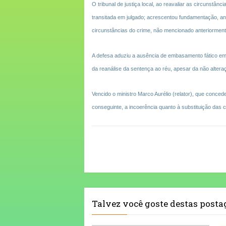
O tribunal de justiça local, ao reavaliar as circunstân
transitada em julgado; acrescentou fundamentação, ante
circunstâncias do crime, não mencionado anteriormen
A defesa aduziu a ausência de embasamento fático em 
da reanálise da sentença ao réu, apesar da não altera
Vencido o ministro Marco Aurélio (relator), que conced
conseguinte, a incoerência quanto à substituição das ci
Talvez você goste destas post