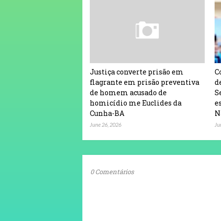
Justiça converte prisão em
C
flagrante em prisão preventiva
d
de homem acusado de
S
homicídio me Euclides da
e
Cunha-BA
N
June 26, 2026
Ju
0 Comentários