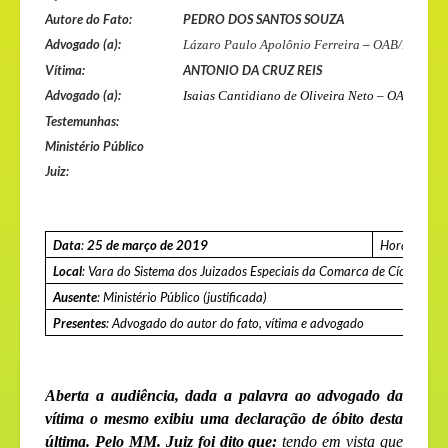
Autore do Fato:
PEDRO DOS SANTOS SOUZA
Advogado (a):
Lázaro Paulo Apolônio Ferreira
–
OAB/BA: 28.
Vítima:
ANTONIO DA CRUZ REIS
Advogado (a):
Isaias Cantidiano de Oliveira Neto – OAB/BA:
4
Testemunhas:
Ministério Público
Juiz:
Data
:
25 de março de 2019
Hora:
16h0
Local
: Vara do Sistema dos Juizados Especiais da Comarca de Cícero Dan
Ausente
: Ministério Público (justificada)
Presentes
: Advogado do autor do fato, vítima e advogado
Aberta a audiência, dada a palavra ao advogado da
vítima o mesmo exibiu uma declaração de óbito desta
última. Pelo MM. Juiz foi dito que:
tendo em vista que