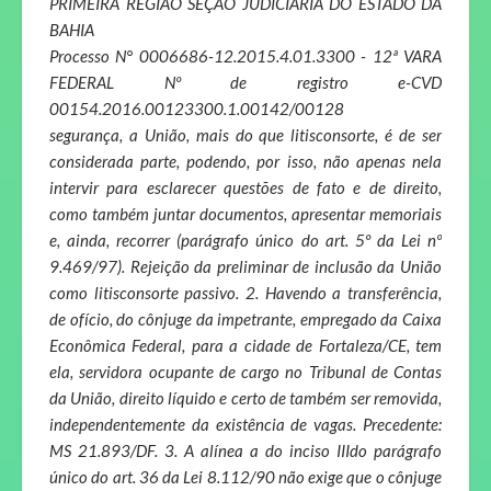
PRIMEIRA REGIÃO SEÇÃO JUDICIÁRIA DO ESTADO DA
BAHIA
Processo N° 0006686-12.2015.4.01.3300 - 12ª VARA
FEDERAL Nº de registro e-CVD
00154.2016.00123300.1.00142/00128
segurança, a União, mais do que litisconsorte, é de ser
considerada parte, podendo, por isso, não apenas nela
intervir para esclarecer questões de fato e de direito,
como também juntar documentos, apresentar memoriais
e, ainda, recorrer (parágrafo único do art. 5º da Lei nº
9.469/97). Rejeição da preliminar de inclusão da União
como litisconsorte passivo. 2. Havendo a transferência,
de ofício, do cônjuge da impetrante, empregado da Caixa
Econômica Federal, para a cidade de Fortaleza/CE, tem
ela, servidora ocupante de cargo no Tribunal de Contas
da União, direito líquido e certo de também ser removida,
independentemente da existência de vagas. Precedente:
MS 21.893/DF. 3. A alínea a do inciso IIIdo parágrafo
único do art. 36 da Lei 8.112/90 não exige que o cônjuge