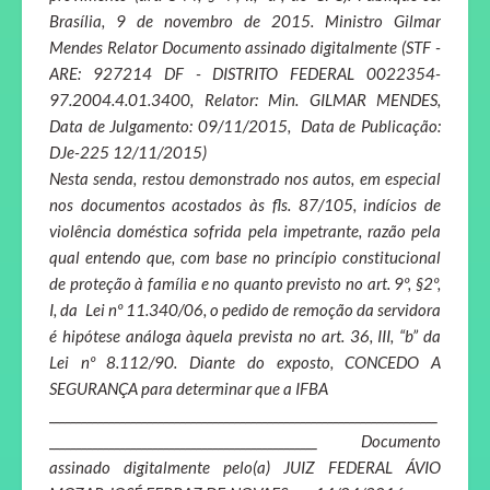
Brasília, 9 de novembro de 2015. Ministro Gilmar
Mendes Relator Documento assinado digitalmente (STF -
ARE: 927214 DF - DISTRITO FEDERAL 0022354-
97.2004.4.01.3400, Relator: Min. GILMAR MENDES,
Data de Julgamento: 09/11/2015, Data de Publicação:
DJe-225 12/11/2015)
Nesta senda, restou demonstrado nos autos, em especial
nos documentos acostados às fls. 87/105, indícios de
violência doméstica sofrida pela impetrante, razão pela
qual entendo que, com base no princípio constitucional
de proteção à família e no quanto previsto no art. 9º, §2º,
I, da Lei nº 11.340/06, o pedido de remoção da servidora
é hipótese análoga àquela prevista no art. 36, III, “b” da
Lei nº 8.112/90. Diante do exposto, CONCEDO A
SEGURANÇA para determinar que a IFBA
_______________________________________________________________________
_________________________________________________ Documento
assinado digitalmente pelo(a) JUIZ FEDERAL ÁVIO