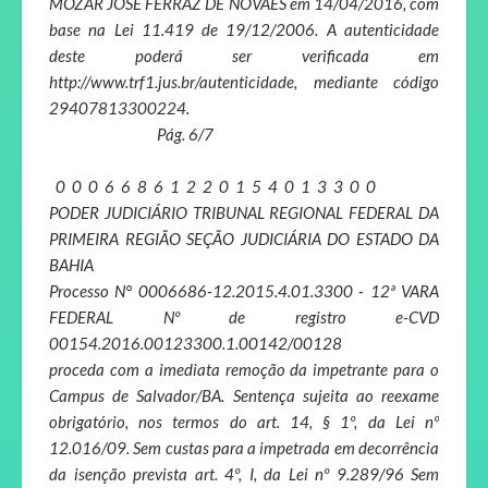
MOZAR JOSÉ FERRAZ DE NOVAES em 14/04/2016, com
base na Lei 11.419 de 19/12/2006. A autenticidade
deste poderá ser verificada em
http://www.trf1.jus.br/autenticidade, mediante código
29407813300224.
Pág. 6/7
0 0 0 6 6 8 6 1 2 2 0 1 5 4 0 1 3 3 0 0
PODER JUDICIÁRIO TRIBUNAL REGIONAL FEDERAL DA
PRIMEIRA REGIÃO SEÇÃO JUDICIÁRIA DO ESTADO DA
BAHIA
Processo N° 0006686-12.2015.4.01.3300 - 12ª VARA
FEDERAL Nº de registro e-CVD
00154.2016.00123300.1.00142/00128
proceda com a imediata remoção da impetrante para o
Campus de Salvador/BA. Sentença sujeita ao reexame
obrigatório, nos termos do art. 14, § 1º, da Lei nº
12.016/09. Sem custas para a impetrada em decorrência
da isenção prevista art. 4º, I, da Lei nº 9.289/96 Sem