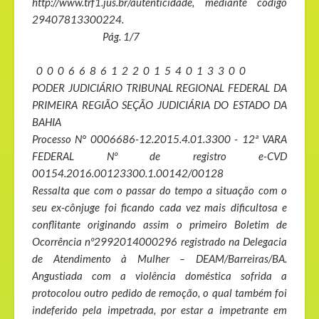
http://www.trf1.jus.br/autenticidade, mediante código
29407813300224.
Pág. 1/7
0 0 0 6 6 8 6 1 2 2 0 1 5 4 0 1 3 3 0 0
PODER JUDICIÁRIO TRIBUNAL REGIONAL FEDERAL DA
PRIMEIRA REGIÃO SEÇÃO JUDICIÁRIA DO ESTADO DA
BAHIA
Processo N° 0006686-12.2015.4.01.3300 - 12ª VARA
FEDERAL Nº de registro e-CVD
00154.2016.00123300.1.00142/00128
Ressalta que com o passar do tempo a situação com o
seu ex-cônjuge foi ficando cada vez mais dificultosa e
conflitante originando assim o primeiro Boletim de
Ocorrência nº2992014000296 registrado na Delegacia
de Atendimento à Mulher – DEAM/Barreiras/BA.
Angustiada com a violência doméstica sofrida a
protocolou outro pedido de remoção, o qual também foi
indeferido pela impetrada, por estar a impetrante em