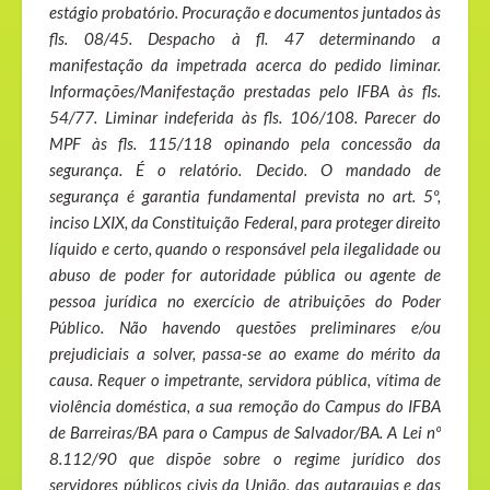
estágio probatório. Procuração e documentos juntados às
fls. 08/45. Despacho à fl. 47 determinando a
manifestação da impetrada acerca do pedido liminar.
Informações/Manifestação prestadas pelo IFBA às fls.
54/77. Liminar indeferida às fls. 106/108. Parecer do
MPF às fls. 115/118 opinando pela concessão da
segurança. É o relatório. Decido. O mandado de
segurança é garantia fundamental prevista no art. 5º,
inciso LXIX, da Constituição Federal, para proteger direito
líquido e certo, quando o responsável pela ilegalidade ou
abuso de poder for autoridade pública ou agente de
pessoa jurídica no exercício de atribuições do Poder
Público. Não havendo questões preliminares e/ou
prejudiciais a solver, passa-se ao exame do mérito da
causa. Requer o impetrante, servidora pública, vítima de
violência doméstica, a sua remoção do Campus do IFBA
de Barreiras/BA para o Campus de Salvador/BA. A Lei nº
8.112/90 que dispõe sobre o regime jurídico dos
servidores públicos civis da União, das autarquias e das