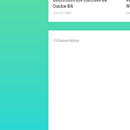
Cunha-BA
N
June 26, 2026
Ju
0 Comentários