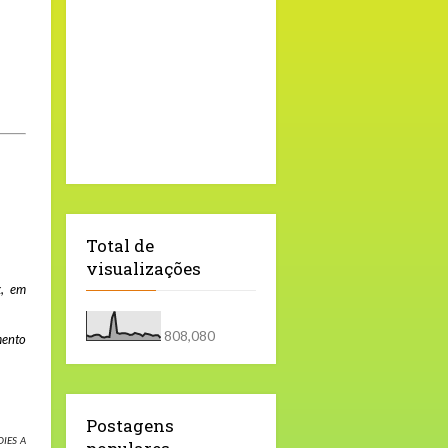
Total de
visualizações
x
, em
808,080
mento
Postagens
DIES A