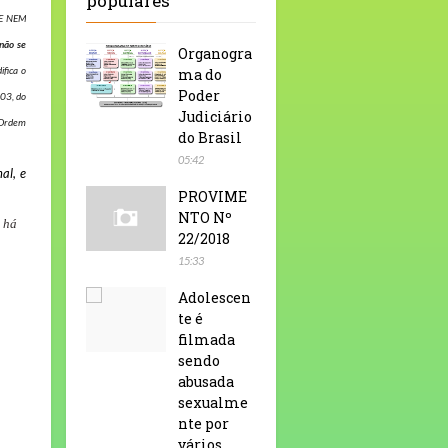
populares
 E NEM
não se
Organogra
ifica o
ma do
Poder
103, do
Judiciário
 Ordem
do Brasil
05:42
al, e
PROVIME
NTO Nº
o há
22/2018
15:33
Adolescen
te é
filmada
sendo
abusada
sexualme
nte por
vários