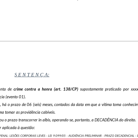
S E N T E N Ç A:
conta de
crime contra a honra (art. 138/CP)
supostamente praticado por xxx
cia (evento 01).
, há o prazo de 06 (seis) meses, contados da data em que a vítima toma conheci
ima tomar as providência cabíveis.
xou o prazo transcorrer in albis, operando-se, portanto, a DECADÊNCIA do direito.
er aplicada à questão:
PENAL: LESÕES CORPORAIS LEVES - LEI 9.099/05 - AUDIÊNCIA PRELIMINAR - PRAZO DECADENCIAL - 