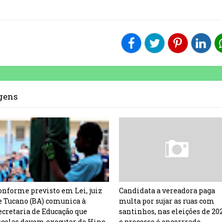
agens
onforme previsto em Lei, juiz
Candidata a vereadora paga
e Tucano (BA) comunica à
multa por sujar as ruas com
ecretaria de Educação que
santinhos, nas eleições de 20
scolas devem executar do Hino
e processo é encerrrado