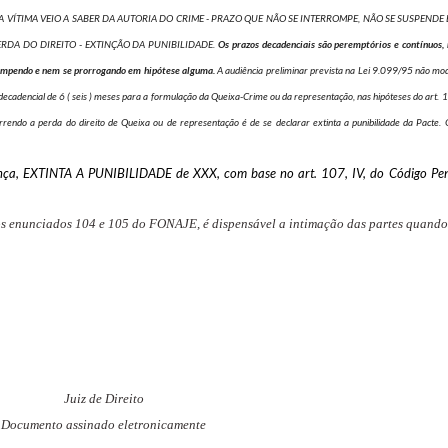
 VÍTIMA VEIO A SABER DA AUTORIA DO CRIME - PRAZO QUE NÃO SE INTERROMPE, NÃO SE SUSPENDE
RDA DO DIREITO - EXTINÇÃO DA PUNIBILIDADE.
Os prazos decadenciais são peremptórios e contínuos, 
rompendo e nem se prorrogando em hipótese alguma.
A audiência preliminar prevista na Lei 9.099/95 não mod
decadencial de 6 ( seis ) meses para a formulação da Queixa-Crime ou da representação, nas hipóteses do art. 
rrendo a perda do direito de Queixa ou de representação é de se declarar extinta a punibilidade da Pacte.
ença, EXTINTA A PUNIBILIDADE de XXX, com base no art. 107, IV, do Código Pen
dos enunciados 104 e 105 do FONAJE, é dispensável a intimação das partes quand
Juiz de Direito
Documento assinado eletronicamente