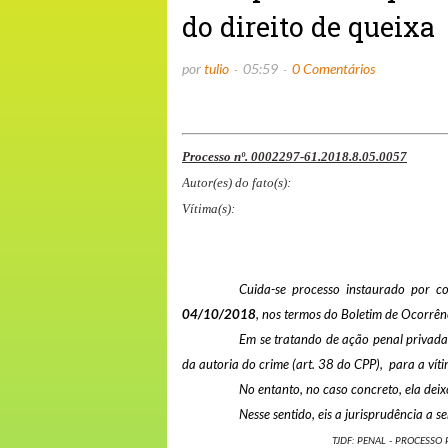
do direito de queixa
por
tulio
05:59
0 Comentários
Processo nº. 0002297-61.2018.8.05.0057
Autor(es) do fato(s):
Vítima(s):
Cuida-se processo instaurado por 
04/10/2018
, nos termos do Boletim de Ocorrên
Em se tratando de ação penal privada
da autoria do crime (art. 38 do CPP), para a vít
No entanto, no caso concreto, ela dei
Nesse sentido, eis a jurisprudência a s
TJDF: PENAL - PROCESSO 