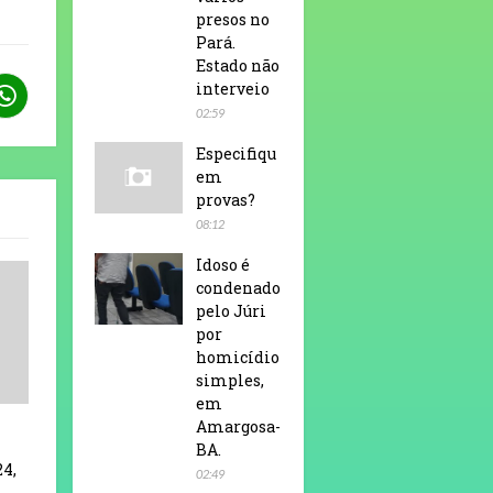
presos no
Pará.
Estado não
interveio
02:59
Especifiqu
em
provas?
08:12
Idoso é
condenado
pelo Júri
por
homicídio
simples,
em
Amargosa-
BA.
24,
02:49