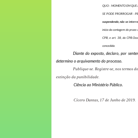
QUO - MOMENTO EM QUE A
SE PODE PRORROGAR - PE
suspendendo, não se inter
início da contagem do prazo 
CPB, e art. 38, do CPB.Oco
concedida.
Diante do exposto, declaro, por sent
determino o arquivamento do processo.
Publique-se. Registre-se, nos termos 
extinção da punibilidade.
Ciência ao Ministério Público.
Cícero Dantas,
17 de Junho de 2019.