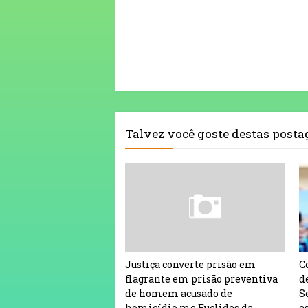
Talvez você goste destas post
Justiça converte prisão em
C
flagrante em prisão preventiva
d
de homem acusado de
S
homicídio me Euclides da
e