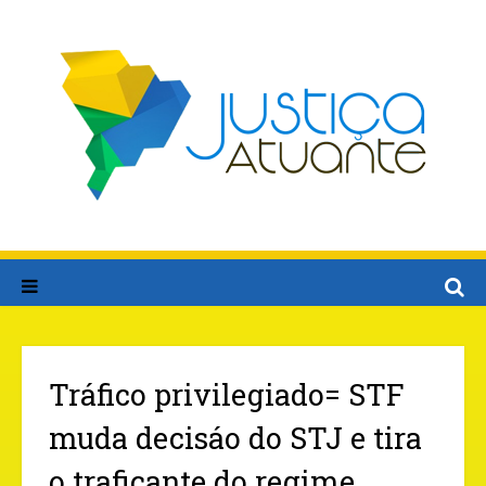
Tráfico privilegiado= STF
muda decisáo do STJ e tira
o traficante do regime