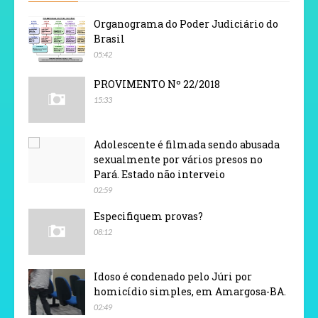
Organograma do Poder Judiciário do
Brasil
05:42
PROVIMENTO Nº 22/2018
15:33
Adolescente é filmada sendo abusada
sexualmente por vários presos no
Pará. Estado não interveio
02:59
Especifiquem provas?
08:12
Idoso é condenado pelo Júri por
homicídio simples, em Amargosa-BA.
02:49