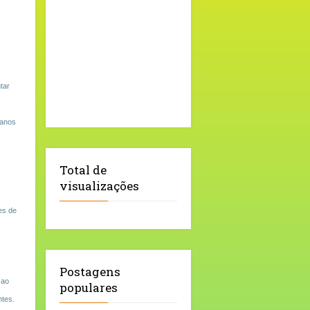
tar
 anos
Total de
visualizações
es de
Postagens
 ao
populares
ntes.