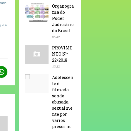
idade
Organogra
ma do
Poder
Judiciário
que a
do Brasil
.
05:42
PROVIME
NTO Nº
22/2018
15:33
Adolescen
te é
filmada
sendo
abusada
sexualme
nte por
vários
presos no