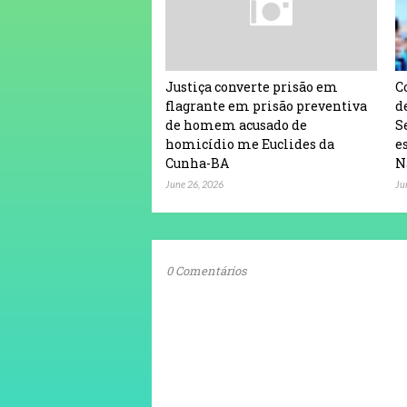
Justiça converte prisão em
C
flagrante em prisão preventiva
d
de homem acusado de
S
homicídio me Euclides da
e
Cunha-BA
N
June 26, 2026
Ju
0 Comentários