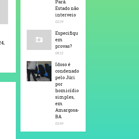
Pará.
Estado não
interveio
02:59
Especifiqu
em
24,
provas?
08:12
Idoso é
condenado
pelo Júri
por
homicídio
simples,
em
Amargosa-
BA.
02:49