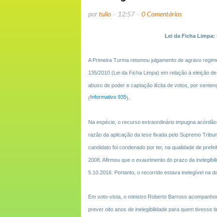
por
tulio
12:57
0 Comentários
Lei da Ficha Limpa: r
A Primeira Turma retomou julgamento de agravo regime
135/2010 (Lei da Ficha Limpa) em relação à eleição de 
abuso de poder e captação ilícita de votos, por senten
Informativo 935
(
).
Na espécie, o recurso extraordinário impugna acórdão d
razão da aplicação da tese fixada pelo Supremo Tribu
candidato foi condenado por ter, na qualidade de prefei
2008. Afirmou que o exaurimento do prazo da inelegibil
5.10.2016. Portanto, o recorrido estava inelegível na d
Em voto-vista, o ministro Roberto Barroso acompanho
prever oito anos de inelegibilidade para quem tivesse 