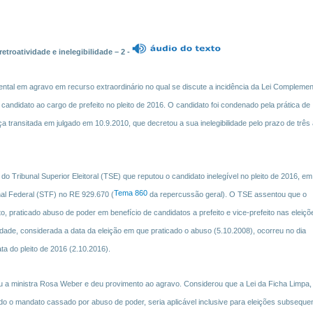
etroatividade e inelegibilidade – 2 -
ntal em agravo em recurso extraordinário no qual se discute a incidência da Lei Complemen
candidato ao cargo de prefeito no pleito de 2016. O candidato foi condenado pela prática de
ça transitada em julgado em 10.9.2010, que decretou a sua inelegibilidade pelo prazo de três
o Tribunal Superior Eleitoral (TSE) que reputou o candidato inelegível no pleito de 2016, em
Tema 860
nal Federal (STF) no RE 929.670 (
da repercussão geral). O TSE assentou que o
to, praticado abuso de poder em benefício de candidatos a prefeito e vice-prefeito nas eleiçõ
idade, considerada a data da eleição em que praticado o abuso (5.10.2008), ocorreu no dia
ata do pleito de 2016 (2.10.2016).
u a ministra Rosa Weber e deu provimento ao agravo. Considerou que a Lei da Ficha Limpa,
tido o mandato cassado por abuso de poder, seria aplicável inclusive para eleições subseque