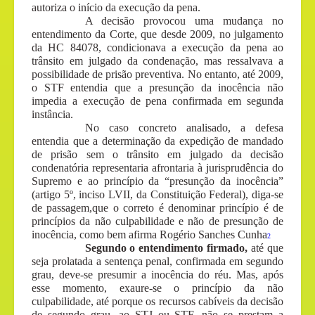
autoriza o início da execução da pena.
A decisão provocou uma mudança no
entendimento da Corte, que desde 2009, no julgamento
da HC 84078, condicionava a execução da pena ao
trânsito em julgado da condenação, mas ressalvava a
possibilidade de prisão preventiva. No entanto, até 2009,
o STF entendia que a presunção da inocência não
impedia a execução de pena confirmada em segunda
instância.
No caso concreto analisado, a defesa
entendia que a determinação da expedição de mandado
de prisão sem o trânsito em julgado da decisão
condenatória representaria afrontaria à jurisprudência do
Supremo e ao princípio da “presunção da inocência”
(artigo 5º, inciso LVII, da Constituição Federal), diga-se
de passagem,que o correto é denominar princípio é de
princípios da não culpabilidade e não de presunção de
inocência, como bem afirma Rogério Sanches Cunha
2
Segundo o entendimento firmado,
até que
seja prolatada a sentença penal, confirmada em segundo
grau, deve-se presumir a inocência do réu. Mas, após
esse momento, exaure-se o princípio da não
culpabilidade, até porque os recursos cabíveis da decisão
de segundo grau, ao STJ ou STF, não se prestam a