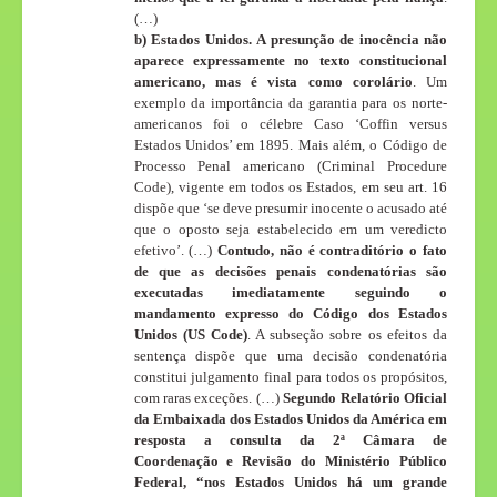
(…)
b) Estados Unidos.
A presunção de inocência não
aparece expressamente no texto constitucional
americano, mas é vista como corolário
. Um
exemplo da importância da garantia para os norte-
americanos foi o célebre Caso ‘Coffin versus
Estados Unidos’ em 1895. Mais além, o Código de
Processo Penal americano (Criminal Procedure
Code), vigente em todos os Estados, em seu art. 16
dispõe que ‘se deve presumir inocente o acusado até
que o oposto seja estabelecido em um veredicto
efetivo’. (…)
Contudo, não é contraditório o fato
de que as decisões penais condenatórias são
executadas imediatamente seguindo o
mandamento expresso do Código dos Estados
Unidos (US Code)
. A subseção sobre os efeitos da
sentença dispõe que uma decisão condenatória
constitui julgamento final para todos os propósitos,
com raras exceções. (…)
Segundo Relatório Oficial
da Embaixada dos Estados Unidos da América em
resposta a consulta da 2ª Câmara de
Coordenação e Revisão do Ministério Público
Federal, “nos Estados Unidos há um grande