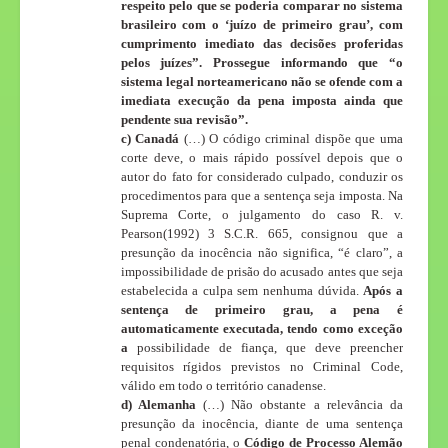
respeito pelo que se poderia comparar no sistema
brasileiro com o ‘juízo de primeiro grau’, com
cumprimento imediato das decisões proferidas
pelos juízes”. Prossegue informando que “o
sistema legal norteamericano não se ofende com a
imediata execução da pena imposta ainda que
pendente sua revisão”.
c) Canadá
(…) O código criminal dispõe que uma
corte deve, o mais rápido possível depois que o
autor do fato for considerado culpado, conduzir os
procedimentos para que a sentença seja imposta. Na
Suprema Corte, o julgamento do caso R. v.
Pearson(1992) 3 S.C.R. 665, consignou que a
presunção da inocência não significa, “é claro”, a
impossibilidade de prisão do acusado antes que seja
estabelecida a culpa sem nenhuma dúvida.
Após a
sentença de primeiro grau, a pena é
automaticamente executada, tendo como exceção
a
possibilidade de fiança, que deve preencher
requisitos rígidos previstos no Criminal Code,
válido em todo o território canadense.
d) Alemanha
(…) Não obstante a relevância da
presunção da inocência, diante de uma sentença
penal condenatória, o
Código de Processo Alemão