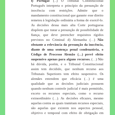
f) Portugal
(...) O Tribunal Constitucional
Português interpreta o princípio da presunção de
inocência com restrições. Admite que o
mandamento constitucional que garante esse direito
remeteu à legislação ordinária a forma de exercê-lo.
As decisões dessa mais alta Corte portuguesa
dispõem que tratar a presunção de possibilidade de
fiança, que deve preencher requisitos rígidos
previstos no Criminal d) Alemanha (…)
Não
obstante a relevância da presunção da inocência,
diante de uma sentença penal condenatória, o
Código de Processo Alemão (…) prevê efeito
suspensivo apenas para alguns recursos.
(…) Não
há dúvida, porém, e o Tribunal Constitucional
assim tem decidido, que nenhum recurso aos
Tribunais Superiores tem efeito suspensivo. Os
alemães entendem que eficácia (…) é uma
qualidade que as decisões judiciais possuem
quando nenhum controle judicial é mais permitido,
exceto os recursos especiais, como o recurso
extraordinário (…). As decisões eficazes, mesmo
aquelas contra as quais tramitam recursos especiais,
são aquelas que existem nos aspectos pessoal,
objetivo e temporal com efeito de obrigação em