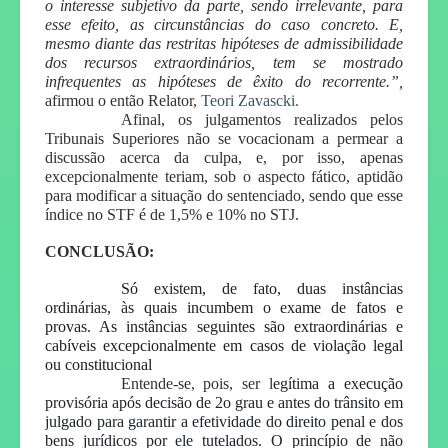
o interesse subjetivo da parte, sendo irrelevante, para
esse efeito, as circunstâncias do caso concreto. E,
mesmo diante das restritas hipóteses de admissibilidade
dos recursos extraordinários, tem se mostrado
infrequentes as hipóteses de êxito do recorrente.”,
afirmou o então Relator,
Teori Zavascki.
Afinal, os julgamentos realizados pelos
Tribunais Superiores não se vocacionam a permear a
discussão acerca da culpa, e, por isso, apenas
excepcionalmente teriam, sob o aspecto fático, aptidão
para modificar a situação do sentenciado, sendo que esse
índice no STF é de 1,5% e 10% no STJ.
CONCLUSÃO:
Só existem, de fato, duas instâncias
ordinárias, às quais incumbem o exame de fatos e
provas. As instâncias seguintes são extraordinárias e
cabíveis excepcionalmente em casos de violação legal
ou constitucional
Entende-se, pois, ser l
egítima a execução
provisória após decisão de 2o grau e antes do trânsito em
julgado para garantir a efetividade do direito penal e dos
bens jurídicos por ele tutelados. O princípio de não