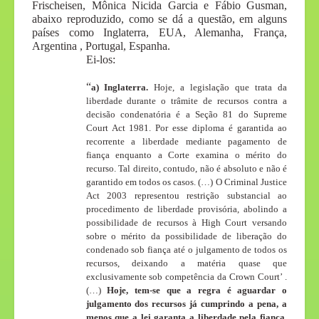
Frischeisen, Mônica Nicida Garcia e Fábio Gusman,
abaixo reproduzido, como se dá a questão, em alguns
países como Inglaterra, EUA, Alemanha, França,
Argentina , Portugal, Espanha.
Ei-los:
“
a) Inglaterra.
Hoje, a legislação que trata da
liberdade durante o trâmite de recursos contra a
decisão condenatória é a Seção 81 do Supreme
Court Act 1981. Por esse diploma é garantida ao
recorrente a liberdade mediante pagamento de
fiança enquanto a Corte examina o mérito do
recurso. Tal direito, contudo, não é absoluto e não é
garantido em todos os casos. (…) O Criminal Justice
Act 2003 representou restrição substancial ao
procedimento de liberdade provisória, abolindo a
possibilidade de recursos à High Court versando
sobre o mérito da possibilidade de liberação do
condenado sob fiança até o julgamento de todos os
recursos, deixando a matéria quase que
exclusivamente sob competência da Crown Court’ .
(…)
Hoje, tem-se que a regra é aguardar o
julgamento dos recursos já cumprindo a pena, a
menos que a lei garanta a liberdade pela fiança
.