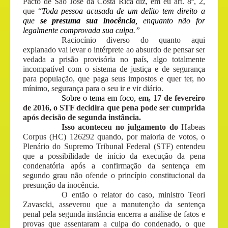
Pacto de São José da Costa Rica diz, em eu art. 8º, 2,
que “
Toda pessoa acusada de um delito tem direito a
que
se presuma sua inocência
, enquanto não for
legalmente comprovada sua culpa.”
Raciocínio diverso do quanto aqui
explanado vai levar o intérprete ao absurdo de pensar ser
vedada a prisão provisória no
p
aís, algo totalmente
incompatível com o sistema de justiça e de segurança
para população, que paga seus impostos e quer ter, no
mínimo, segurança para o seu ir e vir diário.
Sobre o tema em foco, e
m, 17 de fevereiro
de 2016, o STF decidira que pena pode ser cumprida
após decisão de segunda instância.
Isso aconteceu no julgamento do
Habeas
Corpus (HC) 126292 quando, por maioria de votos, o
Plenário do Supremo Tribunal Federal (STF) entendeu
que a possibilidade de início da execução da pena
condenatória após a confirmação da sentença em
segundo grau não ofende o princípio constitucional da
presunção da inocência.
O então o relator do caso, ministro Teori
Zavascki, asseverou que a manutenção da sentença
penal pela segunda instância encerra a análise de fatos e
provas que assentaram a culpa do condenado, o que