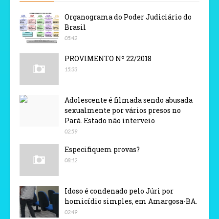
Organograma do Poder Judiciário do
Brasil
05:42
PROVIMENTO Nº 22/2018
15:33
Adolescente é filmada sendo abusada
sexualmente por vários presos no
Pará. Estado não interveio
02:59
Especifiquem provas?
08:12
Idoso é condenado pelo Júri por
homicídio simples, em Amargosa-BA.
02:49