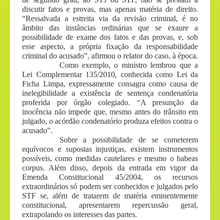
discutir fatos e provas, mas apenas matéria de direito.
“Ressalvada a estreita via da revisão criminal, é no
âmbito das instâncias ordinárias que se exaure a
possibilidade de exame dos fatos e das provas, e, sob
esse aspecto, a própria fixação da responsabilidade
criminal do acusado”, afirmou o relator do caso, à época.
Como exemplo, o ministro lembrou que a
Lei Complementar 135/2010, conhecida como Lei da
Ficha Limpa, expressamente consagra como causa de
inelegibilidade a existência de sentença condenatória
proferida por órgão colegiado. “A presunção da
inocência não impede que, mesmo antes do trânsito em
julgado, o acórdão condenatório produza efeitos contra o
acusado”.
Sobre a possibilidade de se cometerem
equívocos e supostas injustiças, existem instrumentos
possíveis, como medidas cautelares e mesmo o habeas
corpus. Além disso, depois da entrada em vigor da
Emenda Constitucional 45/2004, os recursos
extraordinários só podem ser conhecidos e julgados pelo
STF se, além de tratarem de matéria eminentemente
constitucional, apresentarem repercussão geral,
extrapolando os interesses das partes.