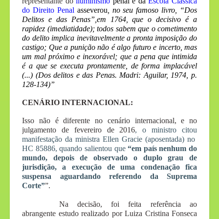
representante do
iluminismo
penal e da
Escola Clássica
do Direito Penal
asseverou
, no seu famoso livro, “Dos
Delitos e das Penas”,em 1764, que o decisivo é a
rapidez (imediatidade); todos sabem que o cometimento
do delito implica inevitavelmente a pronta imposição do
castigo; Que a punição não é algo futuro e incerto, mas
um mal próximo e inexorável; que a pena que intimida
é a que se executa prontamente, de forma implacável
(...) (Dos delitos e das Penas. Madri: Aguilar, 1974, p.
128-134)”
CENÁRIO INTERNACIONAL:
Isso não é diferente no cenário internacional, e no
julgamento de fevereiro de 2016
, o ministro citou
manifestação da ministra Ellen Gracie (aposentada) no
HC 85886, quando salientou que
“em país nenhum do
mundo, depois de observado o duplo grau de
jurisdição, a execução de uma condenação fica
suspensa aguardando referendo da Suprema
Corte”
”.
Na decisão, foi feita referência ao
abrangente estudo realizado por Luiza Cristina Fonseca