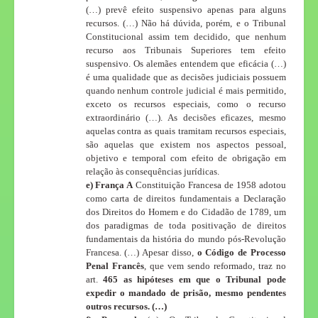
(…) prevê efeito suspensivo apenas para alguns
recursos. (…) Não há dúvida, porém, e o Tribunal
Constitucional assim tem decidido, que nenhum
recurso aos Tribunais Superiores tem efeito
suspensivo. Os alemães entendem que eficácia (…)
é uma qualidade que as decisões judiciais possuem
quando nenhum controle judicial é mais permitido,
exceto os recursos especiais, como o recurso
extraordinário (…). As decisões eficazes, mesmo
aquelas contra as quais tramitam recursos especiais,
são aquelas que existem nos aspectos pessoal,
objetivo e temporal com efeito de obrigação em
relação às consequências jurídicas.
e) França A
Constituição Francesa de 1958 adotou
como carta de direitos fundamentais a Declaração
dos Direitos do Homem e do Cidadão de 1789, um
dos paradigmas de toda positivação de direitos
fundamentais da história do mundo pós-Revolução
Francesa. (…) Apesar disso,
o Código de Processo
Penal Francês
, que vem sendo reformado, traz no
art.
465 as hipóteses em que o Tribunal pode
expedir o mandado de prisão, mesmo pendentes
outros recursos. (…)