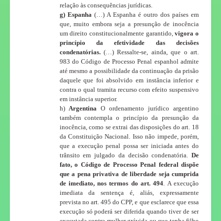
relação às consequências jurídicas.
g) Espanha
(…) A Espanha é outro dos países em
que, muito embora seja a presunção de inocência
um direito constitucionalmente garantido,
vigora o
princípio da efetividade das decisões
condenatórias.
(…) Ressalte-se, ainda, que o art.
983 do Código de Processo Penal espanhol admite
até mesmo a possibilidade da continuação da prisão
daquele que foi absolvido em instância inferior e
contra o qual tramita recurso com efeito suspensivo
em instância superior.
h)
Argentina
O ordenamento jurídico argentino
também contempla o princípio da presunção da
inocência, como se extrai das disposições do art. 18
da Constituição Nacional. Isso não impede, porém,
que a execução penal possa ser iniciada antes do
trânsito em julgado da decisão condenatória.
De
fato, o Código de Processo Penal federal dispõe
que a pena privativa de liberdade seja cumprida
de imediato, nos termos do art. 494
. A execução
imediata da sentença é, aliás, expressamente
prevista no art. 495 do CPP, e que esclarece que essa
execução só poderá ser diferida quando tiver de ser
executada contra mulher grávida ou que tenha filho