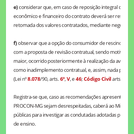
e)
considerar que, em caso de reposição integral de aulas
econômico e financeiro do contrato deverá ser restabel
retomada dos valores contratados, mediante negociaç
f)
observar que a opção do consumidor de rescindir o c
com a proposta de revisão contratual, sendo motivada po
maior, ocorrido posteriormente à realização da avença,
como inadimplemento contratual, e, assim, nada podendo
(Lei nº
8.078
/90, arts.
6º
,
V
, e
46
;
Código Civil
arts.
393
Registra-se que, caso as recomendações apresentadas n
PROCON-MG sejam desrespeitadas, caberá ao Ministério 
públicas para investigar as condutadas adotadas pelos e
de ensino.