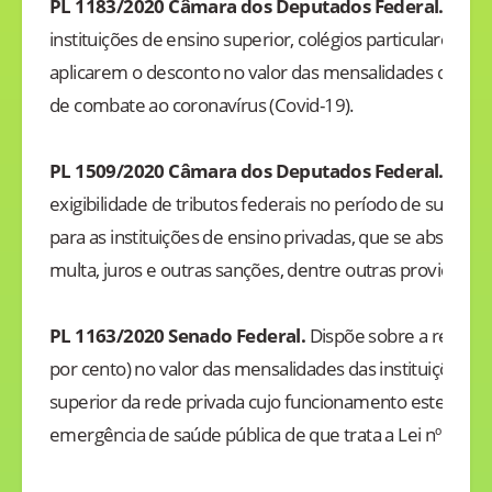
PL 1183/2020 Câmara dos Deputados Federal.
Dispõ
instituições de ensino superior, colégios particulares e 
aplicarem o desconto no valor das mensalidades de um 
de combate ao coronavírus (Covid-19).
PL 1509/2020 Câmara dos Deputados Federal.
Suspe
exigibilidade de tributos federais no período de surto d
para as instituições de ensino privadas, que se abstive
multa, juros e outras sanções, dentre outras providência
PL 1163/2020 Senado Federal.
Dispõe sobre a redução
por cento) no valor das mensalidades das instituições 
superior da rede privada cujo funcionamento esteja su
emergência de saúde pública de que trata a Lei nº
13.97