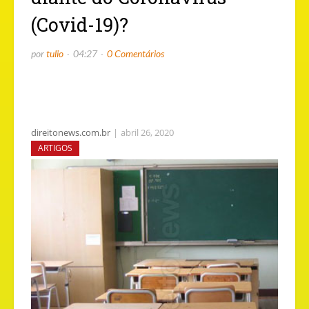
(Covid-19)?
por
tulio
04:27
0 Comentários
direitonews.com.br
|
abril 26, 2020
ARTIGOS