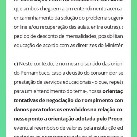
que ambos cheguem a um entendimento acerca de qua
encaminhamento da solução do problema sugeridas aci
online e/ou recuperação das aulas, entre outras), sem qu
pedido de desconto de mensalidades, possibilitando a p
educação de acordo com as diretrizes do Ministério da 
c)
Neste contexto, e no mesmo sentido das orientações
do Pernambuco, caso a decisão do consumidor seja de 
prestação de serviços educacionais - o que, repete-se, 
para um entendimento do tema-, nossa
orientação é 
tentativas de negociação do rompimento contratua
danos para todos os envolvidos na relação contrat
nesse ponto a orientação adotada pelo Procon-SP
, 
eventual reembolso de valores pela instituição educa
posterior ao encerramento da atual quarentena e das 