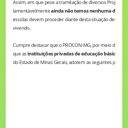
Assim, em que pese a tramitação de diversos Projetos d
lamentavelmente
ainda não temos nenhuma definiç
escolas devem proceder diante desta situação delicada 
vivendo.
Cumpre destacar que o PROCON-MG, por meio da Nota T
que as
instituições privadas de educação básica
, vi
do Estado de Minas Gerais, adotem as seguintes providê