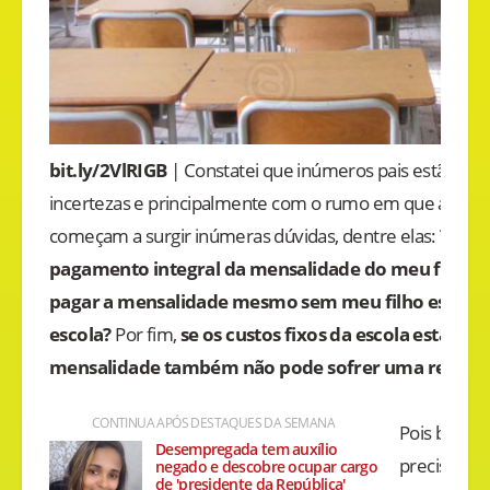
bit.ly/2VlRIGB
| Constatei que inúmeros pais estão ba
incertezas e principalmente com o rumo em que a econom
começam a surgir inúmeras dúvidas, dentre elas:
Tenho
pagamento integral da mensalidade do meu filho?
pagar a mensalidade mesmo sem meu filho estar 
escola?
Por fim,
se os custos fixos da escola estão s
mensalidade também não pode sofrer uma redução
CONTINUA APÓS DESTAQUES DA SEMANA
Pois bem. A
Desempregada tem auxílio
precisamos
negado e descobre ocupar cargo
de 'presidente da República'