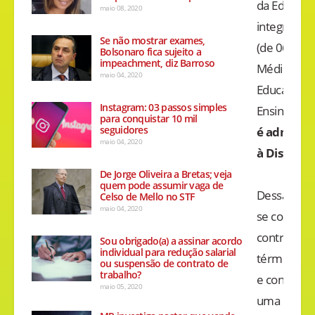
da Educação
maio 08, 2020
integrados
Se não mostrar exames,
(de 06 a 14
Bolsonaro fica sujeito a
impeachment, diz Barroso
Médio (15 a
maio 04, 2020
Educação In
Instagram: 03 passos simples
Ensino Fun
para conquistar 10 mil
seguidores
é admitid
maio 04, 2020
à Distância
De Jorge Oliveira a Bretas; veja
quem pode assumir vaga de
Dessa form
Celso de Mello no STF
maio 04, 2020
se converg
contrato de
Sou obrigado(a) a assinar acordo
individual para redução salarial
término do 
ou suspensão de contrato de
trabalho?
e concomit
maio 05, 2020
uma propos