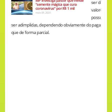
MP investiga pastor que vende
ser discuti
"semente mágica que cura
coronavírus" por R$ 1 mil
valores, da
maio 09, 2020
possuem de
ser adimplidas, dependendo obviamente do pagament
que de forma parcial.