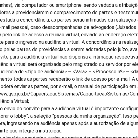
nhas), via computador ou smartphone, sendo vedada a atribuiçã
dores a providenciarem o comparecimento de partes e testemunh
estada a concordância, as partes serão intimadas da realização 
e-mail pessoal, caso desacompanhadas de advogados (Juizados E
a pelo link de acesso à reunião virtual, enviado ao endereço elet
te para o ingresso na audiência virtual. A concordância na realiz
o pelas partes de providências a serem adotadas pelo juízo, ava
vite para a audiência virtual não dispensa a intimação respectiva
iência virtual será organizada pelo magistrado ou servidor por e
Audiência de <tipo de audiência> – <Vara> – <Processo nº> – <da
ento todas as partes receberão o link de acesso por e-mail. A 
 poderá enviar às partes, por e-mail, o manual de participação em 
www.tjsp.jus.br/CapacitacaoSistemas/CapacitacaoSistemas/ComoF
ência Virtual;
o envio do convite para a audiência virtual é importante configu
orar o lobby”, a seleção “pessoas da minha organização”. Isso p
ra, ingressando na audiência apenas após a autorização de algu
ante que integre a instituição;