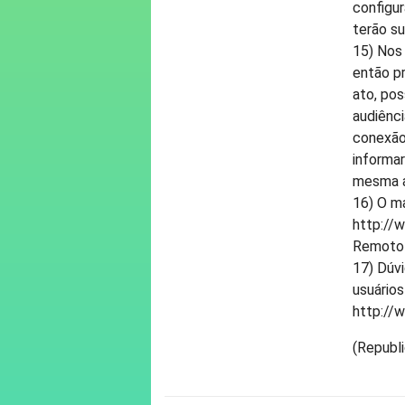
configu
terão su
15) Nos
então pr
ato, pos
audiênc
conexão
informar
mesma a
16) O m
http://
Remoto 
17) Dúvi
usuários
http://w
(Republi