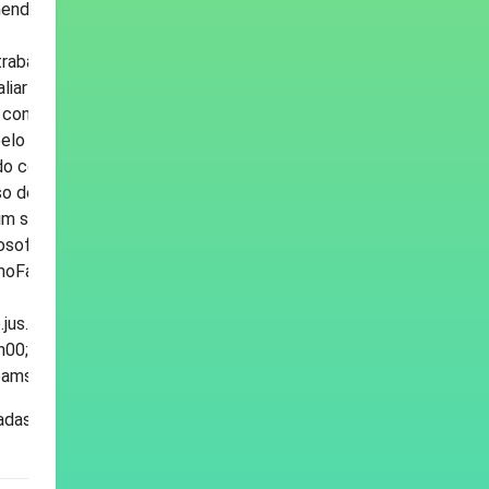
omendado no caso de testemunhas que não
trabalho serão preservados os atos até
liar as condições para a continuidade do
a conexão que impeça a continuidade da
 pelo sistema até o momento da queda da
o contato telefônico das partes para
so de mais de um vídeo gravado para a
sim sucessivamente;
osoft Teams está disponível em:
Fazer Audiência Virtual – Sistema
jus.br. O serviço de suporte técnico aos
h00; pelo portal no endereço
Teams, das 9h00 às 19h00.
lizadas em 05/05/2020)