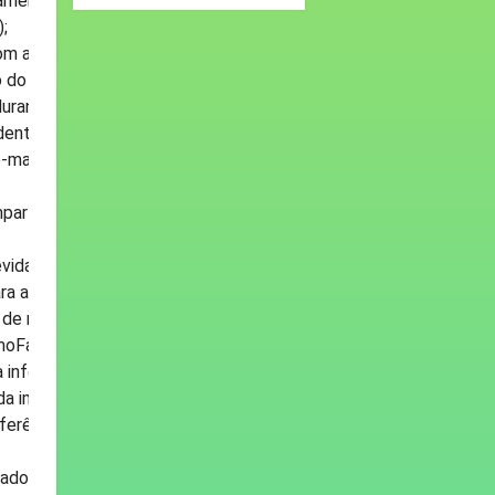
amente para esta oitiva (outro convite
;
om a exibição do documento original com
do Juiz ou servidor por ele indicado,
rante a oitiva, que será gravada em outro
identificação da testemunha/vítima
-mail apenas à parte autorizada com link
artilhado para visualização pela própria
evidamente identificada no OneDrive e
a as partes por meio de link de acesso,
de mídia digital está disponível em:
oFazer);
informação de que foi realizada
da impossibilidade de acesso de pessoas
erência e o local em que a gravação ficará
gnado antes do agendamento regular para