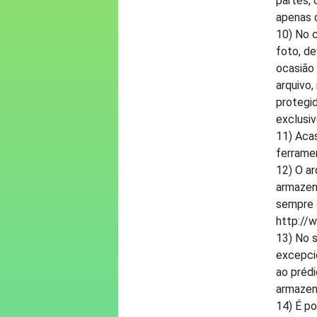
partes, 
apenas 
10) No 
foto, de
ocasião 
arquivo,
protegid
exclusiv
11) Acas
ferrame
12) O a
armazena
sempre q
http://
13) No 
excepci
ao prédi
armazen
14) É p