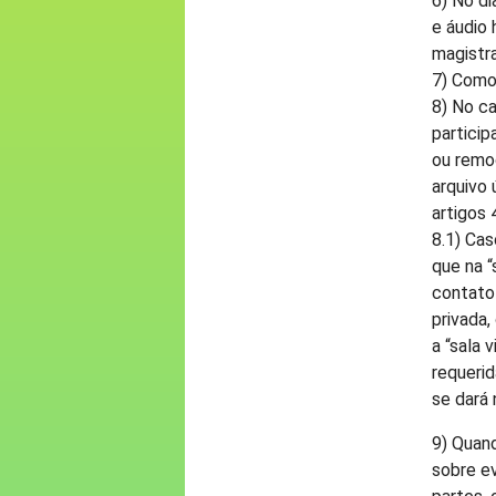
6) No di
e áudio 
magistra
7) Como 
8) No c
particip
ou remoç
arquivo 
artigos 
8.1) Ca
que na 
contato 
privada,
a “sala 
requerid
se dará
9) Quand
sobre e