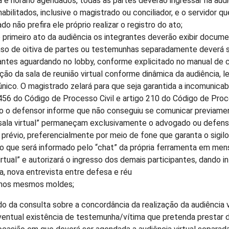
a e horário agendados, todas as partes deverão ingressar na audi
habilitados, inclusive o magistrado ou conciliador, e o servidor qu
do não prefira ele próprio realizar o registro do ato;
primeiro ato da audiência os integrantes deverão exibir docume
aso de oitiva de partes ou testemunhas separadamente deverá s
antes aguardando no lobby, conforme explicitado no manual de 
ão da sala de reunião virtual conforme dinâmica da audiência, 
único. O magistrado zelará para que seja garantida a incomunic
456 do Código de Processo Civil e artigo 210 do Código de Pro
so o defensor informe que não conseguiu se comunicar previame
“sala virtual” permaneçam exclusivamente o advogado ou defens
prévio, preferencialmente por meio de fone que garanta o sigil
 o que será informado pelo “chat” da própria ferramenta em men
virtual” e autorizará o ingresso dos demais participantes, dando iní
a, nova entrevista entre defesa e réu
 nos mesmos moldes;
o da consulta sobre a concordância da realização da audiência v
ventual existência de testemunha/vítima que pretenda prestar 