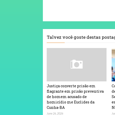
Talvez você goste destas post
Justiça converte prisão em
C
flagrante em prisão preventiva
d
de homem acusado de
S
homicídio me Euclides da
e
Cunha-BA
N
June 26, 2026
Ju