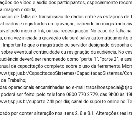
rações de vídeo e áudio dos participantes, especialmente rec
a imagem exibida;
 casos de falha de transmissão de dados entre as estações de 
aticados e registrados em gravação, cabendo ao magistrado ava
sível pelo mesmo link, ou sua redesignação. No caso de falha n
ia, uma vez iniciada a gravação ela será salva automaticamente
. Importante que o magistrado ou servidor designado disponha d
 sobre eventual continuidade ou resignação da audiência. No ca
udiência deverá ser renomeado como “parte 1”, “parte 2”, e as
anual de capacitação completo sobre o uso da ferramenta Micr
www.tjsp.jus.br/CapacitacaoSistemas/CapacitacaoSistemas/Como
de Trabalho;
das operacionais encaminhadas ao e-mail trabalhoespecial@tjsp.
 poderá ser feito: pelo telefone 0800 770 2779, das 9h00 às 19
ww.tjsp.jus.br/suporte 24h por dia; canal de suporte online no 
cado por conter alteração nos itens 2, 8 e 8.1. Alterações rea