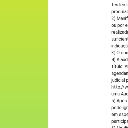
testemu
procura
2) Manif
ou por 
realizad
suficien
indicaçã
3) O con
4) A aud
título: 
agendam
judicial
http://
uma Audi
5) Após 
pode ign
em espe
particip