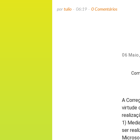
por
tulio
06:19
0 Comentários
06 Maio,
Comp
A Corre
virtude
realizaç
1) Media
ser real
Microso