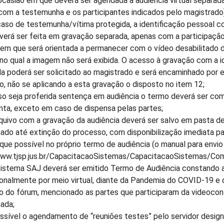
ocasião em que deverá ser agendada a audiência virtual separad
com a testemunha e os participantes indicados pelo magistrado)
caso de testemunha/vítima protegida, a identificação pessoal c
verá ser feita em gravação separada, apenas com a participação 
em que será orientada a permanecer com o vídeo desabilitado du
 no qual a imagem não será exibida. O acesso à gravação com a 
a poderá ser solicitado ao magistrado e será encaminhado por e
o, não se aplicando a esta gravação o disposto no item 12;
o seja proferida sentença em audiência o termo deverá ser comp
nta, exceto em caso de dispensa pelas partes;
rquivo com a gravação da audiência deverá ser salvo em pasta d
do até extinção do processo, com disponibilização imediata par
ue possível no próprio termo de audiência (o manual para envio 
www.tjsp.jus.br/CapacitacaoSistemas/CapacitacaoSistemas/Com
sistema SAJ deverá ser emitido Termo de Audiência constando a 
onalmente por meio virtual, diante da Pandemia do COVID-19 e 
o do fórum, mencionado as partes que participaram da videoconf
ada;
ossível o agendamento de “reuniões testes” pelo servidor desi