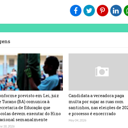
agens
onforme previsto em Lei, juiz
Candidata a vereadora paga
e Tucano (BA) comunica à
multa por sujar as ruas com
ecretaria de Educação que
santinhos, nas eleições de 20
scolas devem executar do Hino
e processo é encerrrado
acional semanalmente
May 04, 2026
ne 18, 2026