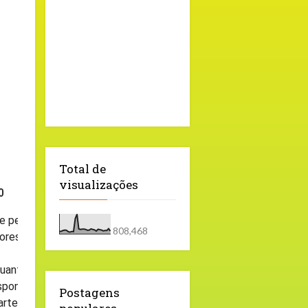
Total de
visualizações
0
de pessoas aos prédios dos fóruns em
808,468
res as seguintes orientações para a
uanto custos legis, as audiências poderão
sponsável, utilizando a ferramenta
Postagens
artes, advogados e